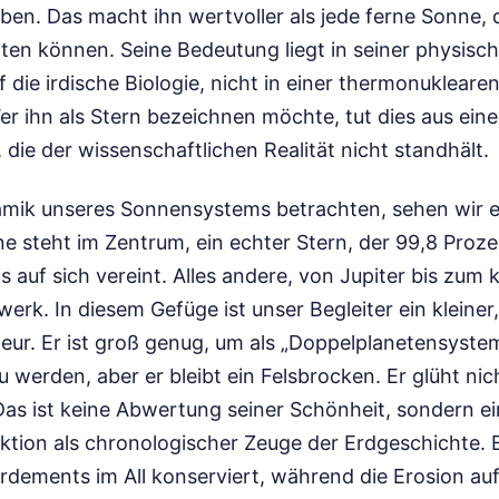
ben. Das macht ihn wertvoller als jede ferne Sonne, 
ten können. Seine Bedeutung liegt in seiner physisc
f die irdische Biologie, nicht in einer thermonukleare
r ihn als Stern bezeichnen möchte, tut dies aus ein
 die der wissenschaftlichen Realität nicht standhält.
mik unseres Sonnensystems betrachten, sehen wir ei
e steht im Zentrum, ein echter Stern, der 99,8 Proz
auf sich vereint. Alles andere, von Jupiter bis zum k
werk. In diesem Gefüge ist unser Begleiter ein kleiner
teur. Er ist groß genug, um als „Doppelplanetensyste
rden, aber er bleibt ein Felsbrocken. Er glüht nicht
. Das ist keine Abwertung seiner Schönheit, sondern 
ktion als chronologischer Zeuge der Erdgeschichte. E
dements im All konserviert, während die Erosion auf