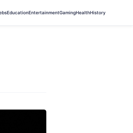
ebs
Education
Entertainment
Gaming
Health
History