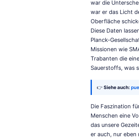
war die Untersche
war er das Licht d
Oberfläche schic
Diese Daten lasse
Planck-Gesellscha
Missionen wie SMA
Trabanten die eines
Sauerstoffs, was 
👉
Siehe auch:
pue
Die Faszination fü
Menschen eine Vor
das unsere Gezeit
er auch, nur eben 