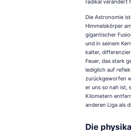
radikal verändert 
Die Astronomie is
Himmelskörper am 
gigantischer Fusi
und in seinem Kern
kalter, differenzi
Feuer, das stark 
lediglich auf refl
zurückgeworfen wir
er uns so nah ist,
Kilometern entfernt
anderen Liga als d
Die physika