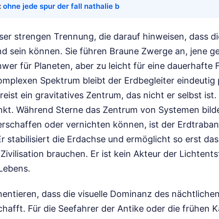
:
ohne jede spur der fall nathalie b
ieser strengen Trennung, die darauf hinweisen, dass d
nd sein können. Sie führen Braune Zwerge an, jene g
wer für Planeten, aber zu leicht für eine dauerhafte 
omplexen Spektrum bleibt der Erdbegleiter eindeutig po
kreist ein gravitatives Zentrum, das nicht er selbst ist.
kt. Während Sterne das Zentrum von Systemen bilde
erschaffen oder vernichten können, ist der Erdtraba
r stabilisiert die Erdachse und ermöglicht so erst da
 Zivilisation brauchen. Er ist kein Akteur der Lichten
 Lebens.
ntieren, dass die visuelle Dominanz des nächtlichen
chafft. Für die Seefahrer der Antike oder die frühen