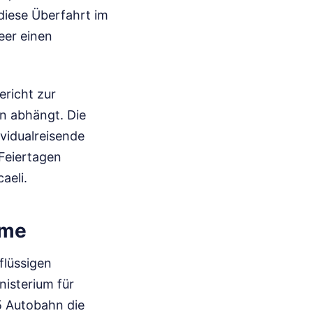
diese Überfahrt im
eer einen
ericht zur
en abhängt. Die
vidualreisende
Feiertagen
aeli.
eme
flüssigen
nisterium für
5 Autobahn die