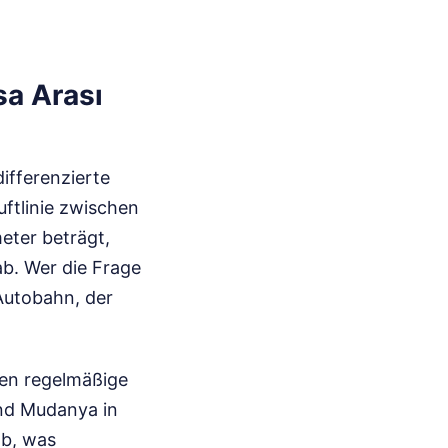
sa Arası
ifferenzierte
uftlinie zwischen
eter beträgt,
ab. Wer die Frage
Autobahn, der
ten regelmäßige
und Mudanya in
ab, was