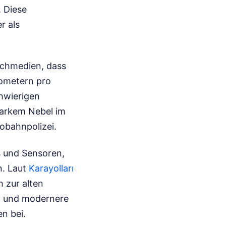
 Diese
r als
achmedien, dass
lometern pro
chwierigen
tarkem Nebel im
obahnpolizei.
 und Sensoren,
n. Laut
Karayolları
h zur alten
n und modernere
n bei.