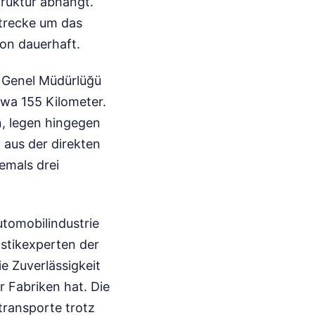
truktur abhängt.
trecke um das
on dauerhaft.
ı Genel Müdürlüğü
wa 155 Kilometer.
n, legen hingegen
 aus der direkten
emals drei
utomobilindustrie
istikexperten der
e Zuverlässigkeit
r Fabriken hat. Die
transporte trotz