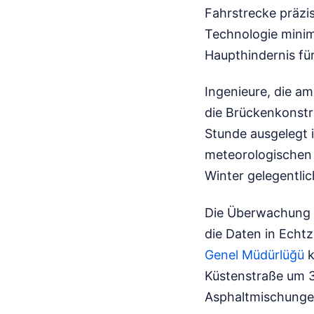
Fahrstrecke präzi
Technologie minim
Haupthindernis für
Ingenieure, die a
die Brückenkonstr
Stunde ausgelegt i
meteorologischen 
Winter gelegentli
Die Überwachung d
die Daten in Echtz
Genel Müdürlüğü
k
Küstenstraße um 3
Asphaltmischungen