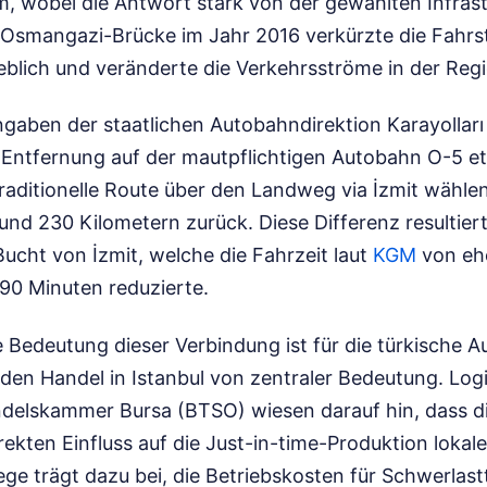
m, wobei die Antwort stark von der gewählten Infras
 Osmangazi-Brücke im Jahr 2016 verkürzte die Fahrs
lich und veränderte die Verkehrsströme in der Regi
Angaben der staatlichen Autobahndirektion Karayollar
 Entfernung auf der mautpflichtigen Autobahn O-5 et
traditionelle Route über den Landweg via İzmit wähle
und 230 Kilometern zurück. Diese Differenz resultiert
ucht von İzmit, welche die Fahrzeit laut
KGM
von eh
90 Minuten reduzierte.
e Bedeutung dieser Verbindung ist für die türkische A
 den Handel in Istanbul von zentraler Bedeutung. Log
ndelskammer Bursa (BTSO) wiesen darauf hin, dass di
rekten Einfluss auf die Just-in-time-Produktion lokale
ge trägt dazu bei, die Betriebskosten für Schwerlast