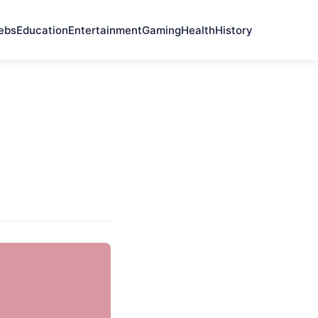
ebs
Education
Entertainment
Gaming
Health
History