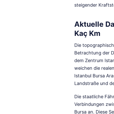
steigender Kraftsto
Aktuelle Da
Kaç Km
Die topographisch
Betrachtung der Di
dem Zentrum Istan
weichen die reale
Istanbul Bursa Ar
Landstraße und d
Die staatliche Fä
Verbindungen zwis
Bursa an. Diese S