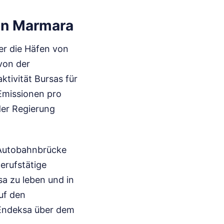
on Marmara
er die Häfen von
von der
ktivität Bursas für
 Emissionen pro
der Regierung
r Autobahnbrücke
erufstätige
a zu leben und in
uf den
 Endeksa über dem