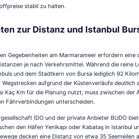
ffpreise stabil zu halten.
ten zur Distanz und Istanbul Bur
en Gegebenheiten am Marmarameer erfordern eine d
stanzen je nach Verkehrsmittel. Während die reine L
buls und dem Stadtkern von Bursa lediglich 92 Kilom
n Wegstrecken aufgrund der Küstenverläufe deutlich 
ası Kaç Km für die Planung nutzt, muss zwischen der 
en Fährverbindungen unterscheiden.
hrgesellschaft İDO und der private Anbieter BUDO bie
chen den Häfen Yenikapı oder Kabataş in Istanbul 
eewege decken eine Distanz von etwa 35 Seemeilen 