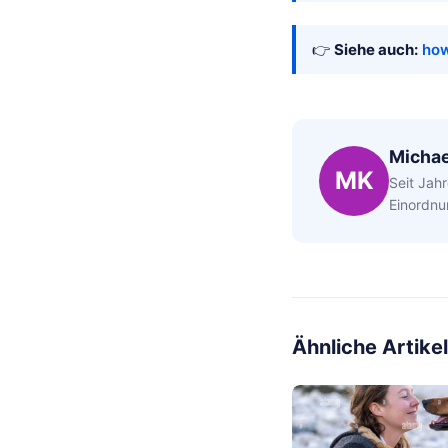
👉
Siehe auch:
how
Michae
MK
Seit Jahr
Einordnu
Ähnliche Artikel