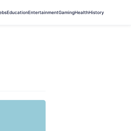
ebs
Education
Entertainment
Gaming
Health
History