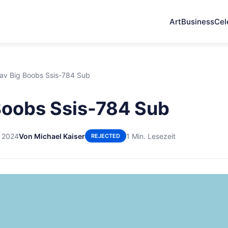
Art
Business
Cel
av Big Boobs Ssis-784 Sub
Boobs Ssis-784 Sub
r 2024
Von Michael Kaiser
1 Min. Lesezeit
REJECTED