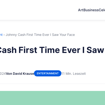
Art
Business
Cel
nt
›
Johnny Cash First Time Ever I Saw Your Face
ash First Time Ever I Saw
2024
Von David Krause
11 Min. Lesezeit
ENTERTAINMENT