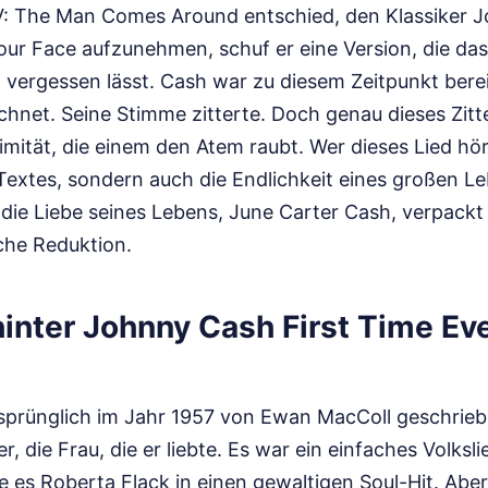
: The Man Comes Around entschied, den Klassiker J
our Face aufzunehmen, schuf er eine Version, die das
t vergessen lässt. Cash war zu diesem Zeitpunkt bere
hnet. Seine Stimme zitterte. Doch genau dieses Zitte
mität, die einem den Atem raubt. Wer dieses Lied hör
extes, sondern auch die Endlichkeit eines großen Leb
die Liebe seines Lebens, June Carter Cash, verpackt 
che Reduktion.
inter Johnny Cash First Time Eve
sprünglich im Jahr 1957 von Ewan MacColl geschriebe
r, die Frau, die er liebte. Es war ein einfaches Volksl
e es Roberta Flack in einen gewaltigen Soul-Hit. Ab