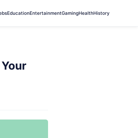
ebs
Education
Entertainment
Gaming
Health
History
 Your