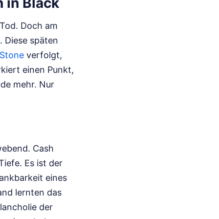
 in Black
n Tod. Doch am
. Diese späten
 Stone
verfolgt,
iert einen Punkt,
üde mehr. Nur
hwebend. Cash
iefe. Es ist der
ankbarkeit eines
land lernten das
lancholie der