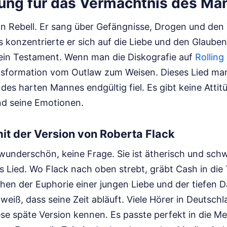
ung für das Vermächtnis des Man
n Rebell. Er sang über Gefängnisse, Drogen und de
 konzentrierte er sich auf die Liebe und den Glauben
in Testament. Wenn man die Diskografie auf
Rolling
nsformation vom Outlaw zum Weisen. Dieses Lied mark
es harten Mannes endgültig fiel. Es gibt keine Attit
d seine Emotionen.
mit der Version von Roberta Flack
t wunderschön, keine Frage. Sie ist ätherisch und sc
 Lied. Wo Flack nach oben strebt, gräbt Cash in die T
hen der Euphorie einer jungen Liebe und der tiefen D
weiß, dass seine Zeit abläuft. Viele Hörer in Deutsch
ese späte Version kennen. Es passte perfekt in die Me