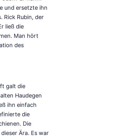
e und ersetzte ihn
. Rick Rubin, der
 ließ die
tmen. Man hört
ation des
t galt die
e alten Haudegen
eß ihn einfach
inierte die
chienen. Die
t dieser Ära. Es war