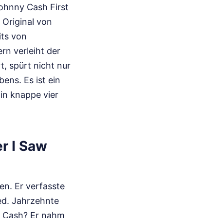
ohnny Cash First
 Original von
its von
rn verleiht der
t, spürt nicht nur
ens. Es ist ein
in knappe vier
r I Saw
n. Er verfasste
ied. Jahrzehnte
er Cash? Er nahm