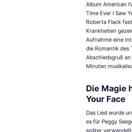
Album American IV
Time Ever I Saw Y
Roberta Flack fas
Krankheiten gezeic
Aufnahme eine Inti
die Romantik des T
Abschiedsgruß an 
Minuten musikalis
Die Magie h
Your Face
Das Lied wurde ur
es für Peggy Seege
später verwandelt