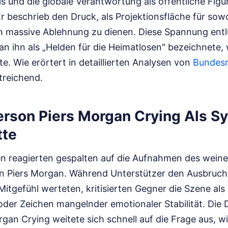
xis und die globale Verantwortung als öffentliche Fig
Er beschrieb den Druck, als Projektionsfläche für so
h massive Ablehnung zu dienen. Diese Spannung entl
n ihn als „Helden für die Heimatlosen" bezeichnete,
te.
Wie erörtert in detaillierten Analysen von
Bundesr
treichend.
erson Piers Morgan Crying Als S
tte
en reagierten gespalten auf die Aufnahmen des wein
n Piers Morgan. Während Unterstützer den Ausbruch
Mitgefühl werteten, kritisierten Gegner die Szene als
 oder Zeichen mangelnder emotionaler Stabilität. Die
gan Crying weitete sich schnell auf die Frage aus, w