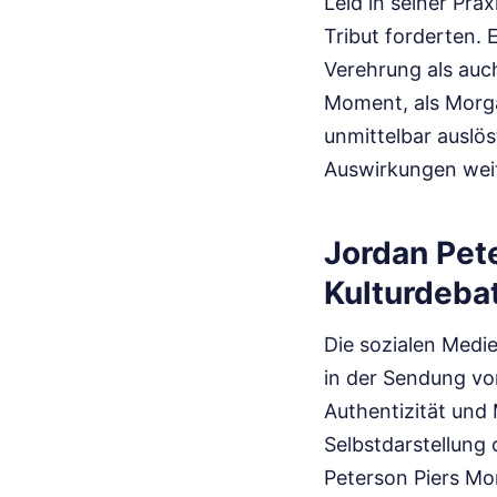
Leid in seiner Pra
Tribut forderten. 
Verehrung als auc
Moment, als Morga
unmittelbar auslös
Auswirkungen wei
Jordan Pet
Kulturdeba
Die sozialen Medi
in der Sendung vo
Authentizität und 
Selbstdarstellung
Peterson Piers Mor