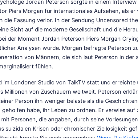
ychologe Jordan Peterson sorgte in einem Interview
tor Piers Morgan für internationales Aufsehen, als e
ch die Fassung verlor. In der Sendung Uncensored the
eine Sicht auf die moderne Gesellschaft und die Hera
ei der Moment Jordan Peterson Piers Morgan Cryin
licher Analysen wurde. Morgan befragte Peterson zu 
neration von Männern, die sich laut Peterson in der 
marginalisiert fühlen.
 im Londoner Studio von TalkTV statt und erreichte ü
s Millionen von Zuschauern weltweit. Peterson erklär
 seiner Person ihn weniger belaste als die Geschicht
 geholfen habe, ihr Leben zu ordnen. Er verwies auf 
it Personen, die angaben, durch seine Vorlesungen
aus suizidalen Krisen oder chronischer Ziellosigkeit g
Bericht könnte Sie auch ansprechen:
Wenn Die Kiefe