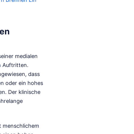
len
 seiner medialen
 Auftritten.
ngewiesen, dass
en oder ein hohes
n. Der klinische
ahrelange
it menschlichem