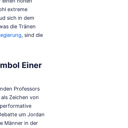
ur einen hohen
wohl extreme
ud sich in dem
 was die Tränen
egierung
, sind die
ymbol Einer
enden Professors
 als Zeichen von
 performative
 Debatte um Jordan
ie Männer in der