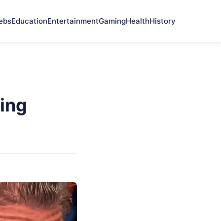
ebs
Education
Entertainment
Gaming
Health
History
ing