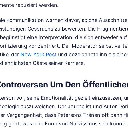
mente reduziert werden.
tale Kommunikation warnen davor, solche Ausschnitt
istündigen Gesprächs zu bewerten. Die Fragmentier
begünstigt eine Interpretation, die sich entweder auf
rifizierung konzentriert. Der Moderator selbst verte
tikel der
New York Post
und bezeichnete ihn als eine
nd ehrlichsten Gäste seiner Karriere.
Kontroversen Um Den Öffentlichen
terson vor, seine Emotionalität gezielt einzusetzen, u
Ideologie auszuweichen. Der Journalist und Autor Dor
der Vergangenheit, dass Petersons Tränen oft dann f
ung geht, was eine Form von Narzissmus sein könne. 