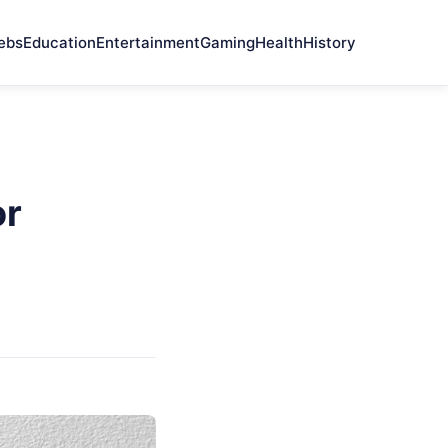
ebs
Education
Entertainment
Gaming
Health
History
or