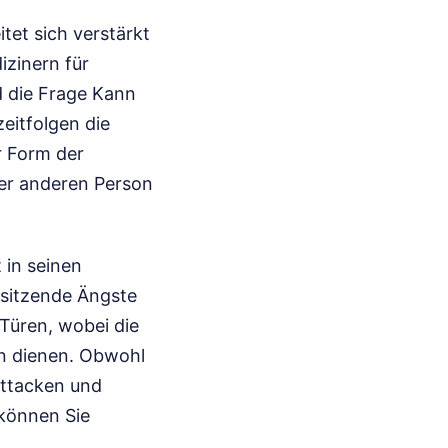
et sich verstärkt
zinern für
d die Frage Kann
eitfolgen die
er Form der
ner anderen Person
 in seinen
 sitzende Ängste
 Türen, wobei die
n dienen. Obwohl
attacken und
können Sie