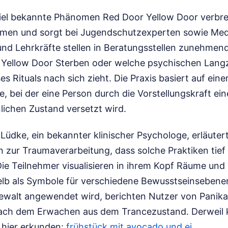
iel bekannte Phänomen Red Door Yellow Door verbreit
rmen und sorgt bei Jugendschutzexperten sowie Medi
 und Lehrkräfte stellen in Beratungsstellen zunehmen
Yellow Door Sterben oder welche psychischen Langz
s Rituals nach sich zieht. Die Praxis basiert auf ein
, bei der eine Person durch die Vorstellungskraft ei
lichen Zustand versetzt wird.
 Lüdke, ein bekannter klinischer Psychologe, erläutert
n zur Traumaverarbeitung, dass solche Praktiken tief
ie Teilnehmer visualisieren in ihrem Kopf Räume und
lb als Symbole für verschiedene Bewusstseinsebene
ewalt angewendet wird, berichten Nutzer von Panik
nach dem Erwachen aus dem Trancezustand.
Derweil 
 hier erkunden:
frühstück mit avocado und ei
.