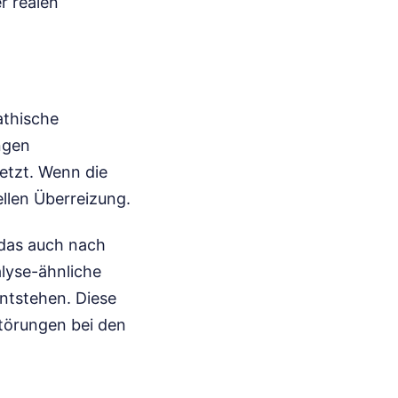
r realen
athische
ngen
etzt. Wenn die
ellen Überreizung.
 das auch nach
lyse-ähnliche
ntstehen. Diese
störungen bei den