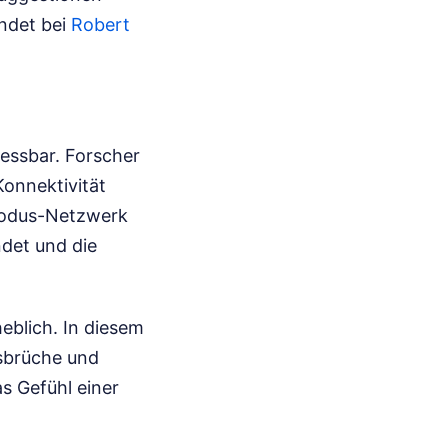
indet bei
Robert
messbar. Forscher
onnektivität
modus-Netzwerk
ndet und die
eblich. In diesem
sbrüche und
s Gefühl einer