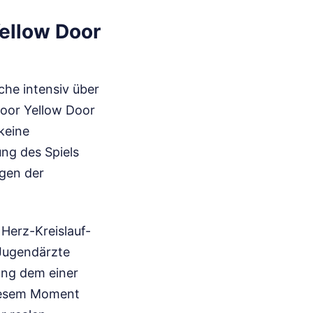
Yellow Door
che intensiv über
Door Yellow Door
 keine
ung des Spiels
lgen der
Herz-Kreislauf-
 Jugendärzte
ung dem einer
diesem Moment