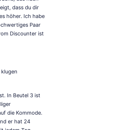
eigt, dass du dir
es höher. Ich habe
ochwertiges Paar
vom Discounter ist
 klugen
t. In Beutel 3 ist
liger
 auf die Kommode.
nd er hat 24