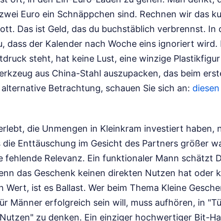
s zwei Euro ein Schnäppchen sind. Rechnen wir das k
ott. Das ist Geld, das du buchstäblich verbrennst. In 
, dass der Kalender nach Woche eins ignoriert wird.
druck steht, hat keine Lust, eine winzige Plastikfigur
rkzeug aus China-Stahl auszupacken, das beim erst
 alternative Betrachtung, schauen Sie sich an:
diesen
 erlebt, die Unmengen in Kleinkram investiert haben,
s die Enttäuschung im Gesicht des Partners größer wa
e fehlende Relevanz. Ein funktionaler Mann schätzt D
nn das Geschenk keinen direkten Nutzen hat oder 
 Wert, ist es Ballast. Wer beim Thema Kleine Gesch
r Männer erfolgreich sein will, muss aufhören, in "
Nutzen" zu denken. Ein einziger hochwertiger Bit-Hal