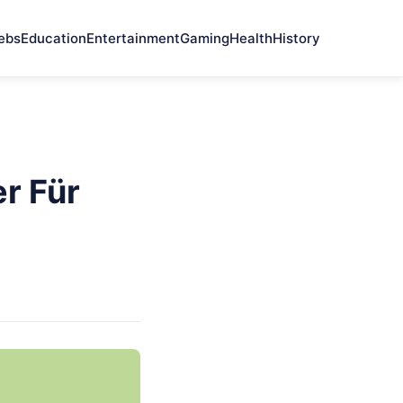
ebs
Education
Entertainment
Gaming
Health
History
r Für