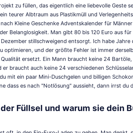
jekt zu füllen, das eigentlich eine liebevolle Geste sei
 ein teurer Albtraum aus Plastikmüll und Verlegenhei
 nach Kleine Geschenke Adventskalender für Männer s
 der Belanglosigkeit. Man gibt 80 bis 120 Euro aus für
Dezember stillschweigend entsorgt. Ich habe Jahre 
u optimieren, und der größte Fehler ist immer dersel
 Qualität ersetzt. Ein Mann braucht keine 24 Bartöle
und er braucht auch keine 24 verschiedenen Schlüsse
 du mit ein paar Mini-Duschgelen und billigen Schokor
 dass es nach "Notlösung" aussieht, dann irrst du d
n der Füllsel und warum sie dein 
 ist oft, in den Ein-Euro-Laden zu gehen. Man denkt, 