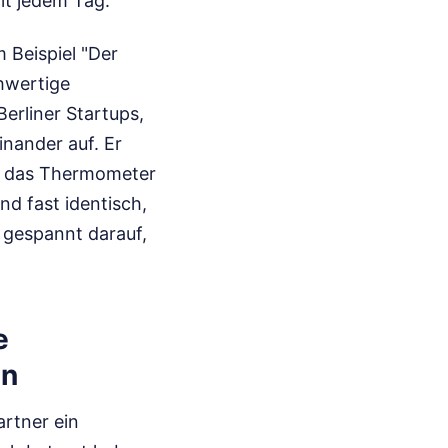
mit jedem Tag.
 Beispiel "Der
chwertige
erliner Startups,
inander auf. Er
ür das Thermometer
nd fast identisch,
 gespannt darauf,
e
en
rtner ein