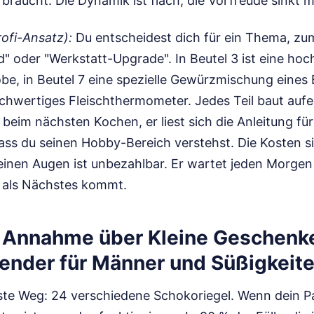
t braucht. Die Dynamik ist flach, die Vorfreude sinkt 
ofi-Ansatz):
Du entscheidest dich für ein Thema, zum
d" oder "Werkstatt-Upgrade". In Beutel 3 ist eine ho
e, in Beutel 7 eine spezielle Gewürzmischung eines B
ochwertiges Fleischthermometer. Jedes Teil baut aufe
 beim nächsten Kochen, er liest sich die Anleitung f
ass du seinen Hobby-Bereich verstehst. Die Kosten si
seinen Augen ist unbezahlbar. Er wartet jeden Morgen
l als Nächstes kommt.
e Annahme über Kleine Geschenk
ender für Männer und Süßigkeit
ste Weg: 24 verschiedene Schokoriegel. Wenn dein Pa