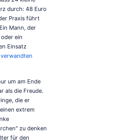
urz durch: 48 Euro
der Praxis führt
 Ein Mann, der
 oder ein
en Einsatz
 verwandten
 nur um am Ende
r als die Freude.
inge, die er
keinen extrem
enke
Türchen" zu denken
ter für den