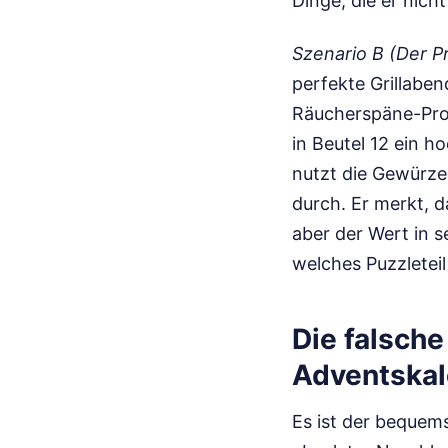
Dinge, die er nich
Szenario B (Der Pr
perfekte Grillaben
Räucherspäne-Prob
in Beutel 12 ein h
nutzt die Gewürze
durch. Er merkt, d
aber der Wert in 
welches Puzzletei
Die falsch
Adventskal
Es ist der bequem