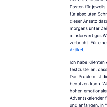
Posten für jeweil
für absoluten Schr
dieser Ansatz dazu
morgens unter Zeit
minderwertiges We
zerbricht.
Für eine
Artikel
.
Ich habe Klienten
festzustellen, das
Das Problem ist di
benutzen kann. We
hohen emotionalen
Adventskalender fü
und anfangen, in "