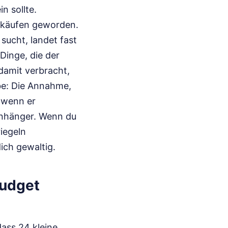
n sollte.
tskäufen geworden.
ucht, landet fast
 Dinge, die der
damit verbracht,
be: Die Annahme,
, wenn er
lanhänger. Wenn du
iegeln
ich gewaltig.
Budget
dass 24 kleine