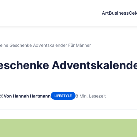
Art
Business
Cel
leine Geschenke Adventskalender Für Männer
eschenke Adventskalende
26
Von Hannah Hartmann
8 Min. Lesezeit
LIFESTYLE