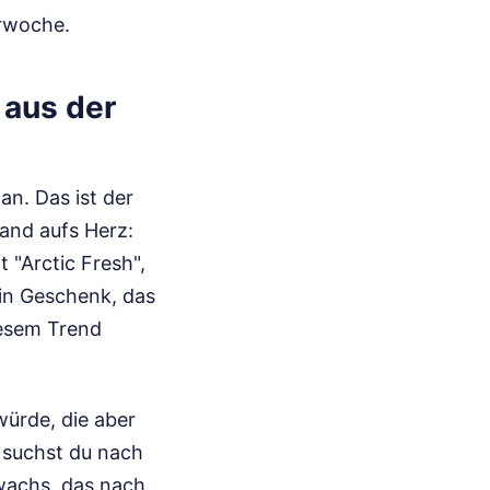
orwoche.
 aus der
an. Das ist der
 Hand aufs Herz:
 "Arctic Fresh",
ein Geschenk, das
iesem Trend
würde, die aber
 suchst du nach
wachs, das nach