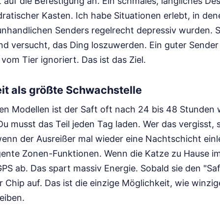
auf die Befestigung an. Ein schmales, längliches Des
dratischer Kasten. Ich habe Situationen erlebt, in de
unhandlichen Senders regelrecht depressiv wurden. S
d versucht, das Ding loszuwerden. Ein guter Sender
vom Tier ignoriert. Das ist das Ziel.
it als größte Schwachstelle
nen Modellen ist der Saft oft nach 24 bis 48 Stunden
. Du musst das Teil jeden Tag laden. Wer das vergisst,
enn der Ausreißer mal wieder eine Nachtschicht einle
lligente Zonen-Funktionen. Wenn die Katze zu Hause i
GPS ab. Das spart massiv Energie. Sobald sie den "Sa
r Chip auf. Das ist die einzige Möglichkeit, wie winz
leiben.