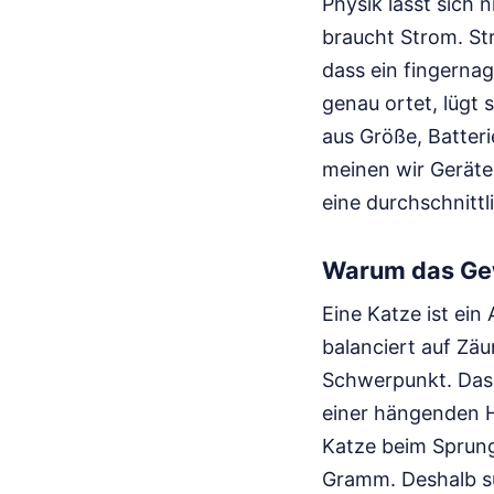
Physik lässt sich 
braucht Strom. St
dass ein fingerna
genau ortet, lügt 
aus Größe, Batteri
meinen wir Geräte
eine durchschnitt
Warum das Gew
Eine Katze ist ein
balanciert auf Zä
Schwerpunkt. Das k
einer hängenden H
Katze beim Sprung 
Gramm. Deshalb su