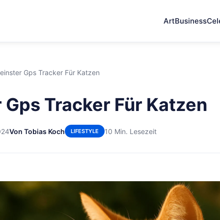
Art
Business
Cel
leinster Gps Tracker Für Katzen
r Gps Tracker Für Katzen
024
Von Tobias Koch
10 Min. Lesezeit
LIFESTYLE