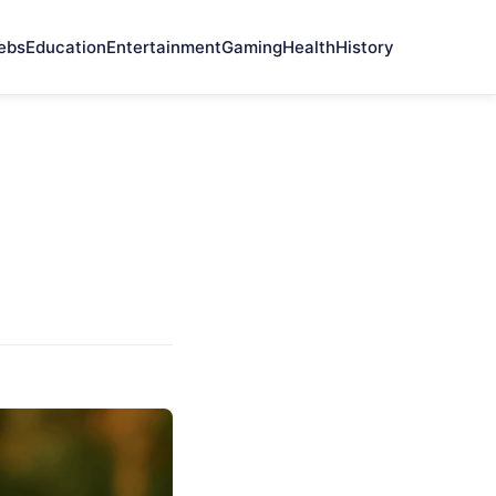
ebs
Education
Entertainment
Gaming
Health
History