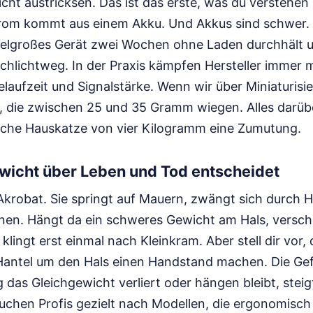
nicht austricksen. Das ist das erste, was du verstehen
rom kommt aus einem Akku. Und Akkus sind schwer. W
gelgroßes Gerät zwei Wochen ohne Laden durchhält 
schlichtweg. In der Praxis kämpfen Hersteller immer 
elaufzeit und Signalstärke. Wenn wir über Miniaturis
, die zwischen 25 und 35 Gramm wiegen. Alles darüber
liche Hauskatze von vier Kilogramm eine Zumutung.
icht über Leben und Tod entscheidet
 Akrobat. Sie springt auf Mauern, zwängt sich durch
unen. Hängt da ein schweres Gewicht am Hals, verschi
lingt erst einmal nach Kleinkram. Aber stell dir vor,
antel um den Hals einen Handstand machen. Die Gefa
das Gleichgewicht verliert oder hängen bleibt, steig
chen Profis gezielt nach Modellen, die ergonomisch