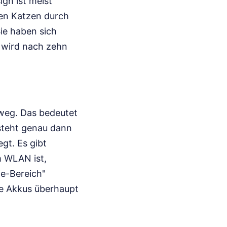
ign ist meist
nen Katzen durch
ie haben sich
 wird nach zehn
 weg. Das bedeutet
 steht genau dann
gt. Es gibt
m WLAN ist,
fe-Bereich"
ige Akkus überhaupt