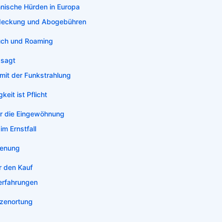
hnische Hürden in Europa
deckung und Abogebühren
uch und Roaming
 sagt
mit der Funkstrahlung
eit ist Pflicht
ür die Eingewöhnung
im Ernstfall
ienung
r den Kauf
erfahrungen
tzenortung