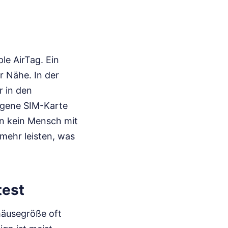
le AirTag. Ein
r Nähe. In der
r in den
eigene SIM-Karte
nn kein Mensch mit
 mehr leisten, was
test
ehäusegröße oft