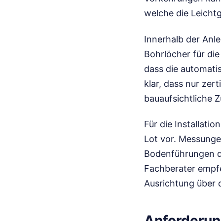
welche die Leicht
Innerhalb der Anl
Bohrlöcher für di
dass die automati
klar, dass nur zer
bauaufsichtliche 
Für die Installat
Lot vor. Messung
Bodenführungen di
Fachberater empfe
Ausrichtung über d
Anforderun