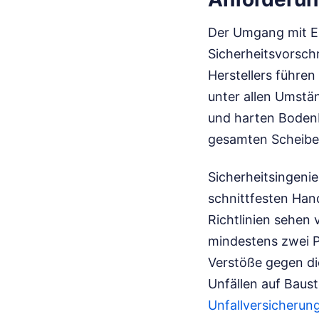
Der Umgang mit Ei
Sicherheitsvorsch
Herstellers führe
unter allen Umstä
und harten Bodenb
gesamten Scheibe
Sicherheitsingeni
schnittfesten Han
Richtlinien sehen
mindestens zwei P
Verstöße gegen di
Unfällen auf Baust
Unfallversicherun