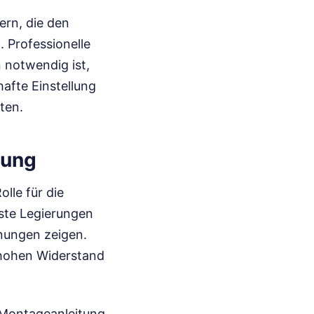
ern, die den
 Professionelle
 notwendig ist,
hafte Einstellung
ten.
zung
lle für die
ste Legierungen
nungen zeigen.
n hohen Widerstand
r Montageanleitung