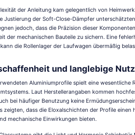
plexität der Anleitung kam gelegentlich von Heimwerk
ie Justierung der Soft-Close-Dämpfer unterschätzten.
gegnen jedoch, dass die Präzision dieser Komponenten
it der mechanischen Bauteile zu sichern. Eine fehler
kann die Rollenlager der Laufwagen übermäßig belas
schaffenheit und langlebige Nut
erwendeten Aluminiumprofile spielt eine wesentliche Ro
samtsystems. Laut Herstellerangaben kommen hochfe
auch bei häufiger Benutzung keine Ermüdungserschei
 zeigten, dass die Eloxalschichten der Profile eine
nd mechanische Einwirkungen bieten.
r Glassysteme gibt die Licht und Harmonie Schiebetü