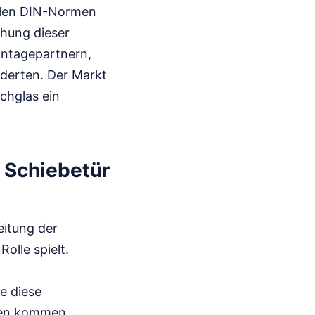
ellen DIN-Normen
chung dieser
ontagepartnern,
derten. Der Markt
chglas ein
 Schiebetür
eitung der
olle spielt.
e diese
gen kommen,