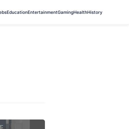
ebs
Education
Entertainment
Gaming
Health
History