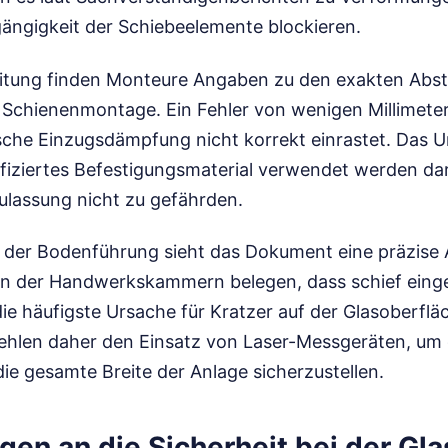
gängigkeit der Schiebeelemente blockieren.
eitung finden Monteure Angaben zu den exakten Abs
e Schienenmontage. Ein Fehler von wenigen Millimeter
sche Einzugsdämpfung nicht korrekt einrastet. Das U
tifiziertes Befestigungsmaterial verwendet werden dar
Zulassung nicht zu gefährden.
ion der Bodenführung sieht das Dokument eine präzise
en der Handwerkskammern belegen, dass schief eing
e häufigste Ursache für Kratzer auf der Glasoberfläc
hlen daher den Einsatz von Laser-Messgeräten, um d
ie gesamte Breite der Anlage sicherzustellen.
gen an die Sicherheit bei der G