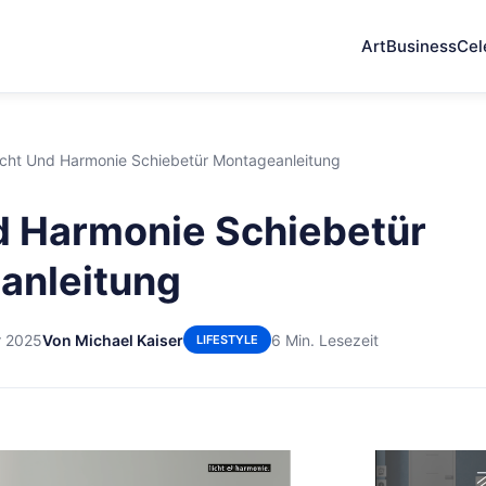
Art
Business
Cel
icht Und Harmonie Schiebetür Montageanleitung
d Harmonie Schiebetür
anleitung
r 2025
Von Michael Kaiser
6 Min. Lesezeit
LIFESTYLE