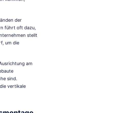
tänden der
n führt oft dazu,
nternehmen stellt
f, um die
 Ausrichtung am
ebaute
he sind.
ie vertikale
lasmontage