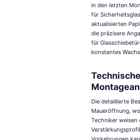
in den letzten Mo
für Sicherheitsgla
aktualisierten Pa
die präzisere An
für Glasschiebetü
konstantes Wachst
Technische
Montagean
Die detaillierte B
Maueröffnung, wobe
Techniker weisen 
Verstärkungsprofi
Vorkehrungen kan