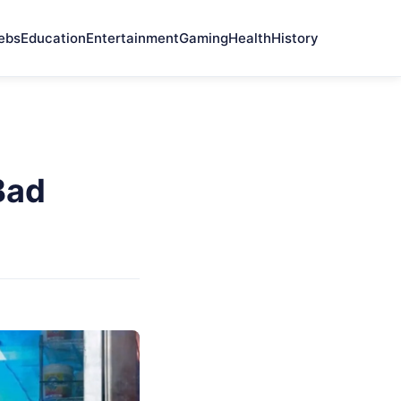
ebs
Education
Entertainment
Gaming
Health
History
Bad