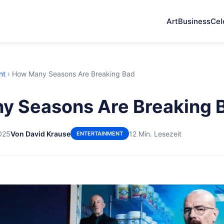
Art
Business
Cel
nt
›
How Many Seasons Are Breaking Bad
y Seasons Are Breaking 
025
Von David Krause
12 Min. Lesezeit
ENTERTAINMENT