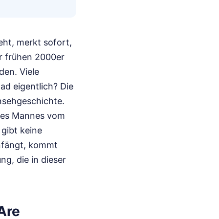
eht, merkt sofort,
er frühen 2000er
den. Viele
d eigentlich? Die
rnsehgeschichte.
eines Mannes vom
gibt keine
anfängt, kommt
g, die in dieser
Are