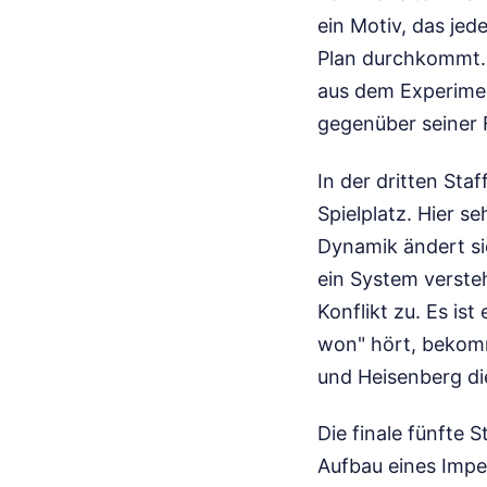
ein Motiv, das jed
Plan durchkommt. 
aus dem Experiment
gegenüber seiner 
In der dritten Staf
Spielplatz. Hier s
Dynamik ändert sic
ein System verstehe
Konflikt zu. Es is
won" hört, bekomm
und Heisenberg di
Die finale fünfte 
Aufbau eines Imper