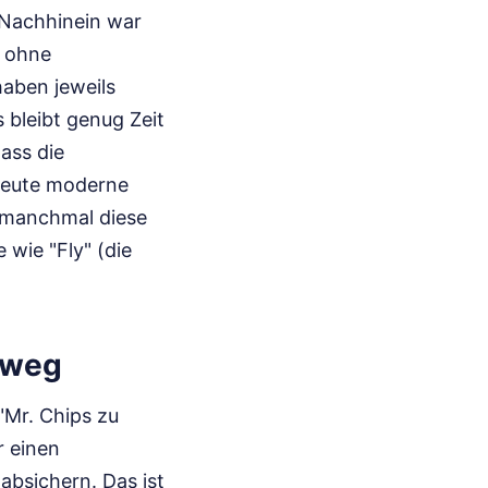
 Nachhinein war
d ohne
haben jeweils
 bleibt genug Zeit
ass die
 heute moderne
t manchmal diese
 wie "Fly" (die
nweg
 "Mr. Chips zu
r einen
 absichern. Das ist