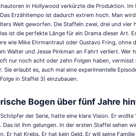
chautoren in Hollywood verkürzte die Produktion. Im
l. Das Erzähltempo ist dadurch extrem hoch. Man wir
ers Welt geworfen. Die Staffeln zwei, drei und vier 
as ist die perfekte Länge für ein Drama dieser Art. Es
re wie Mike Ehrmantraut oder Gustavo Fring, ohne d
m Walter und Jesse Pinkman an Fahrt verliert. Wer
e oft nur noch acht oder zehn Folgen haben, vermiss
. Sie erlaubt es, auch mal eine experimentelle Episode
olge in Staffel 3) einzubauen.
erische Bogen über fünf Jahre hi
 Schöpfer der Serie, hatte eine klare Vision. Er wollte
Das ist ihm gelungen. In der ersten Staffel sehen wi
 Er hat Krebs. Er hat kein Geld. Er will seine Familie