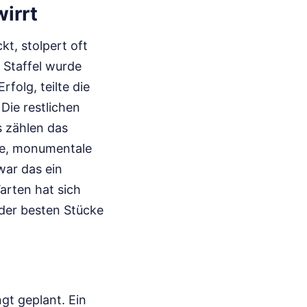
irrt
kt, stolpert oft
 Staffel wurde
folg, teilte die
Die restlichen
s zählen das
ige, monumentale
war das ein
arten hat sich
s der besten Stücke
ngt geplant. Ein