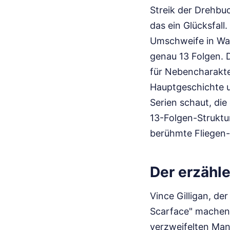
Streik der Drehbu
das ein Glücksfal
Umschweife in Walt
genau 13 Folgen. D
für Nebencharakte
Hauptgeschichte u
Serien schaut, di
13-Folgen-Struktur
berühmte Fliegen-F
Der erzähl
Vince Gilligan, der
Scarface" machen. 
verzweifelten Mann.