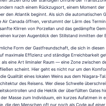
en Sitzen und der ständigen Unruhe der Transitzone
sondern nach einem Rückzugsort, einem Moment der St
r den Atlantik beginnt. Als sich die automatischen G
 Air Canada öffnen, verstummt der Lärm des Termina
 sanfte Klirren von Porzellan und das gedämpfte Ge
 einen kurzen Augenblick den Stillstand inmitten de
ümliche Form der Gastfreundschaft, die sich in diesen
 auf maximale Effizienz und ständige Erreichbarkeit ge
t als eine Art liminaler Raum — eine Zone zwischen de
 fließen scheint. Hier geht es nicht nur um den Komfo
die Qualität eines lokalen Weins aus dem Niagara-Tal
hitektur des Reisens. Wer diese Schwelle überschreit
itskontrollen und die Hektik der überfüllten Gates hin
der Masse zum Individuum, ein kurzes Aufatmen in e
ie, die den Menschen oft nur noch als Code auf eine