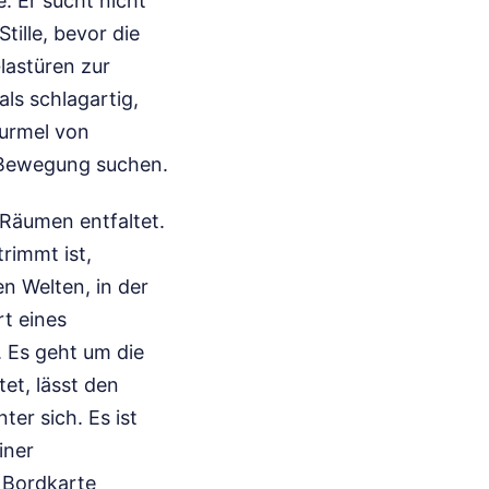
. Er sucht nicht
ille, bevor die
lastüren zur
ls schlagartig,
murmel von
r Bewegung suchen.
 Räumen entfaltet.
trimmt ist,
n Welten, in der
rt eines
. Es geht um die
et, lässt den
ter sich. Es ist
iner
r Bordkarte