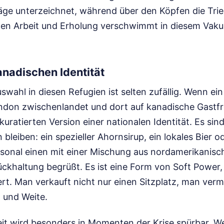
äge unterzeichnet, während über den Köpfen die Tri
en Arbeit und Erholung verschwimmt in diesem Vak
anadischen Identität
uswahl in diesen Refugien ist selten zufällig. Wenn ein
ndon zwischenlandet und dort auf kanadische Gastfre
kuratierten Version einer nationalen Identität. Es sind
 bleiben: ein spezieller Ahornsirup, ein lokales Bier o
rsonal einen mit einer Mischung aus nordamerikanisch
ückhaltung begrüßt. Es ist eine Form von Soft Power, 
iert. Man verkauft nicht nur einen Sitzplatz, man vermi
t und Weite.
keit wird besonders in Momenten der Krise spürbar.