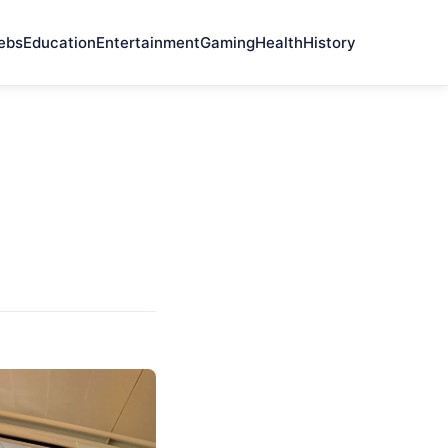
ebs
Education
Entertainment
Gaming
Health
History