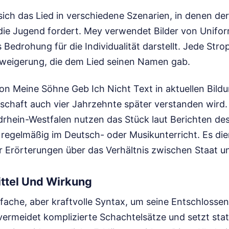
t sich das Lied in verschiedene Szenarien, in denen de
f die Jugend fordert. Mey verwendet Bilder von Unif
ls Bedrohung für die Individualität darstellt. Jede Str
weigerung, die dem Lied seinen Namen gab.
n Meine Söhne Geb Ich Nicht Text in aktuellen Bild
tschaft auch vier Jahrzehnte später verstanden wird.
rhein-Westfalen nutzen das Stück laut Berichten de
regelmäßig im Deutsch- oder Musikunterricht. Es die
 Erörterungen über das Verhältnis zwischen Staat u
ittel Und Wirkung
fache, aber kraftvolle Syntax, um seine Entschlossen
vermeidet komplizierte Schachtelsätze und setzt stat