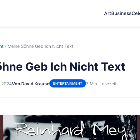
Art
Business
Cel
nt
›
Meine Söhne Geb Ich Nicht Text
hne Geb Ich Nicht Text
r 2024
Von David Krause
7 Min. Lesezeit
ENTERTAINMENT