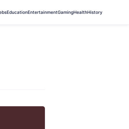
ebs
Education
Entertainment
Gaming
Health
History