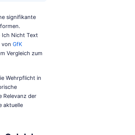
e signifikante
tformen.
 Ich Nicht Text
n von
GfK
 im Vergleich zum
ie Wehrpflicht in
orische
se Relevanz der
 aktuelle