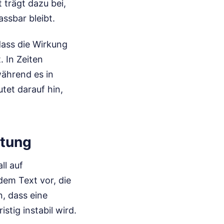
 trägt dazu bei,
ssbar bleibt.
ass die Wirkung
. In Zeiten
während es in
utet darauf hin,
ltung
ll auf
dem Text vor, die
n, dass eine
stig instabil wird.