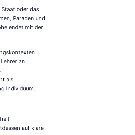
r Staat oder das
ormen, Paraden und
ophe endet mit der
ungskontexten
 Lehrer an
s
nt als
nd Individuum.
heit
tdessen auf klare