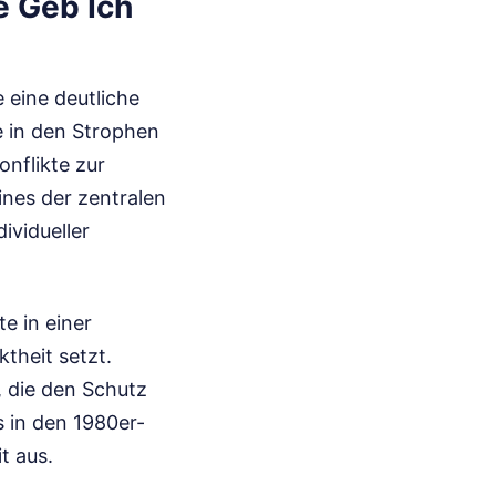
e Geb Ich
 eine deutliche
e in den Strophen
nflikte zur
ines der zentralen
ividueller
e in einer
theit setzt.
, die den Schutz
s in den 1980er-
t aus.