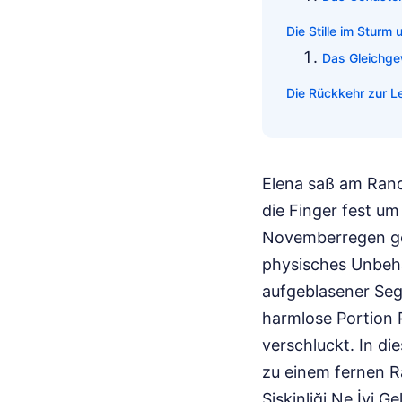
Die Stille im Sturm u
Das Gleichge
Die Rückkehr zur Le
Elena saß am Rande
die Finger fest u
Novemberregen geg
physisches Unbeha
aufgeblasener Seg
harmlose Portion P
verschluckt. In d
zu einem fernen R
Şişkinliği Ne İyi G