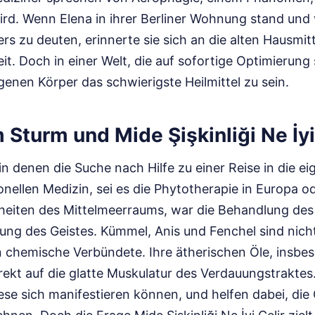
ird. Wenn Elena in ihrer Berliner Wohnung stand und 
rs zu deuten, erinnerte sie sich an die alten Hausmitte
it. Doch in einer Welt, die auf sofortige Optimierung 
enen Körper das schwierigste Heilmittel zu sein.
m Sturm und Mide Şişkinliği Ne İyi
n denen die Suche nach Hilfe zu einer Reise in die e
ionellen Medizin, sei es die Phytotherapie in Europa o
sheiten des Mittelmeerraums, war die Behandlung de
ung des Geistes. Kümmel, Anis und Fenchel sind nich
 chemische Verbündete. Ihre ätherischen Öle, insbe
rekt auf die glatte Muskulatur des Verdauungstraktes.
se sich manifestieren können, und helfen dabei, die 