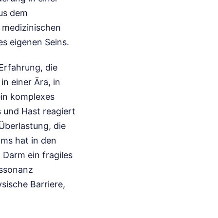
aus dem
r medizinischen
es eigenen Seins.
Erfahrung, die
n einer Ära, in
ein komplexes
 und Hast reagiert
Überlastung, die
oms hat in den
 Darm ein fragiles
issonanz
sische Barriere,