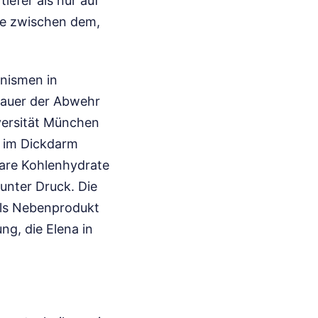
tiefer als nur auf
ie zwischen dem,
anismen in
Mauer der Abwehr
versität München
n im Dickdarm
bare Kohlenhydrate
unter Druck. Die
als Nebenprodukt
g, die Elena in