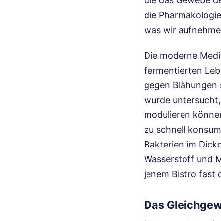
die das Gewebe dehn
die Pharmakologie
was wir aufnehmen
Die moderne Mediz
fermentierten Leb
gegen Blähungen s
wurde untersucht,
modulieren können
zu schnell konsum
Bakterien im Dick
Wasserstoff und M
jenem Bistro fast
Das Gleichgew