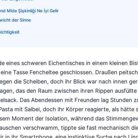
nd Mide Şişkinliği Ne İyi Gelir
wicht der Sinne
ichtigkeit
 eines schweren Eichentisches in einem kleinen Bistr
m eine Tasse Fencheltee geschlossen. Draußen peitsch
en die Scheiben, doch ihr Blick war nach innen geri
gen, das den Raum zwischen ihren Rippen ausfüllte 
elsack. Das Abendessen mit Freunden lag Stunden zu
asta mit Salbei, doch ihr Körper reagierte, als hätte s
iesem Moment der Isolation, während das Stimmengew
auschen verschwamm, tippte sie fast mechanisch di
elir in ihr Smartphone, eine instinktive Suche nach Lin