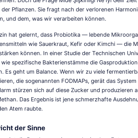
en. Doch die Frage Mide Şişkinliği Ne İyi Gelir zielt 
 der Pflanzen. Sie fragt nach der verlorenen Harmon
, und dem, was wir verarbeiten können.
in hat gelernt, dass Probiotika — lebende Mikroorg
ensmitteln wie Sauerkraut, Kefir oder Kimchi — die 
tärken können. In einer Studie der Technischen Uni
 wie spezifische Bakterienstämme die Gasproduktio
. Es geht um Balance. Wenn wir zu viele fermentier
ieren, die sogenannten FODMAPs, gerät das System 
darm stürzen sich auf diese Zucker und produzieren 
ethan. Das Ergebnis ist jene schmerzhafte Ausdehnun
 den Atem raubte.
icht der Sinne