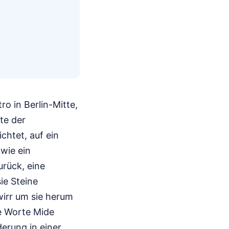
o in Berlin-Mitte,
te der
chtet, auf ein
wie ein
rück, eine
ie Steine
irr um sie herum
e Worte Mide
derung in einer