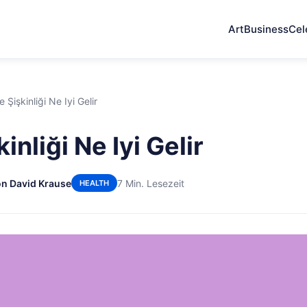
Art
Business
Cel
 Şişkinliği Ne Iyi Gelir
inliği Ne Iyi Gelir
n David Krause
7 Min. Lesezeit
HEALTH