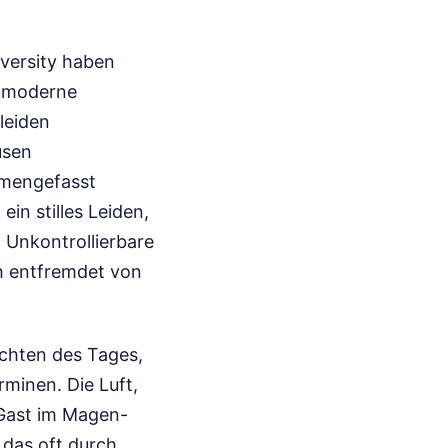
versity haben
r moderne
 leiden
usen
mmengefasst
ein stilles Leiden,
d Unkontrollierbare
ch entfremdet von
ichten des Tages,
minen. Die Luft,
 Gast im Magen-
das oft durch