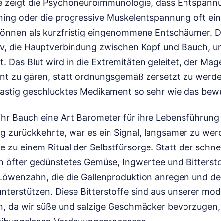
e zeigt die Psychoneuroimmunologie, dass Entspann
ning oder die progressive Muskelentspannung oft ein
können als kurzfristig eingenommene Entschäumer. Da
v, die Hauptverbindung zwischen Kopf und Bauch, un
. Das Blut wird in die Extremitäten geleitet, der Magen
nt zu gären, statt ordnungsgemäß zersetzt zu werde
 hastig geschlucktes Medikament so sehr wie das be
 ihr Bauch eine Art Barometer für ihre Lebensführung
 zurückkehrte, war es ein Signal, langsamer zu werd
 zu einem Ritual der Selbstfürsorge. Statt der schne
n öfter gedünstetes Gemüse, Ingwertee und Bittersto
Löwenzahn, die die Gallenproduktion anregen und d
unterstützen. Diese Bitterstoffe sind aus unserer m
, da wir süße und salzige Geschmäcker bevorzugen, 