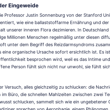
 der Eingeweide
ie Professor Justin Sonnenburg von der Stanford Uni
entiert, wie eine ballaststoffarme Ernährung und de
lfalt unserer inneren Flora dezimieren. In Deutschland
ge Millionen Menschen regelmäßig unter diesen diff
 oft unter dem Begriff des Reizdarmsyndroms zusa
ine organische Ursache sofort ersichtlich ist. Es ist 
Öffentlichkeit besprochen wird, weil es das Intime un
ffene Person fühlt sich nicht nur unwohl, sie fühlt si
r Versuch, alles gleichzeitig zu schlucken: die Nachr
 im Büro, die schnellen Mahlzeiten zwischen zwei Ter
ewusst schlucken, sammelt sich wie ein ungebetener
diziner sprechen von Aerophagie, einem Phänomen, 