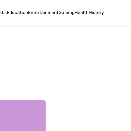
ebs
Education
Entertainment
Gaming
Health
History