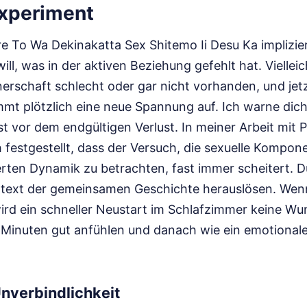
Experiment
e To Wa Dekinakatta Sex Shitemo Ii Desu Ka implizie
ll, was in der aktiven Beziehung gefehlt hat. Viellei
rschaft schlecht oder gar nicht vorhanden, und jetz
mmt plötzlich eine neue Spannung auf. Ich warne dic
gst vor dem endgültigen Verlust. In meiner Arbeit mit
festgestellt, dass der Versuch, die sexuelle Kompone
erten Dynamik zu betrachten, fast immer scheitert. 
text der gemeinsamen Geschichte herauslösen. Wenn
wird ein schneller Neustart im Schlafzimmer keine W
 Minuten gut anfühlen und danach wie ein emotionale
Unverbindlichkeit