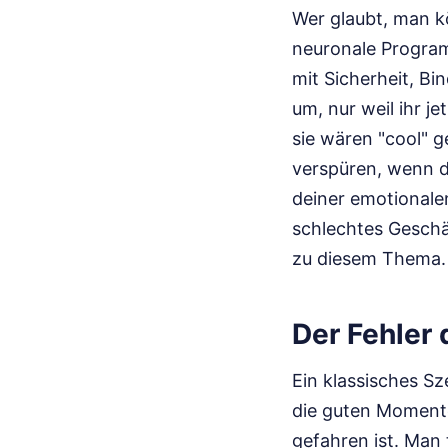
Wer glaubt, man k
neuronale Program
mit Sicherheit, Bi
um, nur weil ihr je
sie wären "cool" g
verspüren, wenn d
deiner emotionalen 
schlechtes Geschä
zu diesem Thema.
Der Fehler 
Ein klassisches S
die guten Momente
gefahren ist. Man 