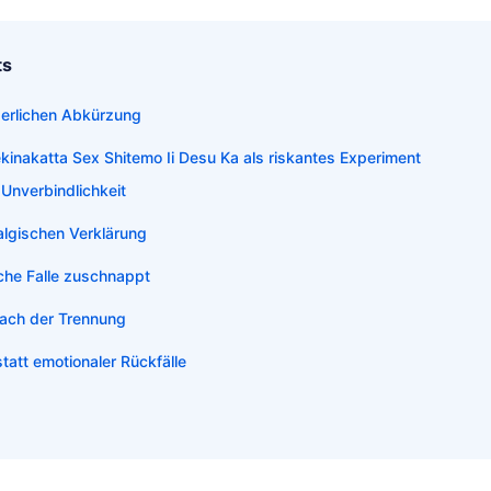
ts
rperlichen Abkürzung
inakatta Sex Shitemo Ii Desu Ka als riskantes Experiment
 Unverbindlichkeit
algischen Verklärung
che Falle zuschnappt
nach der Trennung
statt emotionaler Rückfälle