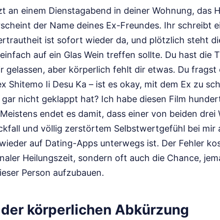
sitzt an einem Dienstagabend in deiner Wohnung, das 
scheint der Name deines Ex-Freundes. Ihr schreibt e
Vertrautheit ist sofort wieder da, und plötzlich steht 
einfach auf ein Glas Wein treffen sollte. Du hast die
dir gelassen, aber körperlich fehlt dir etwas. Du frags
x Shitemo Ii Desu Ka – ist es okay, mit dem Ex zu sc
ht gar nicht geklappt hat? Ich habe diesen Film hunder
 Meistens endet es damit, dass einer von beiden drei
fall und völlig zerstörtem Selbstwertgefühl bei mir
wieder auf Dating-Apps unterwegs ist. Der Fehler kos
aler Heilungszeit, sondern oft auch die Chance, jem
ieser Person aufzubauen.
n der körperlichen Abkürzung