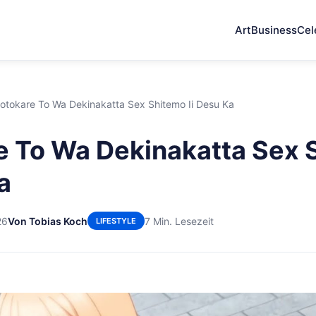
Art
Business
Cel
otokare To Wa Dekinakatta Sex Shitemo Ii Desu Ka
 To Wa Dekinakatta Sex 
a
26
Von Tobias Koch
7 Min. Lesezeit
LIFESTYLE