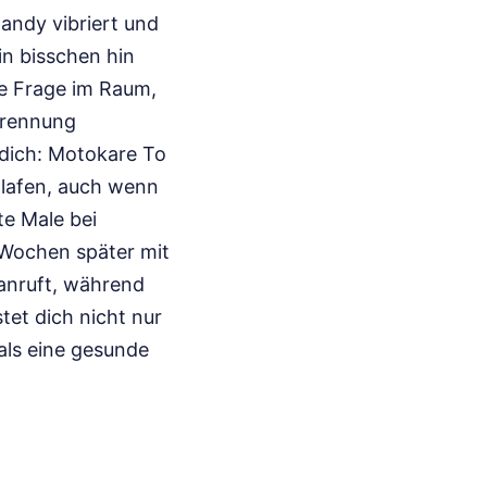
Handy vibriert und
in bisschen hin
die Frage im Raum,
 Trennung
t dich: Motokare To
hlafen, auch wenn
te Male bei
 Wochen später mit
 anruft, während
tet dich nicht nur
als eine gesunde