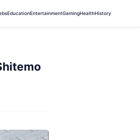
ebs
Education
Entertainment
Gaming
Health
History
Shitemo