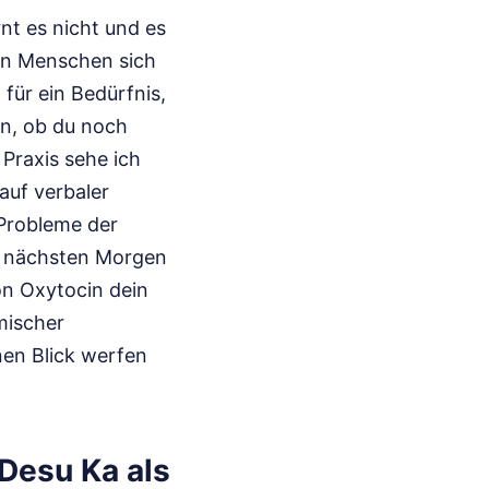
nt es nicht und es
enn Menschen sich
 für ein Bedürfnis,
sen, ob du noch
 Praxis sehe ich
auf verbaler
 Probleme der
m nächsten Morgen
on Oxytocin dein
emischer
nen Blick werfen
Desu Ka als