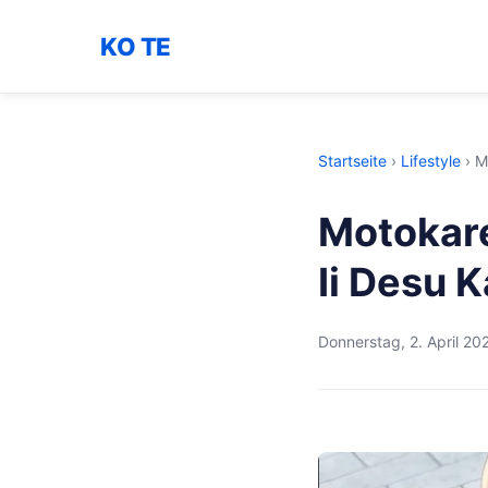
KO TE
Startseite
›
Lifestyle
›
M
Motokare
Ii Desu K
Donnerstag, 2. April 20