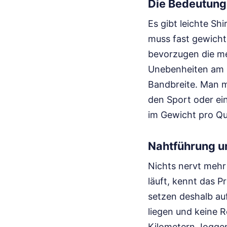
Die Bedeutung
Es gibt leichte Sh
muss fast gewichts
bevorzugen die me
Unebenheiten am K
Bandbreite. Man m
den Sport oder ein
im Gewicht pro Qu
Nahtführung un
Nichts nervt mehr
läuft, kennt das 
setzen deshalb auf
liegen und keine R
Kilometern Joggen