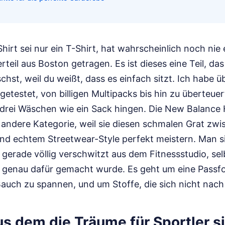
hirt sei nur ein T-Shirt, hat wahrscheinlich noch nie 
teil aus Boston getragen. Es ist dieses eine Teil, da
chst, weil du weißt, dass es einfach sitzt. Ich habe ü
testet, von billigen Multipacks bis hin zu überteue
drei Wäschen wie ein Sack hingen. Die New Balance 
z andere Kategorie, weil sie diesen schmalen Grat zw
nd echtem Streetwear-Style perfekt meistern. Man si
 gerade völlig verschwitzt aus dem Fitnessstudio, se
ch genau dafür gemacht wurde. Es geht um eine Passfo
auch zu spannen, und um Stoffe, die sich nicht nach 
us dem die Träume für Sportler s