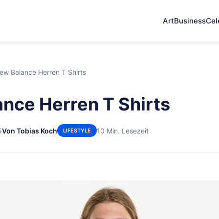
Art
Business
Cel
ew Balance Herren T Shirts
nce Herren T Shirts
5
Von Tobias Koch
10 Min. Lesezeit
LIFESTYLE