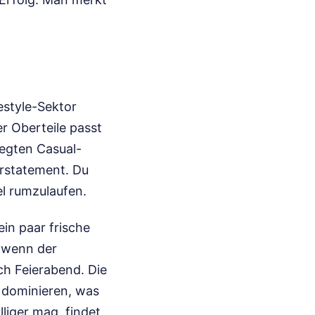
estyle-Sektor
er Oberteile passt
legten Casual-
derstatement. Du
el rumzulaufen.
ein paar frische
, wenn der
ach Feierabend. Die
 dominieren, was
liger mag, findet