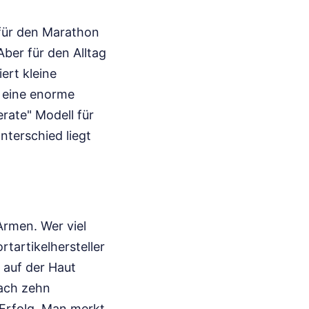
t für den Marathon
ber für den Alltag
ert kleine
r eine enorme
rate" Modell für
nterschied liegt
Armen. Wer viel
tartikelhersteller
h auf der Haut
Nach zehn
Erfolg. Man merkt