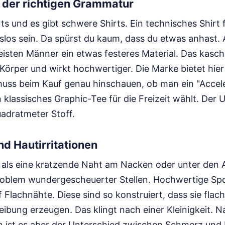
 der richtigen Grammatur
irts und es gibt schwere Shirts. Ein technisches Shir
los sein. Da spürst du kaum, dass du etwas anhast. A
isten Männer ein etwas festeres Material. Das kaschi
örper und wirkt hochwertiger. Die Marke bietet hie
uss beim Kauf genau hinschauen, ob man ein "Accele
 klassisches Graphic-Tee für die Freizeit wählt. Der U
adratmeter Stoff.
d Hautirritationen
 als eine kratzende Naht am Nacken oder unter den 
Problem wundergescheuerter Stellen. Hochwertige Spor
 Flachnähte. Diese sind so konstruiert, dass sie flac
eibung erzeugen. Das klingt nach einer Kleinigkeit. 
 ist es aber der Unterschied zwischen Schmerz und 