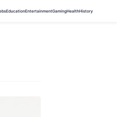
ebs
Education
Entertainment
Gaming
Health
History