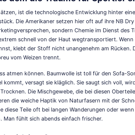
ätzen, ist die technologische Entwicklung hinter ein
tück. Die Amerikaner setzen hier oft auf ihre NB Dr
arketingversprechen, sondern Chemie im Dienst des 
 extrem schnell von der Haut wegtransportiert. Wenn
nnst, klebt der Stoff nicht unangenehm am Rücken. D
preu vom Weizen trennt.
uss atmen können. Baumwolle ist toll für den Sofa-So
 kommt, versagt sie kläglich. Sie saugt sich voll, wi
Trocknen. Die Mischgewebe, die bei diesen Oberteil
en die weiche Haptik von Naturfasern mit der Schne
age diese Teile oft bei langen Wanderungen oder wen
 Man fühlt sich abends einfach frischer.