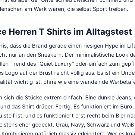
 Menschen am Werk waren, die selbst Sport treiben.
 Herren T Shirts im Alltagstest
nis, dass die Brand gerade einen riesigen Hype im Lif
nicht nur an den Sneakern. Der minimalistische Look d
llen Trend des "Quiet Luxury" oder einfach zum gepf
es Logo auf der Brust reicht völlig aus. Es ist ein Un
ualität wichtig ist, ohne wie eine wandelnde Werbetaf
 sich die Stücke extrem einfach. Eine dunkle Jeans, 
und das Shirt drüber. Fertig. Es funktioniert im Büro
 steif ist, und es funktioniert erst recht beim Bier n
eistens eher gedeckt. Grau, Navy, Schwarz und Weiß
Kombinieren natürlich massiv erleichtert. Wer es knal