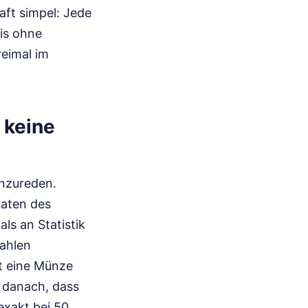
aft simpel: Jede
is ohne
reimal im
 keine
inzureden.
Daten des
ls an Statistik
ahlen
st eine Münze
h danach, dass
exakt bei 50