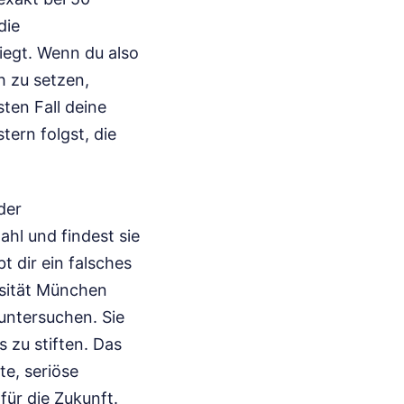
die
liegt. Wenn du also
h zu setzen,
ten Fall deine
ern folgst, die
der
ahl und findest sie
 dir ein falsches
rsität München
ntersuchen. Sie
 zu stiften. Das
te, seriöse
für die Zukunft.