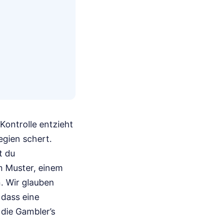
 Kontrolle entzieht
egien schert.
t du
m Muster, einem
. Wir glauben
r dass eine
 die Gambler’s