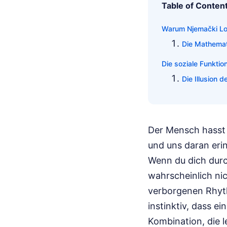
Table of Conten
Warum Njemački Lot
Die Mathemati
Die soziale Funkti
Die Illusion 
Der Mensch hasst de
und uns daran eri
Wenn du dich durc
wahrscheinlich ni
verborgenen Rhyth
instinktiv, dass ei
Kombination, die l