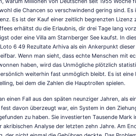
, warum Millionen von Deutschen seit 1955 Woche f
bwohl die Chancen so verschwindend gering sind. Es i
enz. Es ist der Kauf einer zeitlich begrenzten Lizen
fees erhältst du die Erlaubnis, dir drei Tage lang vor
gst oder eine Villa am Starnberger See kaufst. In di
Loto 6 49 Rezultate Arhiva als ein Ankerpunkt dieser
reifbar. Wenn man sieht, dass echte Menschen mit ec
onnen haben, wird das Unmögliche plötzlich statisti
ersönlich weiterhin fast unmöglich bleibt. Es ist ein
elling, bei dem die Zahlen die Hauptrollen spielen.
an einen Fall aus den späten neunziger Jahren, als ei
fest davon überzeugt war, ein System in den Ziehun
efunden zu haben. Sie investierten Tausende Mark 
er akribischen Analyse der letzten zehn Jahre. Am E
g, der nicht einmal die Gebühren deckte. Das Problem