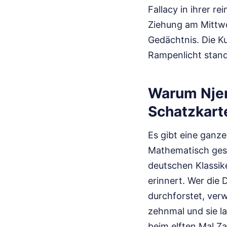
Fallacy in ihrer r
Ziehung am Mittwo
Gedächtnis. Die K
Rampenlicht stand, 
Warum Njem
Schatzkarte
Es gibt eine ganze
Mathematisch gese
deutschen Klassike
erinnert. Wer die
durchforstet, verw
zehnmal und sie la
beim elften Mal Z