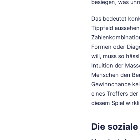
besiegen, was unm
Das bedeutet konk
Tippfeld aussehen.
Zahlenkombination
Formen oder Diago
will, muss so häss
Intuition der Mass
Menschen den Bere
Gewinnchance keine
eines Treffers der 
diesem Spiel wirkli
Die sozial