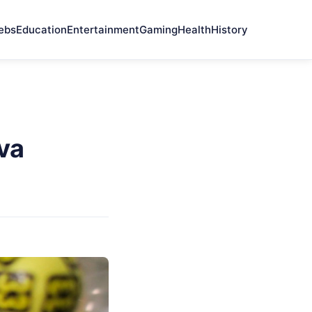
ebs
Education
Entertainment
Gaming
Health
History
va