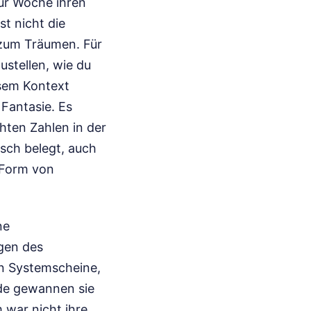
ür Woche ihren
st nicht die
z zum Träumen. Für
zustellen, wie du
esem Kontext
 Fantasie. Es
hten Zahlen in der
sch belegt, auch
e Form von
ne
gen des
in Systemscheine,
nde gewannen sie
 war nicht ihre