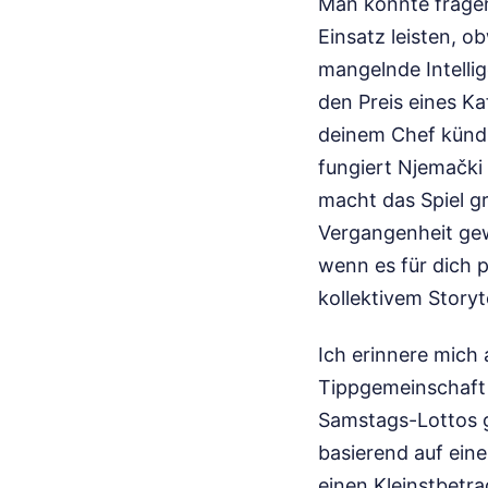
Man könnte fragen
Einsatz leisten, o
mangelnde Intellig
den Preis eines Kaf
deinem Chef kündi
fungiert Njemački 
macht das Spiel g
Vergangenheit gew
wenn es für dich p
kollektivem Storyt
Ich erinnere mich 
Tippgemeinschaft 
Samstags-Lottos g
basierend auf ein
einen Kleinstbetra