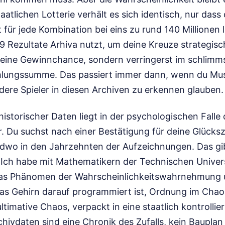
aatlichen Lotterie verhält es sich identisch, nur dass 
 für jede Kombination bei eins zu rund 140 Millionen 
9 Rezultate Arhiva nutzt, um deine Kreuze strategisc
deine Gewinnchance, sondern verringerst im schlimms
hlungssumme. Das passiert immer dann, wenn du Must
ere Spieler in diesen Archiven zu erkennen glauben.
istorischer Daten liegt in der psychologischen Falle 
. Du suchst nach einer Bestätigung für deine Glücksz
ndwo in den Jahrzehnten der Aufzeichnungen. Das gibt
. Ich habe mit Mathematikern der Technischen Unive
das Phänomen der Wahrscheinlichkeitswahrnehmung u
das Gehirn darauf programmiert ist, Ordnung im Chaos
ultimative Chaos, verpackt in eine staatlich kontrollier
hivdaten sind eine Chronik des Zufalls, kein Bauplan 