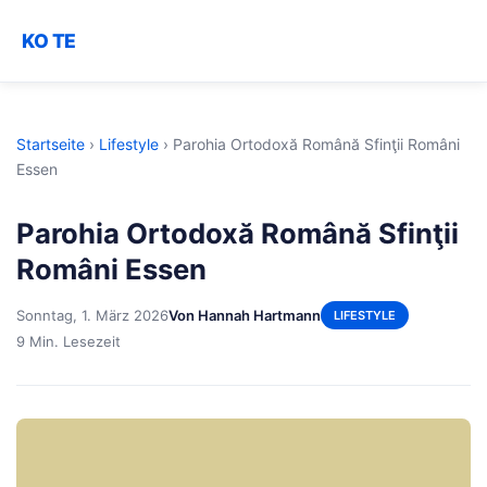
KO TE
Startseite
›
Lifestyle
›
Parohia Ortodoxă Română Sfinţii Români
Essen
Parohia Ortodoxă Română Sfinţii
Români Essen
Sonntag, 1. März 2026
Von Hannah Hartmann
LIFESTYLE
9 Min. Lesezeit