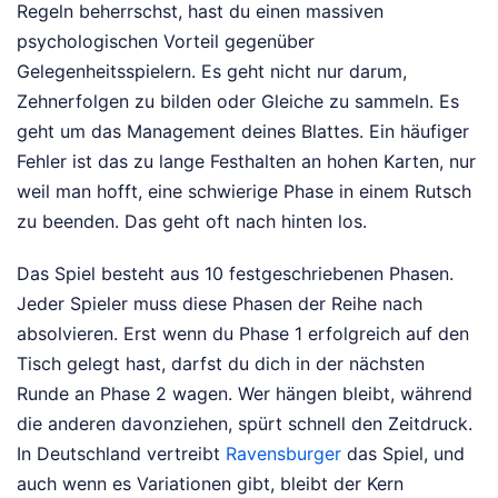
Regeln beherrschst, hast du einen massiven
psychologischen Vorteil gegenüber
Gelegenheitsspielern. Es geht nicht nur darum,
Zehnerfolgen zu bilden oder Gleiche zu sammeln. Es
geht um das Management deines Blattes. Ein häufiger
Fehler ist das zu lange Festhalten an hohen Karten, nur
weil man hofft, eine schwierige Phase in einem Rutsch
zu beenden. Das geht oft nach hinten los.
Das Spiel besteht aus 10 festgeschriebenen Phasen.
Jeder Spieler muss diese Phasen der Reihe nach
absolvieren. Erst wenn du Phase 1 erfolgreich auf den
Tisch gelegt hast, darfst du dich in der nächsten
Runde an Phase 2 wagen. Wer hängen bleibt, während
die anderen davonziehen, spürt schnell den Zeitdruck.
In Deutschland vertreibt
Ravensburger
das Spiel, und
auch wenn es Variationen gibt, bleibt der Kern