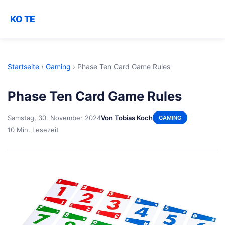
KO TE
Startseite
›
Gaming
›
Phase Ten Card Game Rules
Phase Ten Card Game Rules
Samstag, 30. November 2024
Von Tobias Koch
GAMING
10 Min. Lesezeit