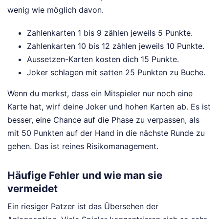
wenig wie möglich davon.
Zahlenkarten 1 bis 9 zählen jeweils 5 Punkte.
Zahlenkarten 10 bis 12 zählen jeweils 10 Punkte.
Aussetzen-Karten kosten dich 15 Punkte.
Joker schlagen mit satten 25 Punkten zu Buche.
Wenn du merkst, dass ein Mitspieler nur noch eine
Karte hat, wirf deine Joker und hohen Karten ab. Es ist
besser, eine Chance auf die Phase zu verpassen, als
mit 50 Punkten auf der Hand in die nächste Runde zu
gehen. Das ist reines Risikomanagement.
Häufige Fehler und wie man sie
vermeidet
Ein riesiger Patzer ist das Übersehen der