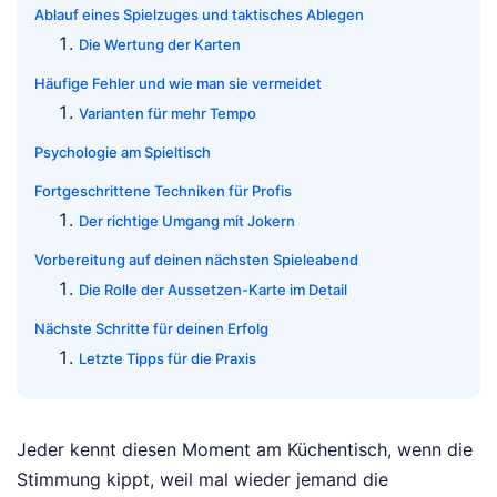
Ablauf eines Spielzuges und taktisches Ablegen
Die Wertung der Karten
Häufige Fehler und wie man sie vermeidet
Varianten für mehr Tempo
Psychologie am Spieltisch
Fortgeschrittene Techniken für Profis
Der richtige Umgang mit Jokern
Vorbereitung auf deinen nächsten Spieleabend
Die Rolle der Aussetzen-Karte im Detail
Nächste Schritte für deinen Erfolg
Letzte Tipps für die Praxis
Jeder kennt diesen Moment am Küchentisch, wenn die
Stimmung kippt, weil mal wieder jemand die