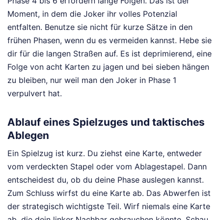
Phase 4 bis 6 erfordern lange Folgen. Das ist der
Moment, in dem die Joker ihr volles Potenzial
entfalten. Benutze sie nicht für kurze Sätze in den
frühen Phasen, wenn du es vermeiden kannst. Hebe sie
dir für die langen Straßen auf. Es ist deprimierend, eine
Folge von acht Karten zu jagen und bei sieben hängen
zu bleiben, nur weil man den Joker in Phase 1
verpulvert hat.
Ablauf eines Spielzuges und taktisches
Ablegen
Ein Spielzug ist kurz. Du ziehst eine Karte, entweder
vom verdeckten Stapel oder vom Ablagestapel. Dann
entscheidest du, ob du deine Phase auslegen kannst.
Zum Schluss wirfst du eine Karte ab. Das Abwerfen ist
der strategisch wichtigste Teil. Wirf niemals eine Karte
ab, die dein linker Nachbar gebrauchen könnte. Schau