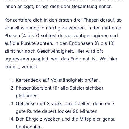
ihnen anlegst, bringt dich dem Gesamtsieg näher.
Konzentriere dich in den ersten drei Phasen darauf, so
schnell wie möglich fertig zu werden. In den mittleren
Phasen (4 bis 7) solltest du vorsichtiger agieren und
auf die Punkte achten. In den Endphasen (8 bis 10)
zählt nur noch Geschwindigkeit. Hier wird oft
aggressiver gespielt, weil das Ende nah ist. Wer hier
zögert, verliert.
Kartendeck auf Vollständigkeit prüfen.
Phasenübersicht für alle Spieler sichtbar
platzieren.
Getränke und Snacks bereitstellen, denn eine
gute Runde dauert locker 90 Minuten.
Den Ehrgeiz wecken und die Mitspieler genau
beobachten.