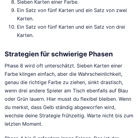
Sieben Karten einer Farbe.
Ein Satz von fünf Karten und ein Satz von zwei
Karten.
Ein Satz von fünf Karten und ein Satz von drei
Karten.
Strategien für schwierige Phasen
Phase 8 wird oft unterschätzt. Sieben Karten einer
Farbe klingen einfach, aber die Wahrscheinlichkeit,
genau die richtige Farbe zu ziehen, sinkt drastisch,
wenn drei andere Spieler am Tisch ebenfalls auf Blau
oder Grün lauern. Hier musst du flexibel bleiben. Wenn
du merkst, dass Gelb ständig abgeworfen wird,
wechsle deine Strategie frühzeitig. Warte nicht bis zum
letzten Moment.