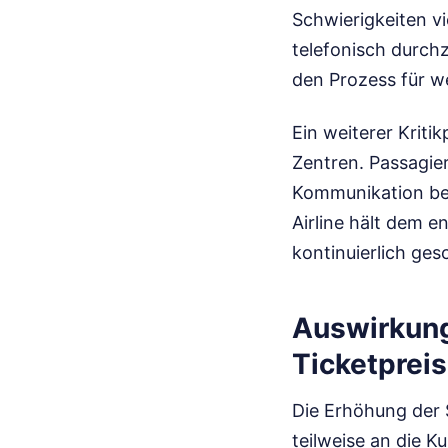
Schwierigkeiten v
telefonisch durch
den Prozess für w
Ein weiterer Kriti
Zentren. Passagie
Kommunikation bei 
Airline hält dem e
kontinuierlich ges
Auswirkung
Ticketprei
Die Erhöhung der S
teilweise an die