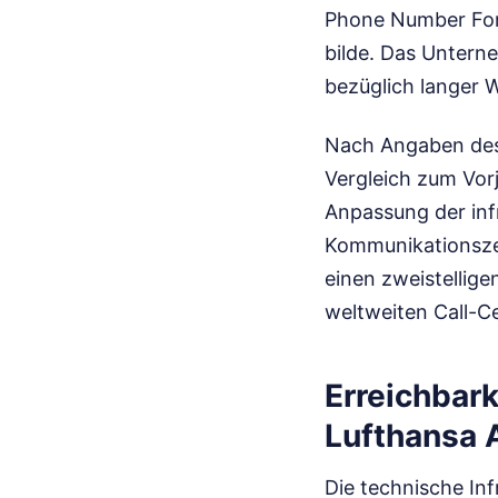
Phone Number For 
bilde. Das Untern
bezüglich langer W
Nach Angaben des 
Vergleich zum Vor
Anpassung der inf
Kommunikationszen
einen zweistellige
weltweiten Call-C
Erreichbar
Lufthansa A
Die technische Inf