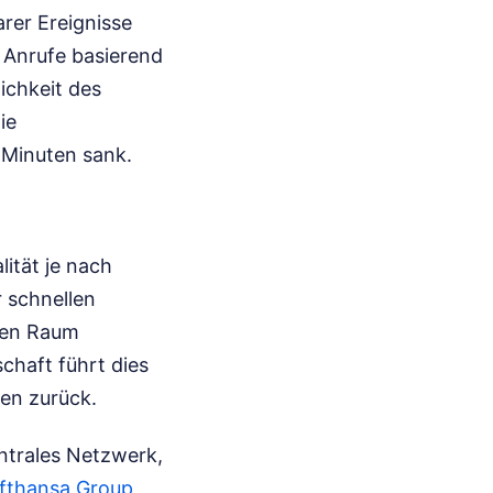
rer Ereignisse
 Anrufe basierend
ichkeit des
ie
 Minuten sank.
ität je nach
 schnellen
chen Raum
chaft führt dies
ren zurück.
entrales Netzwerk,
fthansa Group