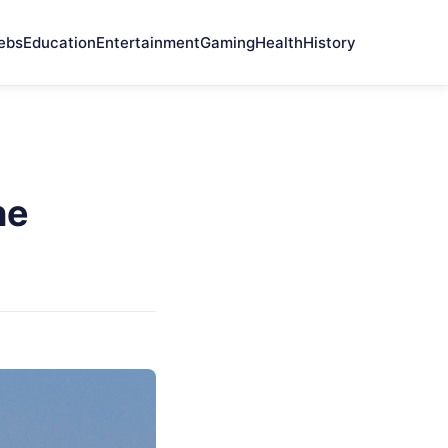
ebs
Education
Entertainment
Gaming
Health
History
ne