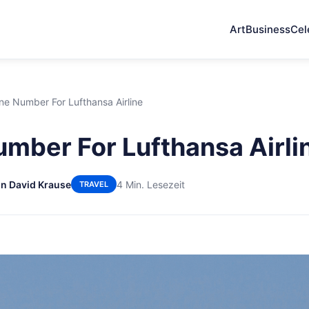
Art
Business
Cel
ne Number For Lufthansa Airline
mber For Lufthansa Airli
n David Krause
4 Min. Lesezeit
TRAVEL