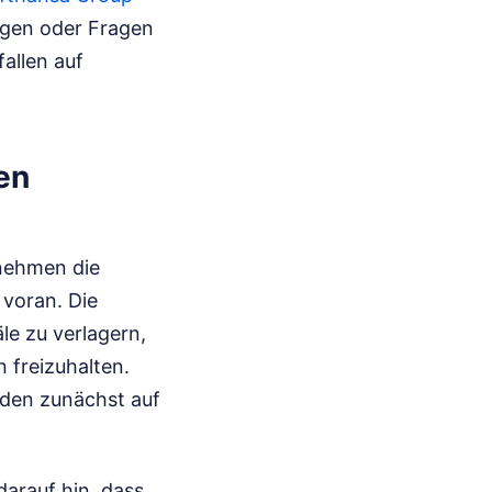
ngen oder Fragen
allen auf
en
rnehmen die
voran. Die
äle zu verlagern,
 freizuhalten.
nden zunächst auf
arauf hin, dass