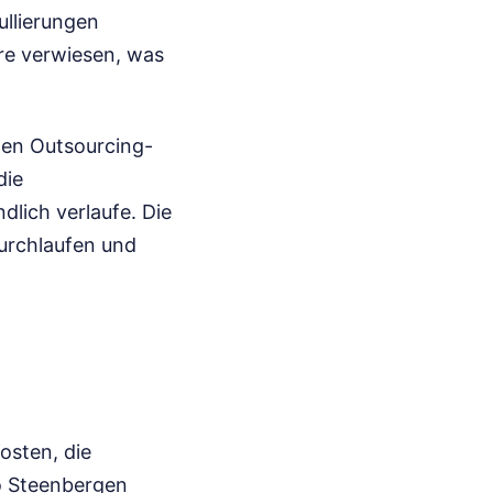
ullierungen
re verwiesen, was
alen Outsourcing-
die
dlich verlaufe. Die
durchlaufen und
osten, die
o Steenbergen