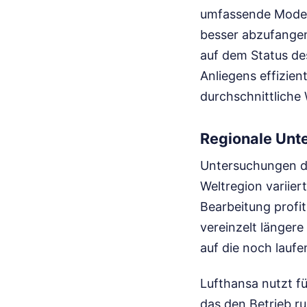
umfassende Modern
besser abzufangen
auf dem Status de
Anliegens effizien
durchschnittliche
Regionale Unte
Untersuchungen de
Weltregion variie
Bearbeitung profi
vereinzelt länger
auf die noch lauf
Lufthansa nutzt fü
das den Betrieb ru