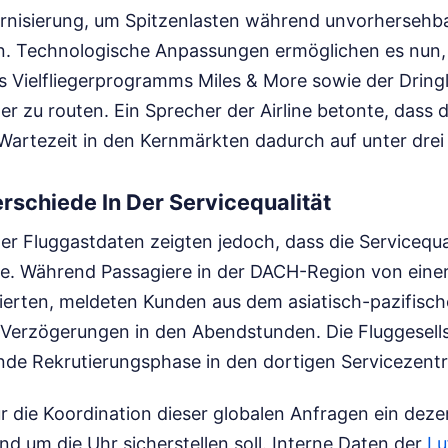
isierung, um Spitzenlasten während unvorhersehba
. Technologische Anpassungen ermöglichen es nun,
s Vielfliegerprogramms Miles & More sowie der Dringl
ter zu routen. Ein Sprecher der Airline betonte, dass d
 Wartezeit in den Kernmärkten dadurch auf unter drei
rschiede In Der Servicequalität
r Fluggastdaten zeigten jedoch, dass die Servicequal
rte. Während Passagiere in der DACH-Region von einer
tierten, meldeten Kunden aus dem asiatisch-pazifis
e Verzögerungen in den Abendstunden. Die Fluggesells
ende Rekrutierungsphase in den dortigen Servicezent
r die Koordination dieser globalen Anfragen ein dez
nd um die Uhr sicherstellen soll. Interne Daten der
Lu