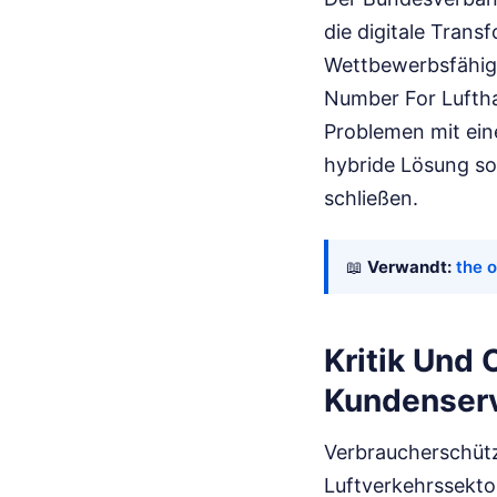
die digitale Trans
Wettbewerbsfähigk
Number For Lufthan
Problemen mit ein
hybride Lösung so
schließen.
📖
Verwandt:
the 
Kritik Und
Kundenser
Verbraucherschütze
Luftverkehrssekto