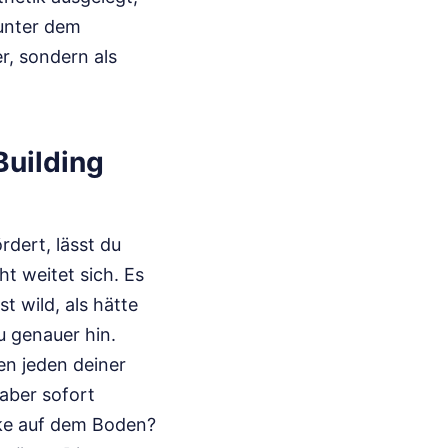
 unter dem
er, sondern als
Building
dert, lässt du
ht weitet sich. Es
t wild, als hätte
u genauer hin.
en jeden deiner
 aber sofort
ecke auf dem Boden?