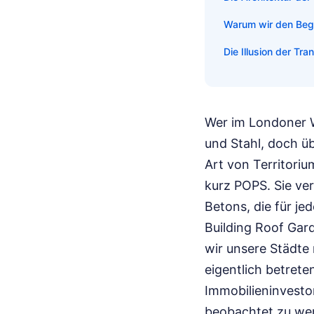
Warum wir den Begr
Die Illusion der Tr
Wer im Londoner W
und Stahl, doch ü
Art von Territoriu
kurz POPS. Sie ve
Betons, die für je
Building Roof Gar
wir unsere Städte 
eigentlich betret
Immobilieninvestor
beobachtet zu werd