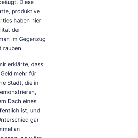
beäugt. Diese
latte, produktive
rties haben hier
ität der
t man im Gegenzug
t rauben.
ir erklärte, dass
 Geld mehr für
ne Stadt, die in
demonstrieren,
dem Dach eines
entlich ist, und
Unterschied gar
mmel an