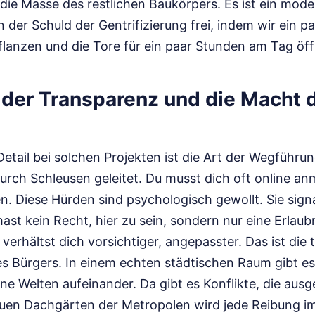
 die Masse des restlichen Baukörpers. Es ist ein mod
 der Schuld der Gentrifizierung frei, indem wir ein p
lanzen und die Tore für ein paar Stunden am Tag öf
n der Transparenz und die Macht 
Detail bei solchen Projekten ist die Art der Wegführun
 durch Schleusen geleitet. Du musst dich oft online a
 Diese Hürden sind psychologisch gewollt. Sie signal
 hast kein Recht, hier zu sein, sondern nur eine Erlaub
verhältst dich vorsichtiger, angepasster. Das ist die 
s Bürgers. In einem echten städtischen Raum gibt e
ne Welten aufeinander. Da gibt es Konflikte, die au
uen Dachgärten der Metropolen wird jede Reibung im 