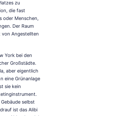
Platzes zu
on, die fast
is oder Menschen,
angen. Der Raum
ht von Angestellten
ew York bei den
scher Großstädte.
da, aber eigentlich
nn eine Grünanlage
t sie kein
ketinginstrument.
s Gebäude selbst
rauf ist das Alibi