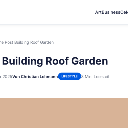
Art
Business
Cel
he Post Building Roof Garden
 Building Roof Garden
r 2025
Von Christian Lehmann
8 Min. Lesezeit
LIFESTYLE