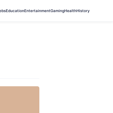
ebs
Education
Entertainment
Gaming
Health
History