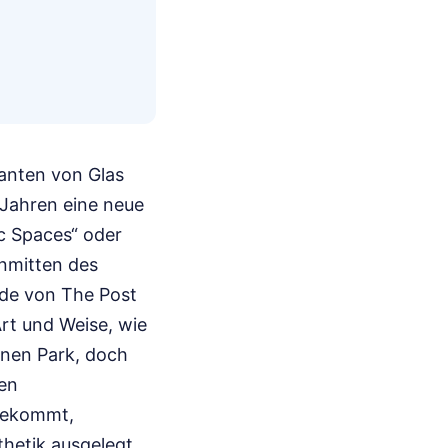
Kanten von Glas
 Jahren eine neue
ic Spaces“ oder
inmitten des
ade von The Post
rt und Weise, wie
einen Park, doch
len
 bekommt,
thetik ausgelegt,