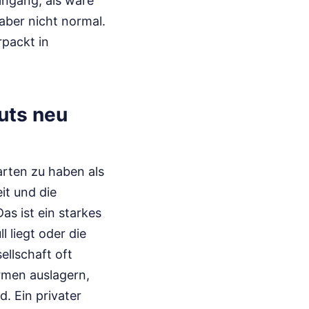
ingang, als wäre
aber nicht normal.
rpackt in
uts neu
arten zu haben als
it und die
as ist ein starkes
l liegt oder die
ellschaft oft
rmen auslagern,
. Ein privater