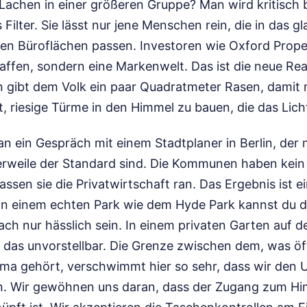
 Lachen in einer größeren Gruppe? Man wird kritisch 
 Filter. Sie lässt nur jene Menschen rein, die in das g
den Büroflächen passen. Investoren wie Oxford Prope
ffen, sondern eine Markenwelt. Das ist die neue Real
 gibt dem Volk ein paar Quadratmeter Rasen, dami
lt, riesige Türme in den Himmel zu bauen, die das Lich
an ein Gespräch mit einem Stadtplaner in Berlin, der m
lerweile der Standard sind. Die Kommunen haben kein
assen sie die Privatwirtschaft ran. Das Ergebnis ist ei
. In einem echten Park wie dem Hyde Park kannst du 
ach nur hässlich sein. In einem privaten Garten auf 
das unvorstellbar. Die Grenze zwischen dem, was öff
rma gehört, verschwimmt hier so sehr, dass wir den 
n. Wir gewöhnen uns daran, dass der Zugang zum Hi