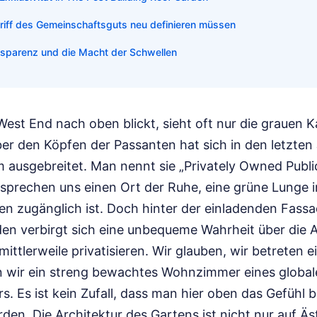
iff des Gemeinschaftsguts neu definieren müssen
ansparenz und die Macht der Schwellen
est End nach oben blickt, sieht oft nur die grauen 
ber den Köpfen der Passanten hat sich in den letzten
m ausgebreitet. Man nennt sie „Privately Owned Publ
rsprechen uns einen Ort der Ruhe, eine grüne Lunge 
den zugänglich ist. Doch hinter der einladenden Fass
den verbirgt sich eine unbequeme Wahrheit über die A
mittlerweile privatisieren. Wir glauben, wir betreten 
en wir ein streng bewachtes Wohnzimmer eines globa
s. Es ist kein Zufall, dass man hier oben das Gefühl
en. Die Architektur des Gartens ist nicht nur auf Äs