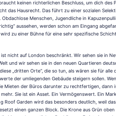
braucht keinen richterlichen Beschluss, um dich des 
cht das Hausrecht. Das führt zu einer sozialen Selekti
t. Obdachlose Menschen, Jugendliche in Kapuzenpull
 „richtig“ aussehen, werden schon am Eingang abgef
Er wird zu einer Bühne für eine sehr spezifische Schic
ist nicht auf London beschränkt. Wir sehen sie in N
Welt und wir sehen sie in den neuen Quartieren deut
iese „dritten Orte“, die so tun, als wären sie für alle 
nwerte der umliegenden Gebäude steigern sollen. We
die Mieten der Büros darunter zu rechtfertigen, dann is
mehr. Sie ist ein Asset. Ein Vermögenswert. Ein Mar
ing Roof Garden wird das besonders deutlich, weil da
besetzt einen ganzen Block. Die Krone aus Grün oben d