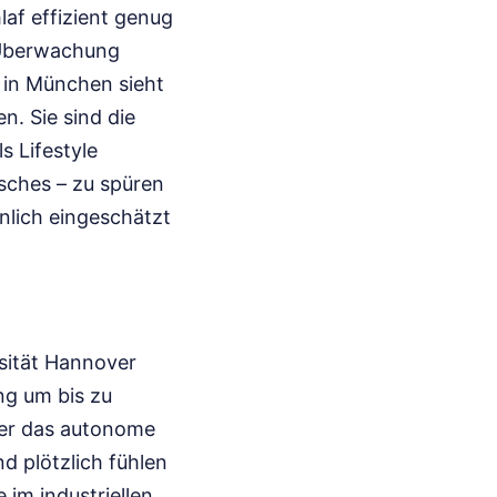
laf effizient genug
 Überwachung
 in München sieht
. Sie sind die
s Lifestyle
isches – zu spüren
nlich eingeschätzt
rsität Hannover
ng um bis zu
ber das autonome
d plötzlich fühlen
 im industriellen