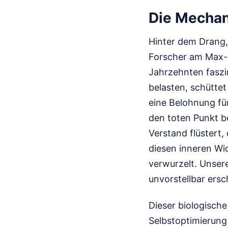
Die Mechan
Hinter dem Drang,
Forscher am Max-P
Jahrzehnten faszi
belasten, schütte
eine Belohnung für
den toten Punkt b
Verstand flüstert, 
diesen inneren Wid
verwurzelt. Unser
unvorstellbar ersc
Dieser biologische
Selbstoptimierung