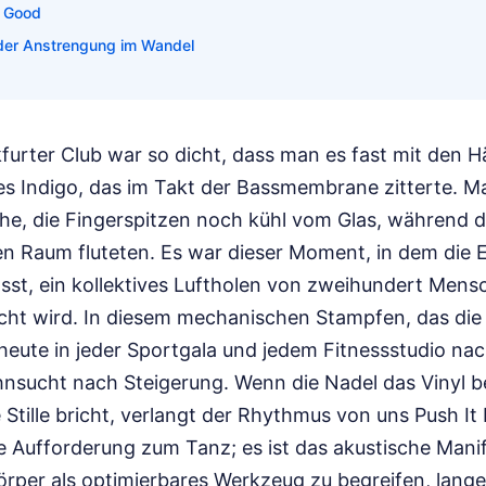
l Good
 der Anstrengung im Wandel
furter Club war so dicht, dass man es fast mit den 
ges Indigo, das im Takt der Bassmembrane zitterte. M
he, die Fingerspitzen noch kühl vom Glas, während d
den Raum fluteten. Es war dieser Moment, in dem die 
lässt, ein kollektives Luftholen von zweihundert Mens
cht wird. In diesem mechanischen Stampfen, das die
 heute in jeder Sportgala und jedem Fitnessstudio nach
nsucht nach Steigerung. Wenn die Nadel das Vinyl b
e Stille bricht, verlangt der Rhythmus von uns Push It
ne Aufforderung zum Tanz; es ist das akustische Mani
örper als optimierbares Werkzeug zu begreifen, lang