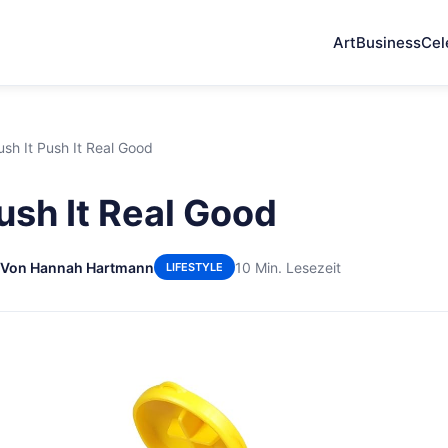
Art
Business
Cel
ush It Push It Real Good
ush It Real Good
Von Hannah Hartmann
10 Min. Lesezeit
LIFESTYLE