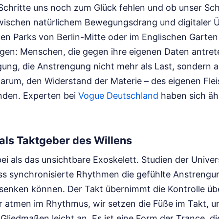
Schritte uns noch zum Glück fehlen und ob unser Sch
zwischen natürlichem Bewegungsdrang und digitaler
en Parks von Berlin-Mitte oder im Englischen Garten
gen: Menschen, die gegen ihre eigenen Daten antreten
ng, die Anstrengung nicht mehr als Last, sondern al
darum, den Widerstand der Materie – des eigenen Fle
inden.
Experten bei
Vogue Deutschland
haben sich äh
als Taktgeber des Willens
ei als das unsichtbare Exoskelett. Studien der Unive
ss synchronisierte Rhythmen die gefühlte Anstrengu
senken können. Der Takt übernimmt die Kontrolle ü
 atmen im Rhythmus, wir setzen die Füße im Takt, un
Gliedmaßen leicht an. Es ist eine Form der Trance, die