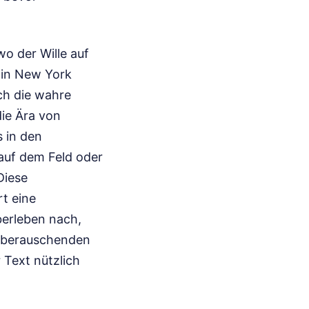
wo der Wille auf
o in New York
ch die wahre
die Ära von
 in den
auf dem Feld oder
Diese
t eine
berleben nach,
m berauschenden
 Text nützlich