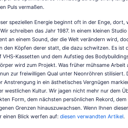
en Puls vermaßen.
ser speziellen Energie beginnt oft in der Enge, dort, 
Wir schreiben das Jahr 1987. In einem kleinen Studi
zent an einem Sound, der die Welt verändern wird, do
in den Köpfen derer statt, die dazu schwitzen. Es ist 
f VHS-Kassetten und dem Aufstieg des Bodybuildings
örper wird zum Projekt. Was früher mühsame Arbeit 
nun zur freiwilligen Qual unter Neonröhren stilisiert. 
r Anstrengung in ein ästhetisches Vergnügen markier
er westlichen Kultur. Wir jagen nicht mehr nur dem Ü
ekten Form, dem nächsten persönlichen Rekord, de
eigenen Grenzen hinauszuwachsen.
Wenn Ihnen dieser
r einen Blick werfen auf:
diesen verwandten Artikel
.