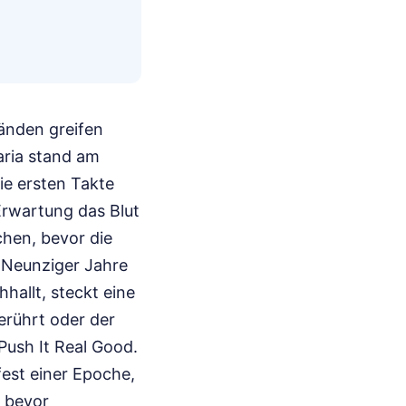
Händen greifen
aria stand am
ie ersten Takte
Erwartung das Blut
chen, bevor die
 Neunziger Jahre
hallt, steckt eine
erührt oder der
 Push It Real Good.
fest einer Epoche,
e bevor