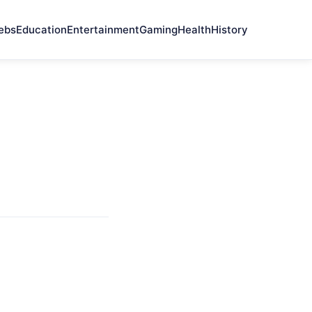
ebs
Education
Entertainment
Gaming
Health
History