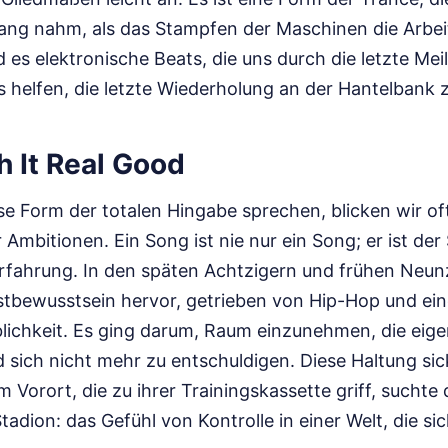
fang nahm, als das Stampfen der Maschinen die Arbeit
d es elektronische Beats, die uns durch die letzte Me
s helfen, die letzte Wiederholung an der Hantelbank 
h It Real Good
e Form der totalen Hingabe sprechen, blicken wir oft
r Ambitionen. Ein Song ist nie nur ein Song; er ist de
 Erfahrung. In den späten Achtzigern und frühen Neun
stbewusstsein hervor, getrieben von Hip-Hop und ein
lichkeit. Es ging darum, Raum einzunehmen, die eige
sich nicht mehr zu entschuldigen. Diese Haltung sick
im Vorort, die zu ihrer Trainingskassette griff, suchte
Stadion: das Gefühl von Kontrolle in einer Welt, die si