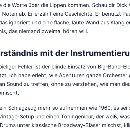
e die Worte über die Lippen kommen. Schau dir Dick 
h Noten ab. Er erzählt eine Geschichte. Er benutzt Pau
as ignoriert und eine flache, laute Wand aus Klang e
nis, das niemand zweimal hören will.
rständnis mit der Instrumentier
pieliger Fehler ist der blinde Einsatz von Big-Band-El
utzt. Ich habe erlebt, wie Agenturen ganze Orchester
len Sound zu treffen, ohne zu verstehen, wie man di
bmischt.
ein Schlagzeug mehr so aufnehmen wie 1960, es sei d
 Vintage-Setup und einen Toningenieur, der weiß, was
 Drums unter klassische Broadway-Bläser mischst, kli