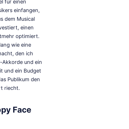
l für einen
ikers einfangen,
us dem Musical
estiert, einen
tmehr optimiert.
lang wie eine
macht, den ich
r-Akkorde und ein
it und ein Budget
 das Publikum den
 riecht.
ppy Face