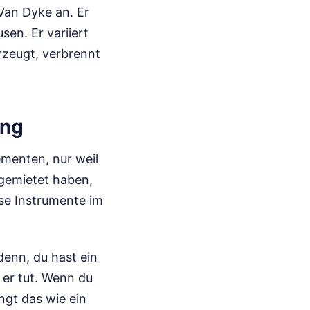
Van Dyke an. Er
sen. Er variiert
rzeugt, verbrennt
ung
ementen, nur weil
 gemietet haben,
ese Instrumente im
enn, du hast ein
 er tut. Wenn du
ngt das wie ein