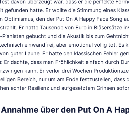
fest davon überzeugt war, dass er die perfekte Forme
 gefunden hatte. Er wollte die Stimmung eines Klass
en Optimismus, den der Put On A Happy Face Song a
strahlt. Er hatte Tausende von Euro in Bläsersätze inv
z-Pianisten gebucht und die Akustik bis zum Gehtnich
echnisch einwandfrei, aber emotional völlig tot. Es k
von guter Laune. Er hatte den klassischen Fehler ge
: Er dachte, dass man Fröhlichkeit einfach durch Du
rzwingen kann. Er verlor drei Wochen Produktionsze
telligen Bereich, nur um am Ende festzustellen, dass
hen echter Resilienz und aufgesetztem Grinsen sofort
e Annahme über den Put On A Ha