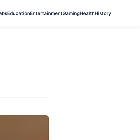
ebs
Education
Entertainment
Gaming
Health
History