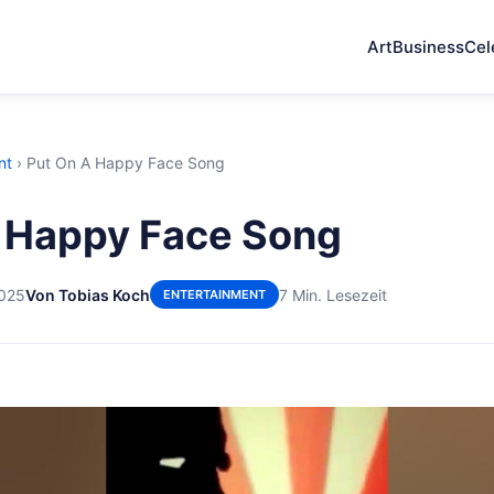
Art
Business
Cel
nt
›
Put On A Happy Face Song
 Happy Face Song
2025
Von Tobias Koch
7 Min. Lesezeit
ENTERTAINMENT