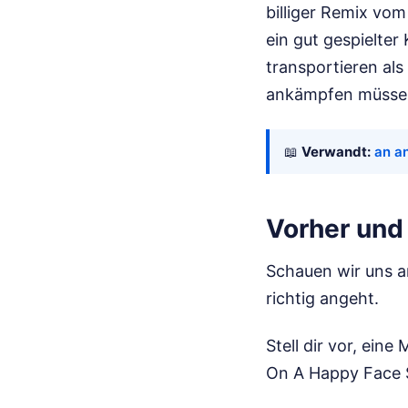
billiger Remix vom
ein gut gespielte
transportieren al
ankämpfen müsse
📖
Verwandt:
an an
Vorher und
Schauen wir uns an
richtig angeht.
Stell dir vor, ein
On A Happy Face S