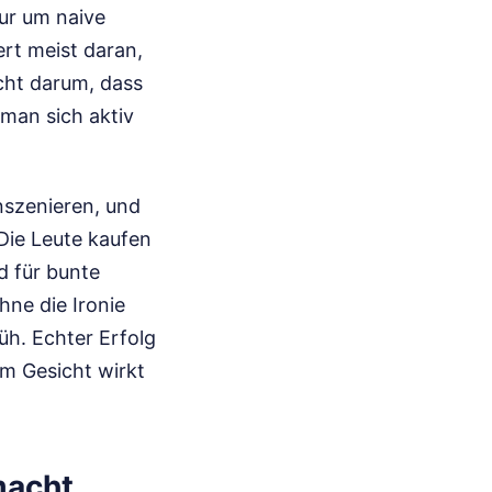
nur um naive
ert meist daran,
icht darum, dass
 man sich aktiv
nszenieren, und
Die Leute kaufen
d für bunte
hne die Ironie
üh. Echter Erfolg
im Gesicht wirkt
macht