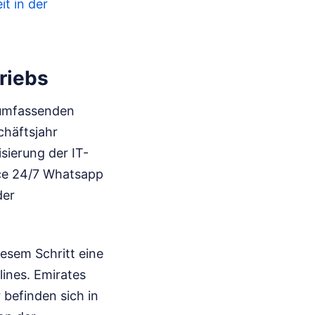
t in der
riebs
s umfassenden
chäftsjahr
sierung der IT-
ice 24/7 Whatsapp
der
esem Schritt eine
ines. Emirates
befinden sich in