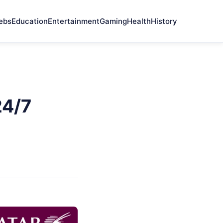
ebs
Education
Entertainment
Gaming
Health
History
24/7