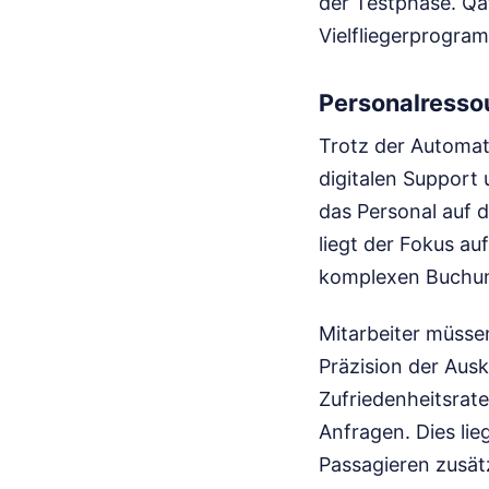
der Testphase. Qat
Vielfliegerprogram
Personalress
Trotz der Automati
digitalen Support
das Personal auf 
liegt der Fokus au
komplexen Buchun
Mitarbeiter müssen
Präzision der Ausk
Zufriedenheitsrate
Anfragen. Dies lie
Passagieren zusätz