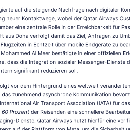
gierte auf die steigende Nachfrage nach digitaler K
ng neuer Kontaktwege, wobei der Qatar Airways Cus
er eine zentrale Rolle in der Erreichbarkeit für Pa
aft aus Doha verfolgt damit das Ziel, Anfragen zu U
Flugzeiten in Echtzeit über mobile Endgeräte zu bear
Mohammed Al Meer bestätigte in einer offiziellen Er
ine, dass die Integration sozialer Messenger-Dienste d
tern signifikant reduzieren soll.
folgt vor dem Hintergrund eines weltweit veränderte
, das zunehmend asynchrone Kommunikation bevorz
International Air Transport Association (IATA) für da
r
60 Prozent
der Reisenden eine schnellere Bearbeitu
ging-Dienste. Qatar Airways nutzt hierfür eine verifi
nz auf der Plattform von Meta, um die Sicherheit un