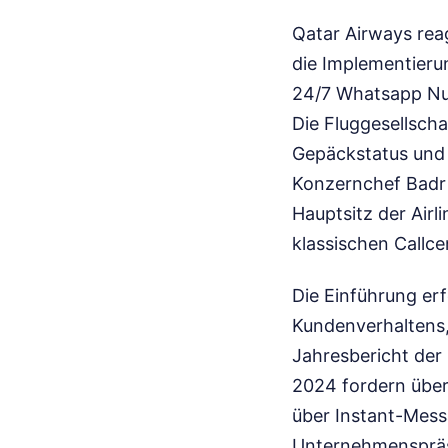
Qatar Airways rea
die Implementieru
24/7 Whatsapp Numb
Die Fluggesellsch
Gepäckstatus und 
Konzernchef Badr 
Hauptsitz der Airl
klassischen Callcen
Die Einführung er
Kundenverhaltens
Jahresbericht der 
2024 fordern übe
über Instant-Messa
Unternehmenspräse