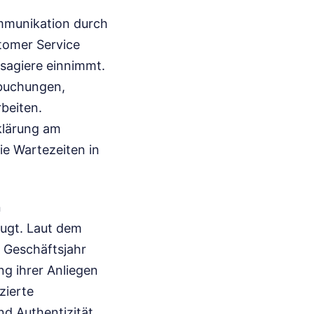
ommunikation durch
tomer Service
ssagiere einnimmt.
mbuchungen,
beiten.
klärung am
ie Wartezeiten in
n
ugt. Laut dem
s Geschäftsjahr
ng ihrer Anliegen
zierte
d Authentizität