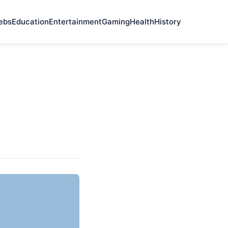
ebs
Education
Entertainment
Gaming
Health
History