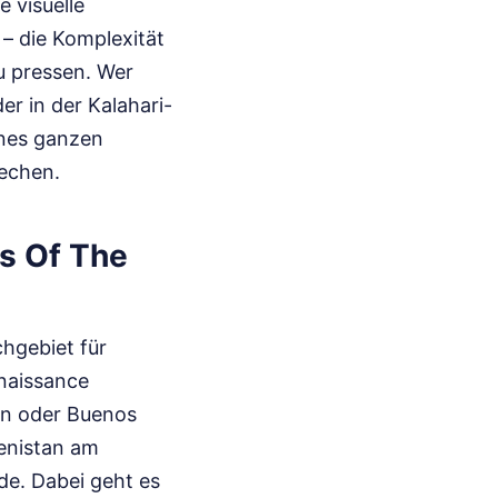
 visuelle
 – die Komplexität
u pressen. Wer
r in der Kalahari-
eines ganzen
rechen.
s Of The
chgebiet für
enaissance
lin oder Buenos
menistan am
nde. Dabei geht es