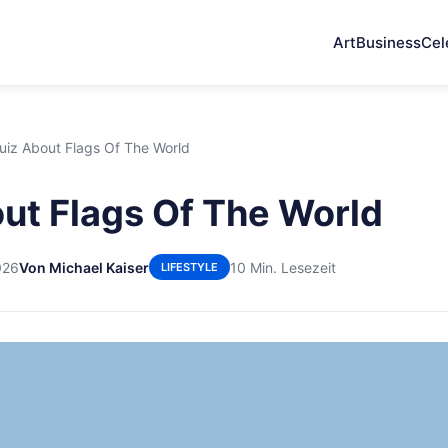
Art
Business
Cel
uiz About Flags Of The World
ut Flags Of The World
026
Von Michael Kaiser
10 Min. Lesezeit
LIFESTYLE