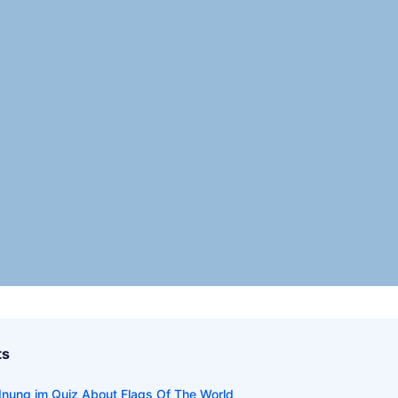
ts
nung im Quiz About Flags Of The World