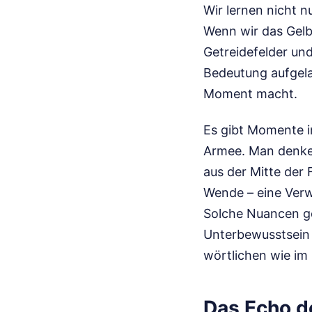
Wir lernen nicht n
Wenn wir das Gelb 
Getreidefelder un
Bedeutung aufgela
Moment macht.
Es gibt Momente i
Armee. Man denke 
aus der Mitte der
Wende – eine Verwe
Solche Nuancen geh
Unterbewusstsein m
wörtlichen wie im
Das Echo de