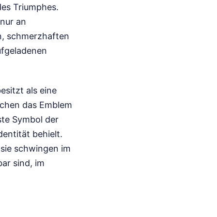
 des Triumphes.
 nur an
en, schmerzhaften
ufgeladenen
sitzt als eine
nschen das Emblem
ste Symbol der
ntität behielt.
 sie schwingen im
ar sind, im