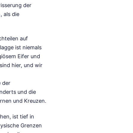
wisserung der
 als die
chteilen auf
lagge ist niemals
igiösem Eifer und
ind hier, und wir
 der
nderts und die
ernen und Kreuzen.
n, ist tief in
physische Grenzen