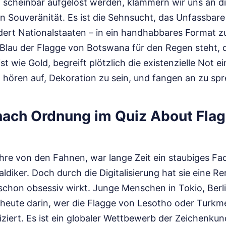
 scheinbar aufgelöst werden, klammern wir uns an die
 Souveränität. Es ist die Sehnsucht, das Unfassbare
ert Nationalstaaten – in ein handhabbares Format z
Blau der Flagge von Botswana für den Regen steht, de
st wie Gold, begreift plötzlich die existenzielle Not 
 hören auf, Dekoration zu sein, und fangen an zu sp
nach Ordnung im Quiz About Flag
Lehre von den Fahnen, war lange Zeit ein staubiges Fa
aldiker. Doch durch die Digitalisierung hat sie eine R
 schon obsessiv wirkt. Junge Menschen in Tokio, Ber
 heute darin, wer die Flagge von Lesotho oder Turk
fiziert. Es ist ein globaler Wettbewerb der Zeichenku