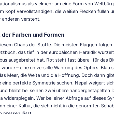
tionalismus als vielmehr um eine Form von Weltbür
im Kopf vervollständigen, die weißen Flecken füllen 
 anderen versteht.
 der Farben und Formen
 diesem Chaos der Stoffe. Die meisten Flaggen folgen
zbuch, das tief in der europäischen Heraldik wurzelt
s ausgebreitet hat. Rot steht fast überall für das Blu
 wurde – eine universelle Währung des Opfers. Blau s
as Meer, die Weite und die Hoffnung. Doch dann gibt 
ie eine perfekte Symmetrie suchen. Nepal weigert sich
und bleibt bei seinen zwei übereinandergestapelten D
a widerspiegeln. Wer bei einer Abfrage auf dieses Sy
nn einer Kultur, die sich nicht in die genormten Scha
 pressen lässt.