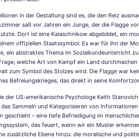
llionen in der Gestaltung sind es, die den Reiz ausm
zimmer saß vor Jahren ein Junge, der die Flagge v
utzte. Dort ist eine Kalaschnikow abgebildet, ein m
inem offiziellen Staatssymbol. Es war für ihn der Mo
te, ein abstraktes Thema im Sozialkundeunterricht zu 
Frage, welche Art von Kampf ein Land durchmachen 
lt zum Symbol des Stolzes wird. Die Flagge war kein
nes Befreiungskrieges, das direkt in seine Komfortzo
ie der US-amerikanische Psychologe Keith Stanovich
 das Sammeln und Kategorisieren von Informationen 
ln geschieht – eine tiefe Befriedigung im menschliche
ungssystem, das feuert, wenn wir ein Muster erkenne
e zusätzliche Ebene hinzu: die moralische und politi