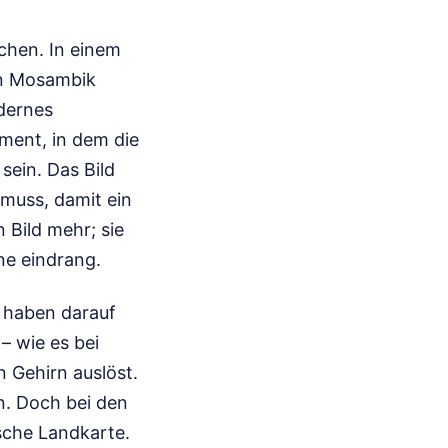
achen. In einem
on Mosambik
odernes
ment, in dem die
sein. Das Bild
muss, damit ein
 Bild mehr; sie
ne eindrang.
 haben darauf
– wie es bei
n Gehirn auslöst.
n. Doch bei den
sche Landkarte.