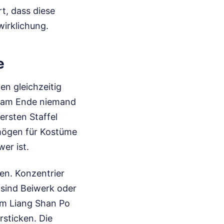
t, dass diese
wirklichung.
e
en gleichzeitig
ss am Ende niemand
 ersten Staffel
rmögen für Kostüme
er ist.
en. Konzentrier
 sind Beiwerk oder
om Liang Shan Po
rsticken. Die