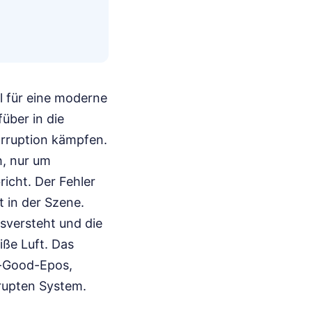
al für eine moderne
über in die
orruption kämpfen.
h, nur um
icht. Der Fehler
t in der Szene.
sversteht und die
eiße Luft. Das
l-Good-Epos,
rupten System.