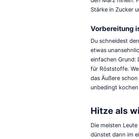
den März hinein. F
Stärke in Zucker 
Vorbereitung i
Du schneidest den
etwas unansehnlich
einfachen Grund: 
für Röststoffe. We
das Äußere schon v
unbedingt kochen w
Hitze als 
Die meisten Leute
dünstet dann im e