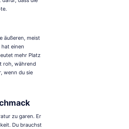
 dafür, dass die
te.
e äußeren, meist
 hat einen
eutet mehr Platz
st roh, während
r, wenn du sie
eschmack
atur zu garen. Er
keit. Du brauchst