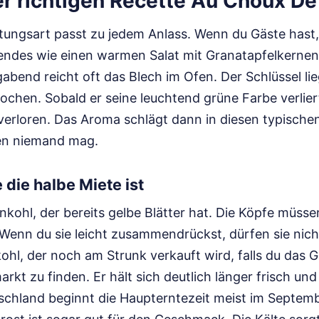
r richtigen Recette Au Choux De
tungsart passt zu jedem Anlass. Wenn du Gäste hast, w
ndes wie einen warmen Salat mit Granatapfelkernen.
abend reicht oft das Blech im Ofen. Der Schlüssel lie
ochen. Sobald er seine leuchtend grüne Farbe verlier
u verloren. Das Aroma schlägt dann in diesen typisc
en niemand mag.
die halbe Miete ist
kohl, der bereits gelbe Blätter hat. Die Köpfe müsse
 Wenn du sie leicht zusammendrückst, dürfen sie nic
hl, der noch am Strunk verkauft wird, falls du das G
kt zu finden. Er hält sich deutlich länger frisch un
tschland beginnt die Haupterntezeit meist im Septemb