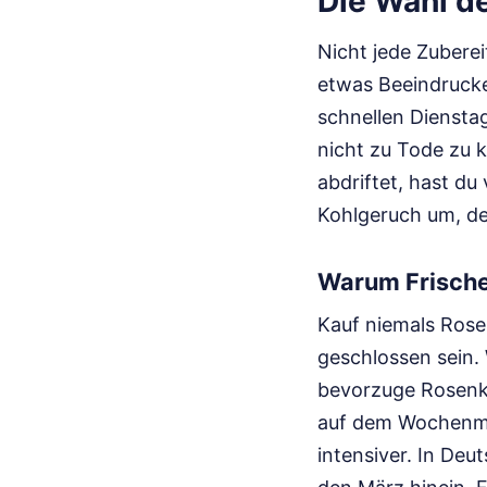
Die Wahl de
Nicht jede Zuberei
etwas Beeindrucke
schnellen Dienstag
nicht zu Tode zu k
abdriftet, hast d
Kohlgeruch um, d
Warum Frische 
Kauf niemals Rosen
geschlossen sein.
bevorzuge Rosenko
auf dem Wochenmar
intensiver. In Deu