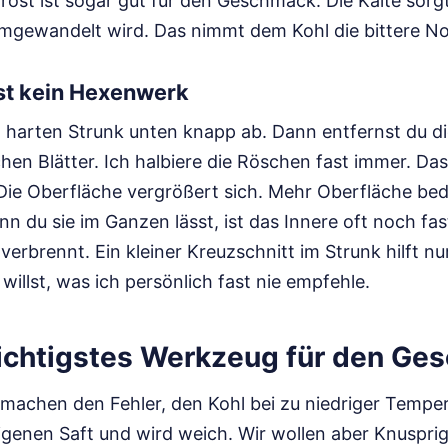
rost ist sogar gut für den Geschmack. Die Kälte sorgt
umgewandelt wird. Das nimmt dem Kohl die bittere No
st kein Hexenwerk
 harten Strunk unten knapp ab. Dann entfernst du di
en Blätter. Ich halbiere die Röschen fast immer. Das
Die Oberfläche vergrößert sich. Mehr Oberfläche bed
nn du sie im Ganzen lässt, ist das Innere oft noch fa
erbrennt. Ein kleiner Kreuzschnitt im Strunk hilft nu
illst, was ich persönlich fast nie empfehle.
wichtigstes Werkzeug für den G
 machen den Fehler, den Kohl bei zu niedriger Temper
igenen Saft und wird weich. Wir wollen aber Knusprig