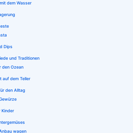
 mit dem Wasser
Lagerung
Reste
asta
nd Dips
iede und Traditionen
er den Ozean
t auf dem Teller
für den Alltag
r Gewürze
 Kinder
intergemüses
 Anbau wagen