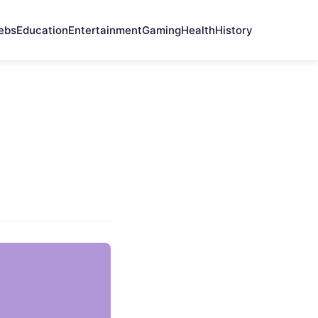
ebs
Education
Entertainment
Gaming
Health
History