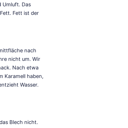
d Umluft. Das
tt. Fett ist der
hnittfläche nach
hre nicht um. Wir
mack. Nach etwa
m Karamell haben,
 entzieht Wasser.
das Blech nicht.