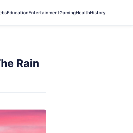
ebs
Education
Entertainment
Gaming
Health
History
he Rain