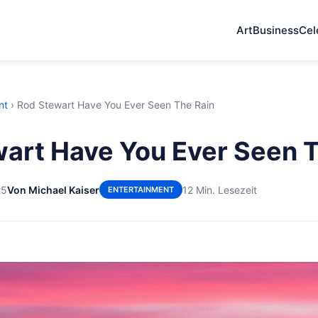
Art
Business
Cel
nt
›
Rod Stewart Have You Ever Seen The Rain
art Have You Ever Seen T
25
Von Michael Kaiser
12 Min. Lesezeit
ENTERTAINMENT