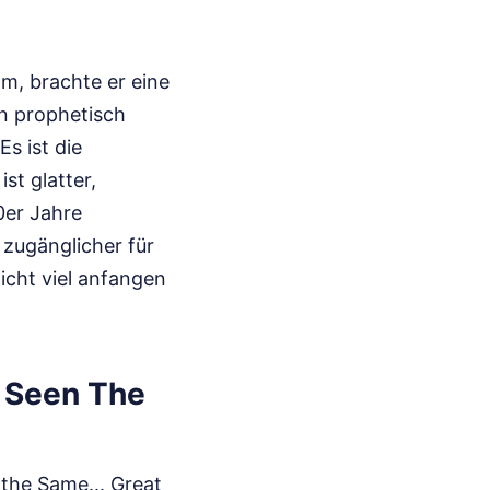
m, brachte er eine
n prophetisch
s ist die
st glatter,
0er Jahre
 zugänglicher für
icht viel anfangen
r Seen The
the Same... Great