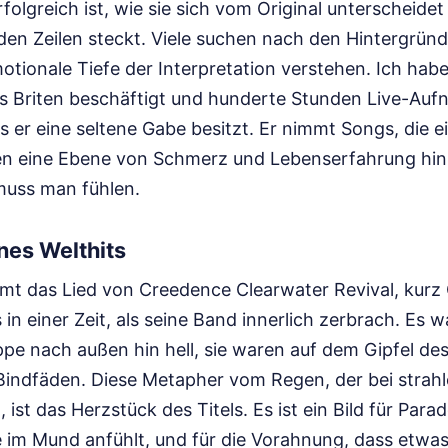
rfolgreich ist, wie sie sich vom Original unterscheide
den Zeilen steckt. Viele suchen nach den Hintergrü
otionale Tiefe der Interpretation verstehen. Ich habe
es Briten beschäftigt und hunderte Stunden Live-Auf
ass er eine seltene Gabe besitzt. Er nimmt Songs, die e
nen eine Ebene von Schmerz und Lebenserfahrung hin
muss man fühlen.
nes Welthits
mt das Lied von Creedence Clearwater Revival, kurz
 in einer Zeit, als seine Band innerlich zerbrach. Es 
ppe nach außen hin hell, sie waren auf dem Gipfel de
 Bindfäden. Diese Metapher vom Regen, der bei stra
 ist das Herzstück des Titels. Es ist ein Bild für Parad
e im Mund anfühlt, und für die Vorahnung, dass etwa