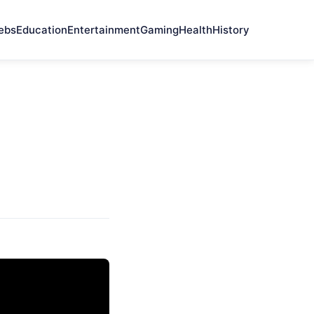
ebs
Education
Entertainment
Gaming
Health
History