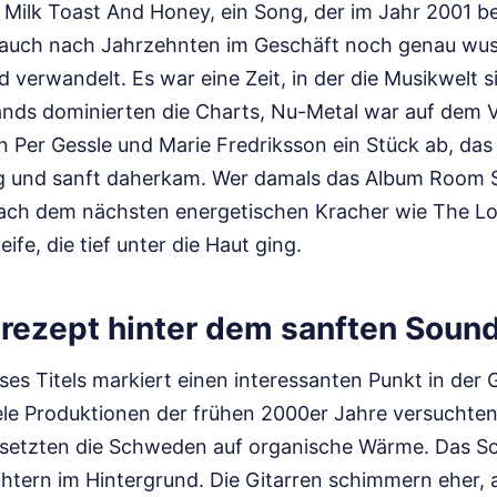
e Milk Toast And Honey, ein Song, der im Jahr 2001 b
auch nach Jahrzehnten im Geschäft noch genau wus
d verwandelt. Es war eine Zeit, in der die Musikwelt s
nds dominierten die Charts, Nu-Metal war auf dem 
en Per Gessle und Marie Fredriksson ein Stück ab, das
g und sanft daherkam. Wer damals das Album Room S
 nach dem nächsten energetischen Kracher wie The Lo
ife, die tief unter die Haut ging.
srezept hinter dem sanften Soun
ses Titels markiert einen interessanten Punkt in der 
le Produktionen der frühen 2000er Jahre versuchten, 
 setzten die Schweden auf organische Wärme. Das Sc
htern im Hintergrund. Die Gitarren schimmern eher, a