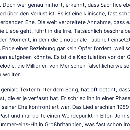
. Doch wer genau hinhört, erkennt, dass Sacrifice eb
ed über den Verlust ist. Es ist eine klinische, fast s
terbenden Ehe. Die weit verbreitete Annahme, dass e
ie Liebe geht, führt in die Irre. Tatsächlich beschreib
 den Moment, in dem die emotionale Taubheit einset
as Ende einer Beziehung gar kein Opfer fordert, weil 
an aufgeben könnte. Es ist die Kapitulation vor der Gl
elodie, die Millionen von Menschen fälschlicherweise 
 wollten.
 geniale Texter hinter dem Song, hat oft betont, dass
st, die er je verfasst hat. Er schrieb ihn in einer Phase
seiner Ehe konfrontiert war. Das Lied erschien 198
 Past und markierte einen Wendepunkt in Elton Johns 
ummer-eins-Hit in Großbritannien, was fast schon ir