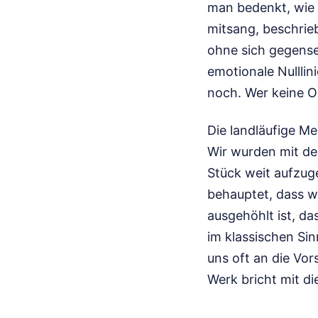
man bedenkt, wie d
mitsang, beschrie
ohne sich gegense
emotionale Nulllini
noch. Wer keine O
Die landläufige M
Wir wurden mit der
Stück weit aufzuge
behauptet, dass wa
ausgehöhlt ist, da
im klassischen Si
uns oft an die Vo
Werk bricht mit d