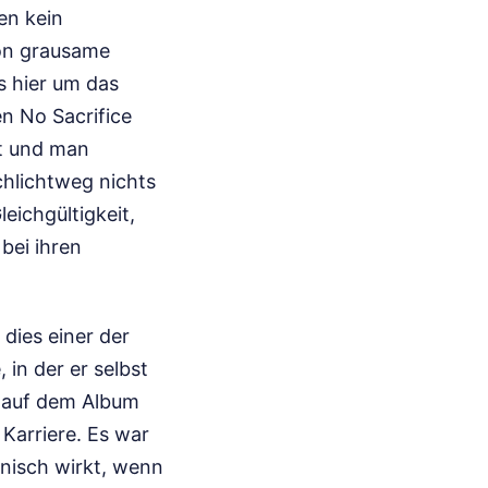
en kein
chon grausame
s hier um das
en No Sacrifice
zt und man
schlichtweg nichts
eichgültigkeit,
bei ihren
 dies einer der
, in der er selbst
9 auf dem Album
Karriere. Es war
onisch wirkt, wenn