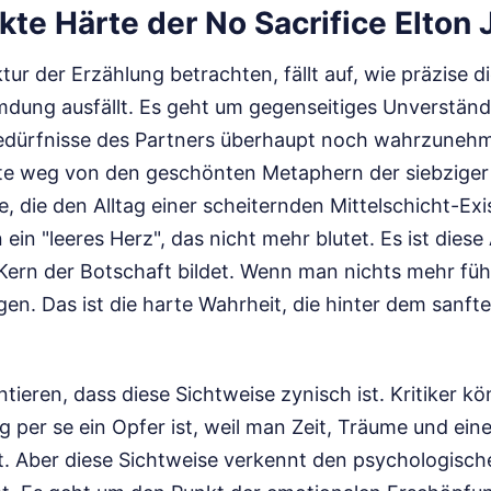
kte Härte der No Sacrifice Elton 
tur der Erzählung betrachten, fällt auf, wie präzise d
mdung ausfällt. Es geht um gegenseitiges Unverständ
Bedürfnisse des Partners überhaupt noch wahrzunehme
llte weg von den geschönten Metaphern der siebziger
, die den Alltag einer scheiternden Mittelschicht-Exi
 ein "leeres Herz", das nicht mehr blutet. Es ist die
ern der Botschaft bildet. Wenn man nichts mehr fühl
gen. Das ist die harte Wahrheit, die hinter dem sanf
ieren, dass diese Sichtweise zynisch ist. Kritiker k
g per se ein Opfer ist, weil man Zeit, Träume und ei
rt. Aber diese Sichtweise verkennt den psychologisc