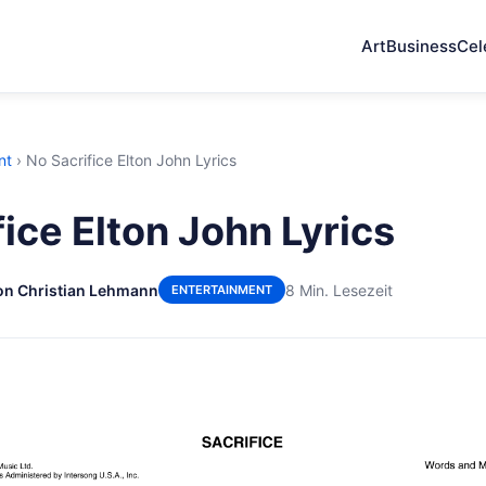
Art
Business
Cel
nt
›
No Sacrifice Elton John Lyrics
ice Elton John Lyrics
on Christian Lehmann
8 Min. Lesezeit
ENTERTAINMENT