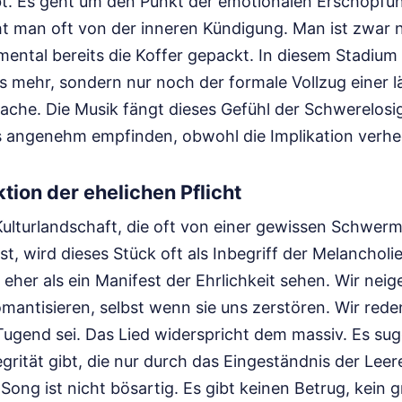
bt. Es geht um den Punkt der emotionalen Erschöpfun
ht man oft von der inneren Kündigung. Man ist zwar 
mental bereits die Koffer gepackt. In diesem Stadium
s mehr, sondern nur noch der formale Vollzug einer l
che. Die Musik fängt dieses Gefühl der Schwerelosigk
ls angenehm empfinden, obwohl die Implikation verhee
tion der ehelichen Pflicht
Kulturlandschaft, die oft von einer gewissen Schwe
ist, wird dieses Stück oft als Inbegriff der Melanch
 eher als ein Manifest der Ehrlichkeit sehen. Wir neig
antisieren, selbst wenn sie uns zerstören. Wir rede
ugend sei. Das Lied widerspricht dem massiv. Es sugg
grität gibt, die nur durch das Eingeständnis der Lee
Song ist nicht bösartig. Es gibt keinen Betrug, kein