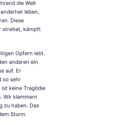
ährend die Welt
anderher leben,
ren. Diese
r streitet, kämpft
tigen Opfern lebt.
 den anderen ein
e auf. Er
d so sehr
 ist keine Tragödie
s. Wir klammern
ng zu haben. Das
 dem Sturm.