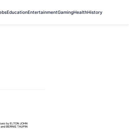
ebs
Education
Entertainment
Gaming
Health
History