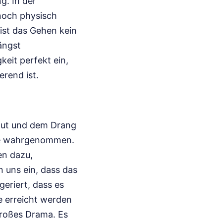
g. In der
noch physisch
 ist das Gehen kein
ängst
eit perfekt ein,
rend ist.
rmut und dem Drang
olie wahrgenommen.
en dazu,
n uns ein, dass das
eriert, dass es
re erreicht werden
 großes Drama. Es