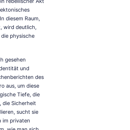
in rebellischer Akt
tektonisches
. In diesem Raum,
 wird deutlich,
t die physische
sch gesehen
Identität und
chenberichten des
ro aus, um diese
gische Tiefe, die
 die Sicherheit
ieren, sucht sie
h im privaten
m, wie man sich