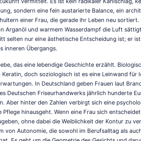
ukunft vermittelt. Es ist kein radikaler Kahlschlag, ke
ung, sondern eine fein austarierte Balance, ein archi
hultern einer Frau, die gerade ihr Leben neu sortiert
on Arganöl und warmem Wasserdampf die Luft sättigt,
tt selten nur eine ästhetische Entscheidung ist; er is
es inneren Übergangs.
ebe, das eine lebendige Geschichte erzählt. Biologi
 Keratin, doch soziologisch ist es eine Leinwand für 
 Erwartungen. In Deutschland geben Frauen laut Bran
es Deutschen Friseurhandwerks jährlich hunderte Eu
en. Aber hinter den Zahlen verbirgt sich eine psycholo
e Pflege hinausgeht. Wenn eine Frau sich entscheidet,
geben, ohne dabei die Weiblichkeit der Kontur zu verl
m von Autonomie, die sowohl im Berufsalltag als auc
at. Es geht um die Geometrie des Gesichts und daru