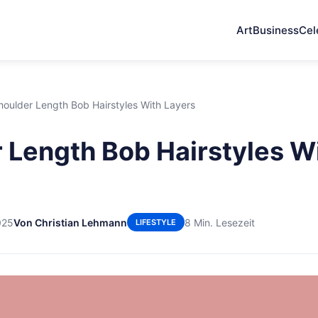
Art
Business
Cel
houlder Length Bob Hairstyles With Layers
 Length Bob Hairstyles W
025
Von Christian Lehmann
8 Min. Lesezeit
LIFESTYLE