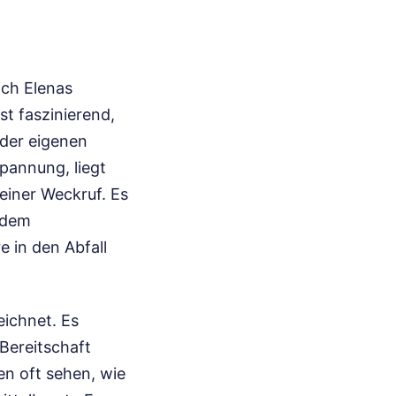
ich Elenas
st faszinierend,
der eigenen
spannung, liegt
leiner Weckruf. Es
t dem
e in den Abfall
eichnet. Es
Bereitschaft
men oft sehen, wie