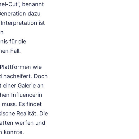
hel-Cut“, benannt
 Generation dazu
Interpretation ist
in
nis für die
en Fall.
 Plattformen wie
nd nacheifert. Doch
 einer Galerie an
chen Influencerin
 muss. Es findet
ische Realität. Die
chatten werfen und
n könnte.