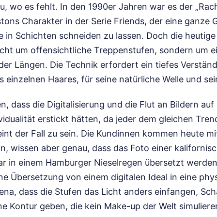
u, wo es fehlt. In den 1990er Jahren war es der „Rac
tons Charakter in der Serie Friends, der eine ganze
e in Schichten schneiden zu lassen. Doch die heutige 
nicht um offensichtliche Treppenstufen, sondern um e
der Längen. Die Technik erfordert ein tiefes Verständ
 einzelnen Haares, für seine natürliche Welle und sein
 dass die Digitalisierung und die Flut an Bildern auf
vidualität erstickt hätten, da jeder dem gleichen Tre
int der Fall zu sein. Die Kundinnen kommen heute mit
on, wissen aber genau, dass das Foto einer kalifornis
aar in einem Hamburger Nieselregen übersetzt werden
eine Übersetzung von einem digitalen Ideal in eine phys
Elena, dass die Stufen das Licht anders einfangen, S
ne Kontur geben, die kein Make-up der Welt simuliere