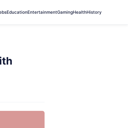
ebs
Education
Entertainment
Gaming
Health
History
ith