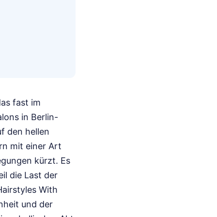
as fast im
ons in Berlin-
f den hellen
rn mit einer Art
egungen kürzt. Es
il die Last der
airstyles With
nheit und der