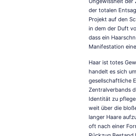
Ungewissheit der Z
der totalen Entsag
Projekt auf den Sc
in dem der Duft v
dass ein Haarschni
Manifestation ein
Haar ist totes Gew
handelt es sich um
gesellschaftliche
Zentralverbands d
Identität zu pfleg
weit über die bloß
langer Haare aufzu
oft nach einer For
Rückzug Bestand h