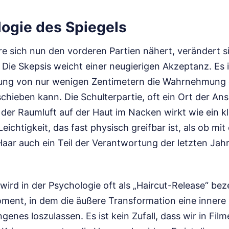
logie des Spiegels
e sich nun den vorderen Partien nähert, verändert s
Die Skepsis weicht einer neugierigen Akzeptanz. Es i
rung von nur wenigen Zentimetern die Wahrnehmung 
schieben kann. Die Schulterpartie, oft ein Ort der An
e der Raumluft auf der Haut im Nacken wirkt wie ein k
Leichtigkeit, das fast physisch greifbar ist, als ob mi
ar auch ein Teil der Verantwortung der letzten Jahr
rd in der Psychologie oft als „Haircut-Release“ bez
ment, in dem die äußere Transformation eine innere 
ngenes loszulassen. Es ist kein Zufall, dass wir in Fil