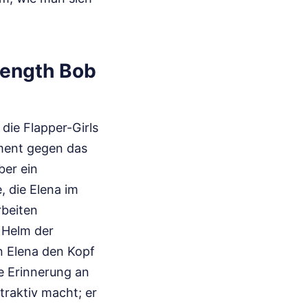
Length Bob
die Flapper-Girls
ement gegen das
ber ein
, die Elena im
rbeiten
e Helm der
n Elena den Kopf
ge Erinnerung an
ttraktiv macht; er