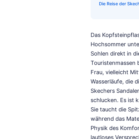
Die Reise der Ske
Das Kopfsteinpflas
Hochsommer unterw
Sohlen direkt in di
Touristenmassen b
Frau, vielleicht Mi
Wasserläufe, die d
Skechers Sandalen
schlucken. Es ist 
Sie taucht die Spit
während das Materi
Physik des Komfort
lautloses Verspre