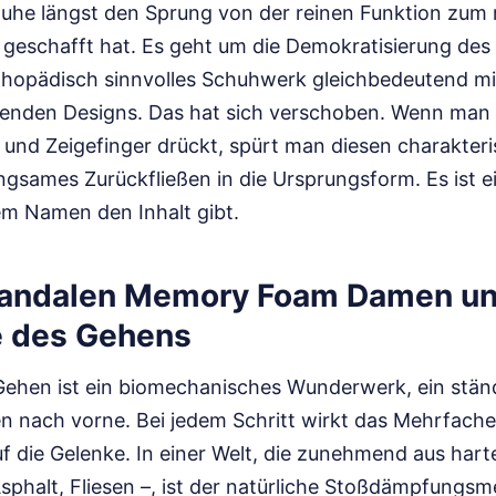
uhe längst den Sprung von der reinen Funktion zum
geschafft hat. Es geht um die Demokratisierung des
thopädisch sinnvolles Schuhwerk gleichbedeutend mit
renden Designs. Das hat sich verschoben. Wenn man 
nd Zeigefinger drückt, spürt man diesen charakteri
angsames Zurückfließen in die Ursprungsform. Es ist 
em Namen den Inhalt gibt.
Sandalen Memory Foam Damen un
e des Gehens
ehen ist ein biomechanisches Wunderwerk, ein stän
len nach vorne. Bei jedem Schritt wirkt das Mehrfach
f die Gelenke. In einer Welt, die zunehmend aus har
Asphalt, Fliesen –, ist der natürliche Stoßdämpfung