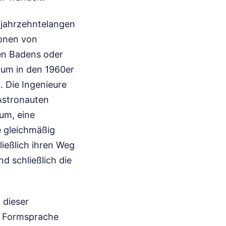
r jahrzehntelangen
ionen von
en Badens oder
aum in den 1960er
 Die Ingenieure
Astronauten
um, eine
e gleichmäßig
ließlich ihren Weg
nd schließlich die
 dieser
ie Formsprache