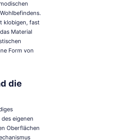
 modischen
 Wohlbefindens.
 klobigen, fast
das Material
stischen
eine Form von
d die
diges
e des eigenen
ten Oberflächen
smechanismus