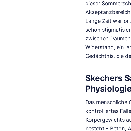
dieser Sommersch
Akzeptanzbereich 
Lange Zeit war or
schon stigmatisie
zwischen Daumen u
Widerstand, ein l
Gedächtnis, die d
Skechers 
Physiologi
Das menschliche G
kontrolliertes Fal
Körpergewichts au
besteht – Beton, 