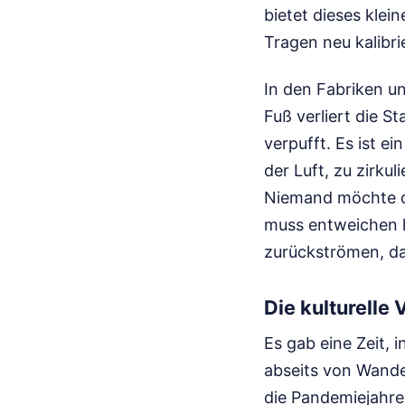
bietet dieses klei
Tragen neu kalibri
In den Fabriken un
Fuß verliert die S
verpufft. Es ist e
der Luft, zu zirku
Niemand möchte da
muss entweichen k
zurückströmen, da
Die kulturelle
Es gab eine Zeit,
abseits von Wande
die Pandemiejahre