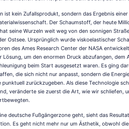
 ist kein Zufallsprodukt, sondern das Ergebnis eine
aterialwissenschaft. Der Schaumstoff, der heute Mill
 hat seine Wurzeln weit weg von den sonnigen Straß
r Ostsee. Ursprünglich wurde viskoelastischer Sch
oren des Ames Research Center der NASA entwickelt.
er Lösung, um den enormen Druck abzufangen, dem 
leunigung beim Start ausgesetzt waren. Es ging dar
ffen, die sich nicht nur anpasst, sondern die Energi
sie punktuell zurückzugeben. Als diese Technologie sch
fand, veränderte sie zuerst die Art, wie wir schliefen, u
ortbewegten.
ine deutsche Fußgängerzone geht, sieht das Resultat
tion. Es geht nicht mehr nur um Ästhetik, obwohl d