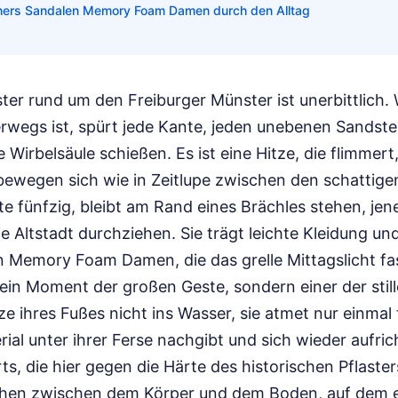
chers Sandalen Memory Foam Damen durch den Alltag
ter rund um den Freiburger Münster ist unerbittlich. 
egs ist, spürt jede Kante, jeden unebenen Sandste
e Wirbelsäule schießen. Es ist eine Hitze, die flimmert
ewegen sich wie in Zeitlupe zwischen den schattige
tte fünfzig, bleibt am Rand eines Brächles stehen, jen
ie Altstadt durchziehen. Sie trägt leichte Kleidung un
 Memory Foam Damen, die das grelle Mittagslicht f
kein Moment der großen Geste, sondern einer der still
ze ihres Fußes nicht ins Wasser, sie atmet nur einmal 
al unter ihrer Ferse nachgibt und sich wieder aufricht
s, die hier gegen die Härte des historischen Pflasters
chen zwischen dem Körper und dem Boden, auf dem e