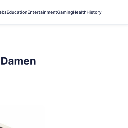
ebs
Education
Entertainment
Gaming
Health
History
m Damen