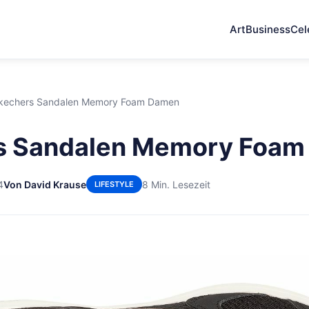
Art
Business
Cel
kechers Sandalen Memory Foam Damen
s Sandalen Memory Foa
4
Von David Krause
8 Min. Lesezeit
LIFESTYLE