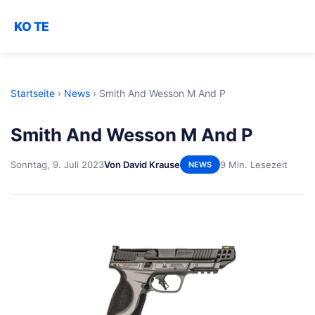
KO TE
Startseite
›
News
›
Smith And Wesson M And P
Smith And Wesson M And P
Sonntag, 9. Juli 2023
Von David Krause
9 Min. Lesezeit
NEWS