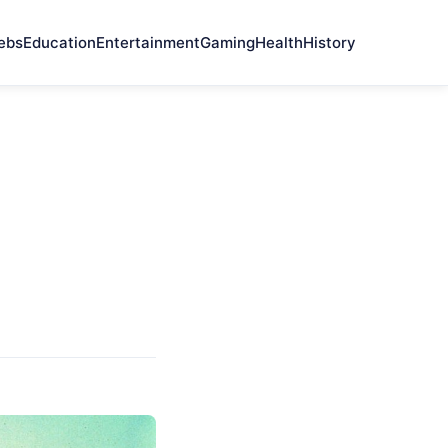
ebs
Education
Entertainment
Gaming
Health
History