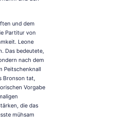
aften und dem
ie Partitur von
amkeit. Leone
n. Das bedeutete,
 sondern nach dem
 Peitschenknall
s Bronson tat,
atorischen Vorgabe
maligen
tärken, die das
 musste mühsam