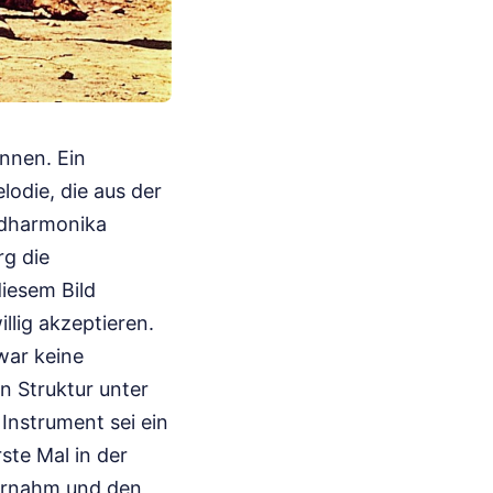
nnen. Ein
odie, die aus der
ndharmonika
rg die
diesem Bild
llig akzeptieren.
war keine
n Struktur unter
 Instrument sei ein
ste Mal in der
bernahm und den