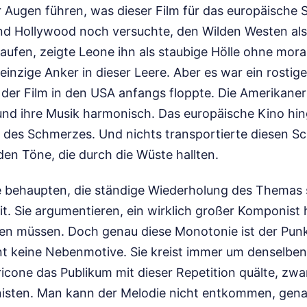
 Augen führen, was dieser Film für das europäische 
d Hollywood noch versuchte, den Wilden Westen als
rkaufen, zeigte Leone ihn als staubige Hölle ohne mo
einzige Anker in dieser Leere. Aber es war ein rostige
der Film in den USA anfangs floppte. Die Amerikaner 
und ihre Musik harmonisch. Das europäische Kino hi
 des Schmerzes. Und nichts transportierte diesen Sc
nden Töne, die durch die Wüste hallten.
die behaupten, die ständige Wiederholung des Themas 
eit. Sie argumentieren, ein wirklich großer Komponist
ten müssen. Doch genau diese Monotonie ist der Punk
t keine Nebenmotive. Sie kreist immer um denselbe
cone das Publikum mit dieser Repetition quälte, zwa
isten. Man kann der Melodie nicht entkommen, gena