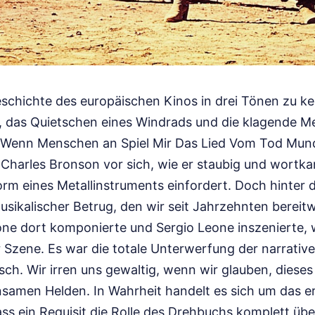
eschichte des europäischen Kinos in drei Tönen zu ke
 das Quietschen eines Windrads und die klagende Mel
t. Wenn Menschen an Spiel Mir Das Lied Vom Tod Mu
Charles Bronson vor sich, wie er staubig und wortka
orm eines Metallinstruments einfordert. Doch hinter 
musikalischer Betrug, den wir seit Jahrzehnten bereitwi
ne dort komponierte und Sergio Leone inszenierte, 
 Szene. Es war die totale Unterwerfung der narrative
sch. Wir irren uns gewaltig, wenn wir glauben, dieses
nsamen Helden. In Wahrheit handelt es sich um das er
ass ein Requisit die Rolle des Drehbuchs komplett ü