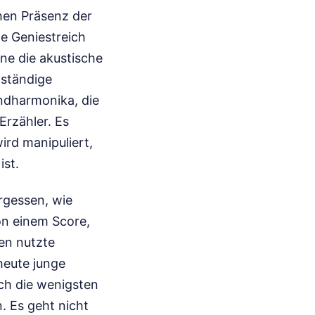
chen Präsenz der
he Geniestreich
ne die akustische
 ständige
ndharmonika, die
Erzähler. Es
ird manipuliert,
ist.
rgessen, wie
on einem Score,
gen nutzte
heute junge
och die wenigsten
. Es geht nicht