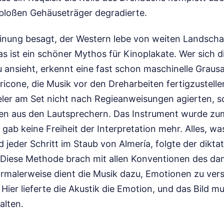
bloßen Gehäuseträger degradierte.
einung besagt, der Western lebe von weiten Landsch
Das ist ein schöner Mythos für Kinoplakate. Wer sich d
 ansieht, erkennt eine fast schon maschinelle Graus
icone, die Musik vor den Dreharbeiten fertigzustelle
eler am Set nicht nach Regieanweisungen agierten,
n aus den Lautsprechern. Das Instrument wurde zum
 gab keine Freiheit der Interpretation mehr. Alles, wa
d jeder Schritt im Staub von Almería, folgte der dikt
. Diese Methode brach mit allen Konventionen des da
malerweise dient die Musik dazu, Emotionen zu vers
rt. Hier lieferte die Akustik die Emotion, und das Bild
alten.