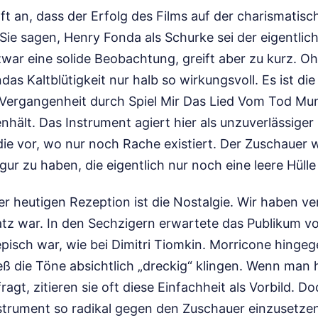
ft an, dass der Erfolg des Films auf der charismatis
 Sie sagen, Henry Fonda als Schurke sei der eigentlic
war eine solide Beobachtung, greift aber zu kurz. Oh
s Kaltblütigkeit nur halb so wirkungsvoll. Es ist die
 Vergangenheit durch Spiel Mir Das Lied Vom Tod Mu
ält. Das Instrument agiert hier als unzuverlässiger 
ie vor, wo nur noch Rache existiert. Der Zuschauer w
igur zu haben, die eigentlich nur noch eine leere Hülle 
r heutigen Rezeption ist die Nostalgie. Wir haben ve
satz war. In den Sechzigern erwartete das Publikum v
pisch war, wie bei Dimitri Tiomkin. Morricone hinge
eß die Töne absichtlich „dreckig“ klingen. Wenn man 
agt, zitieren sie oft diese Einfachheit als Vorbild. D
nstrument so radikal gegen den Zuschauer einzusetzen