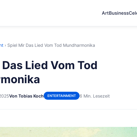
Art
Business
Cel
nt
›
Spiel Mir Das Lied Vom Tod Mundharmonika
r Das Lied Vom Tod
monika
 2025
Von Tobias Koch
6 Min. Lesezeit
ENTERTAINMENT