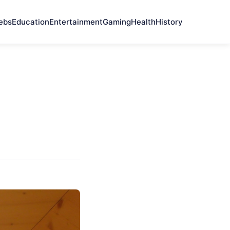
ebs
Education
Entertainment
Gaming
Health
History