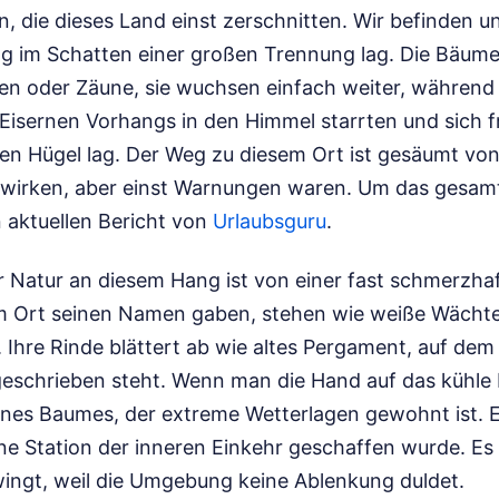
, die dieses Land einst zerschnitten. Wir befinden un
ng im Schatten einer großen Trennung lag. Die Bäume
en oder Zäune, sie wuchsen einfach weiter, während
 Eisernen Vorhangs in den Himmel starrten und sich 
en Hügel lag. Der Weg zu diesem Ort ist gesäumt vo
ch wirken, aber einst Warnungen waren.
Um das gesamt
 aktuellen Bericht von
Urlaubsguru
.
er Natur an diesem Hang ist von einer fast schmerzha
em Ort seinen Namen gaben, stehen wie weiße Wächt
 Ihre Rinde blättert ab wie altes Pergament, auf dem
geschrieben steht. Wenn man die Hand auf das kühle H
eines Baumes, der extreme Wetterlagen gewohnt ist. Es 
ne Station der inneren Einkehr geschaffen wurde. Es 
ingt, weil die Umgebung keine Ablenkung duldet.