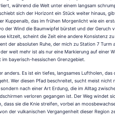
liert, während die Welt unter einem langsam schrump
chiebt sich der Horizont ein Stück weiter hinaus, gibt
er Kuppenalb, das im frühen Morgenlicht wie ein ers
 wo der Wind die Baumwipfel bürstet und der Geruch 
se kitzelt, scheint die Zeit eine andere Konsistenz z
nt der absoluten Ruhe, der mich zu Station 7 Turm a
 der weit mehr ist als nur eine Markierung auf einer
t im bayerisch-hessischen Grenzgebiet.
r anders. Es ist ein tiefes, langsames Luftholen, da
eht. Wer diesen Pfad beschreitet, sucht meist nicht 
 sondern nach einer Art Erdung, die im Alltag zwisc
ldschirmen verloren gegangen ist. Der Weg windet si
n, dass sie die Knie streifen, vorbei an moosbewachs
e von der vulkanischen Vergangenheit dieser Region z