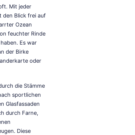
ft. Mit jeder
 den Blick frei auf
tarrter Ozean
von feuchter Rinde
u haben. Es war
n der Birke
 Wanderkarte oder
s durch die Stämme
nach sportlichen
hen Glasfassaden
ch durch Farne,
enen
eugen. Diese