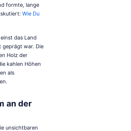
nd formte, lange
iskutiert:
Wie Du
 einst das Land
t geprägt war. Die
en Holz der
die kahlen Höhen
en als
en.
m an der
die unsichtbaren