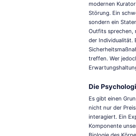
modernen Kuratore
Störung. Ein schwe
sondern ein State
Outfits sprechen,
der Individualität.
Sicherheitsmaßnah
treffen. Wer jedoc
Erwartungshaltung 
Die Psychologi
Es gibt einen Grun
nicht nur der Prei
interagiert. Ein E
Komponente unsere
Biologie des Körpe