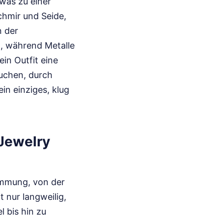
was zu einer
chmir und Seide,
n der
t, während Metalle
ein Outfit eine
uchen, durch
in einziges, klug
 Jewelry
immung, von der
 nur langweilig,
l bis hin zu