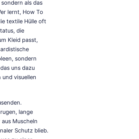
 sondern als das
Wer lernt, How To
e textile Hülle oft
tatus, die
um Kleid passt,
ardistische
pleen, sondern
 das uns dazu
 und visuellen
usenden.
rugen, lange
r aus Muscheln
aler Schutz blieb.