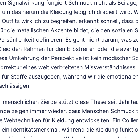
en Signalwirkung fungiert Schmuck nicht als Beilage,
, um das herum die Kleidung lediglich drapiert wird. 
Outfits wirklich zu begreifen, erkennt schnell, dass di
ür die metallischen Akzente bildet, die den sozialen S
Persönlichkeit definieren. Es geht nicht darum, was z
leid den Rahmen für den Erbstreifen oder die avantg
iese Umkehrung der Perspektive ist kein modischer S
orrektur eines weit verbreiteten Missverständnisses,
für Stoffe auszugeben, während wir die emotionalen
chlässigen.
r menschlichen Zierde stützt diese These seit Jahrta
unde zeigen immer wieder, dass Menschen Schmuck t
e Webtechniken für Kleidung entwickelten. Ein Collie
ein Identitätsmerkmal, während die Kleidung funktion