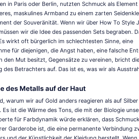
n in Paris oder Berlin, nutzten Schmuck als Elemen
res, maskulines Armband zu einem zarten Seidenkleid
ment der Souveränität. Wenn wir über How To Style 
 müssen wir die Idee des passenden Sets begraben. Da
 Es wirkt oft bürgerlich im schlechtesten Sinne, eine
me für diejenigen, die Angst haben, eine falsche En
h den Mut besitzt, Gegensätze zu vereinen, bricht di
des Betrachters auf. Das ist es, was wir als Ausstr
e des Metalls auf der Haut
d, warum wir auf Gold anders reagieren als auf Silber o
s. Es ist die Wärme des Tons, die mit der Biologie uns
xperte für Farbdynamik würde erklären, dass Schmuck
r Garderobe ist, die eine permanente Verbindung z
rs und der Künstlichkeit der Kleidung herstellt. Wenn 