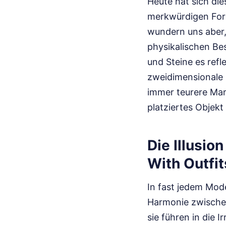
Heute hat sich di
merkwürdigen Form
wundern uns aber, 
physikalischen Bes
und Steine es refl
zweidimensionale 
immer teurere Mark
platziertes Objekt
Die Illusio
With Outfit
In fast jedem Mod
Harmonie zwischen
sie führen in die 