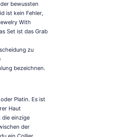
t der bewussten
 ist kein Fehler,
Jewelry With
s Set ist das Grab
tscheidung zu
e
ahlung bezeichnen.
der Platin. Es ist
erer Haut
 die einzige
wischen der
du ein Collier