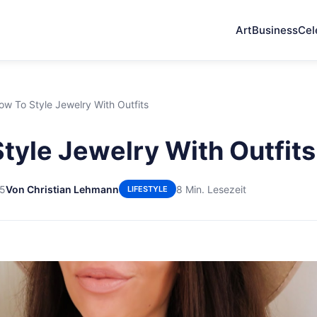
Art
Business
Cel
ow To Style Jewelry With Outfits
tyle Jewelry With Outfits
25
Von Christian Lehmann
8 Min. Lesezeit
LIFESTYLE