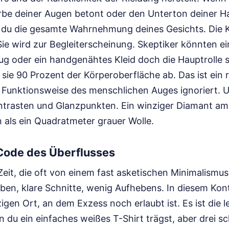
arbe deiner Augen betont oder den Unterton deiner 
 du die gesamte Wahrnehmung deines Gesichts. Die Kl
Sie wird zur Begleiterscheinung. Skeptiker könnten e
g oder ein handgenähtes Kleid doch die Hauptrolle s
 sie 90 Prozent der Körperoberfläche ab. Das ist ein r
 Funktionsweise des menschlichen Auges ignoriert. U
ontrasten und Glanzpunkten. Ein winziger Diamant a
on als ein Quadratmeter grauer Wolle.
 Code des Überflusses
 Zeit, die oft von einem fast asketischen Minimalismu
rben, klare Schnitte, wenig Aufhebens. In diesem Kon
en Ort, an dem Exzess noch erlaubt ist. Es ist die l
 du ein einfaches weißes T-Shirt trägst, aber drei s