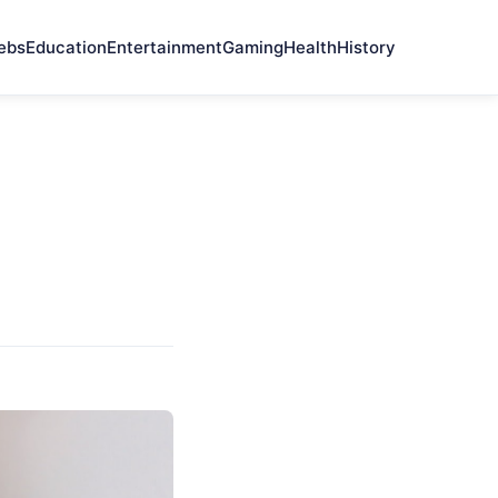
ebs
Education
Entertainment
Gaming
Health
History