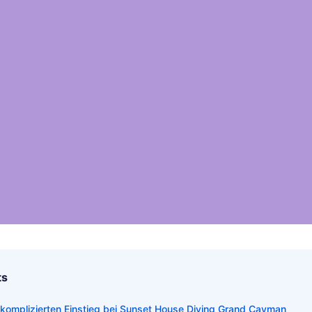
ts
omplizierten Einstieg bei Sunset House Diving Grand Cayman