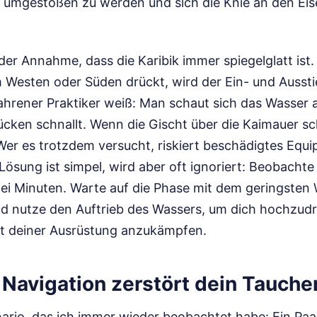
e umgestoßen zu werden und sich die Knie an den Eis
n der Annahme, dass die Karibik immer spiegelglatt is
 Westen oder Süden drückt, wird der Ein- und Aussti
fahrener Praktiker weiß: Man schaut sich das Wasser 
ücken schnallt. Wenn die Gischt über die Kaimauer sc
 Wer es trotzdem versucht, riskiert beschädigtes Equ
Lösung ist simpel, wird aber oft ignoriert: Beobachte
ei Minuten. Warte auf die Phase mit dem geringsten
und nutze den Auftrieb des Wassers, um dich hochzudr
t deiner Ausrüstung anzukämpfen.
 Navigation zerstört dein Tauche
ario, das ich immer wieder beobachtet habe: Ein Paar