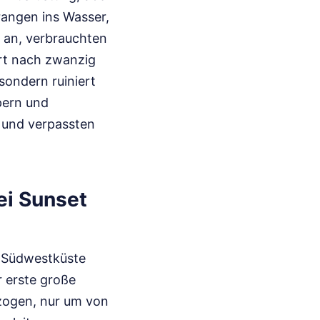
angen ins Wasser,
 an, verbrauchten
ert nach zwanzig
sondern ruiniert
pern und
g und verpassten
ei Sunset
r Südwestküste
r erste große
nzogen, nur um von