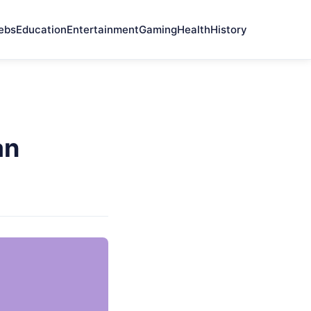
ebs
Education
Entertainment
Gaming
Health
History
an