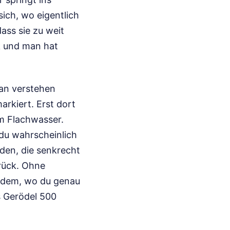
ich, wo eigentlich
dass sie zu weit
k und man hat
man verstehen
arkiert. Erst dort
im Flachwasser.
t du wahrscheinlich
oden, die senkrecht
urück. Ohne
chdem, wo du genau
s Gerödel 500