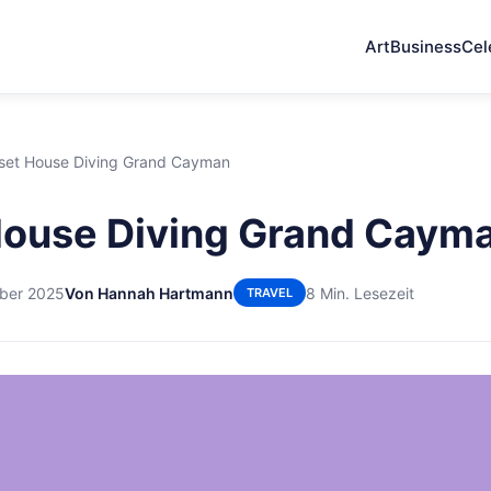
Art
Business
Cel
set House Diving Grand Cayman
House Diving Grand Caym
ber 2025
Von Hannah Hartmann
8 Min. Lesezeit
TRAVEL