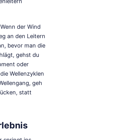
enleitern
t. Wenn der Wind
eg an den Leitern
an, bevor man die
hlägt, gehst du
ipment oder
 die Wellenzyklen
 Wellengang, geh
ücken, statt
rlebnis
 springt ins