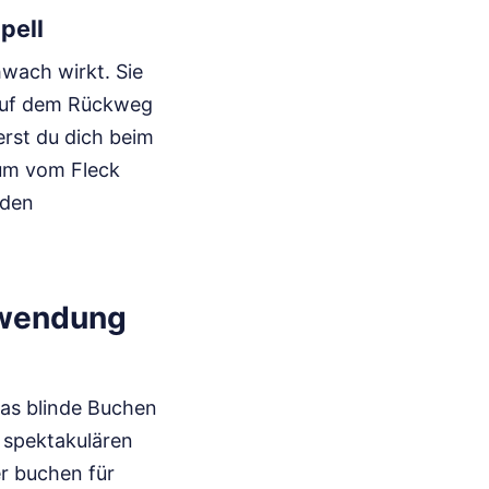
pell
wach wirkt. Sie
u auf dem Rückweg
rst du dich beim
aum vom Fleck
 den
hwendung
das blinde Buchen
u spektakulären
r buchen für