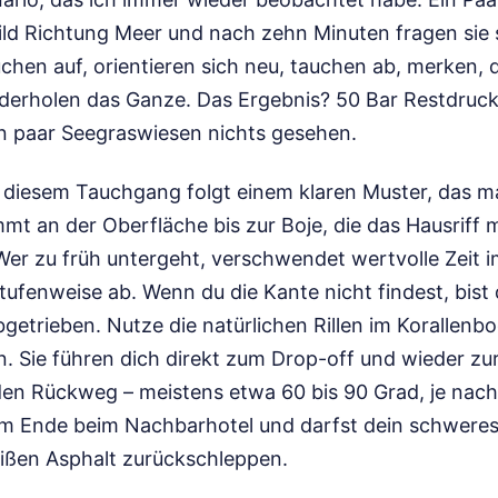
ild Richtung Meer und nach zehn Minuten fragen sie s
auchen auf, orientieren sich neu, tauchen ab, merken, 
iederholen das Ganze. Das Ergebnis? 50 Bar Restdruc
n paar Seegraswiesen nichts gesehen.
i diesem Tauchgang folgt einem klaren Muster, das 
 an der Oberfläche bis zur Boje, die das Hausriff m
Wer zu früh untergeht, verschwendet wertvolle Zeit 
r stufenweise ab. Wenn du die Kante nicht findest, bis
bgetrieben. Nutze die natürlichen Rillen im Korallenb
n. Sie führen dich direkt zum Drop-off und wieder z
en Rückweg – meistens etwa 60 bis 90 Grad, je na
 am Ende beim Nachbarhotel und darfst dein schwere
ißen Asphalt zurückschleppen.