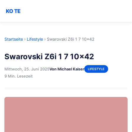
KO TE
Startseite
›
Lifestyle
›
Swarovski Z6i 1 7 10x42
Swarovski Z6i 1 7 10x42
Mittwoch, 25. Juni 2025
Von Michael Kaiser
LIFESTYLE
9 Min. Lesezeit