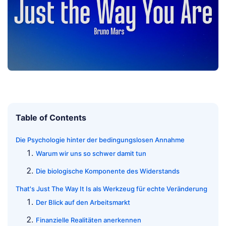
Table of Contents
Die Psychologie hinter der bedingungslosen Annahme
Warum wir uns so schwer damit tun
Die biologische Komponente des Widerstands
That's Just The Way It Is als Werkzeug für echte Veränderung
Der Blick auf den Arbeitsmarkt
Finanzielle Realitäten anerkennen