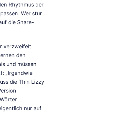
 den Rhythmus der
upassen. Wer stur
 auf die Snare-
r verzweifelt
 lernen den
nis und müssen
t: „Irgendwie
uss die Thin Lizzy
Version
 Wörter
eigentlich nur auf