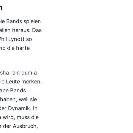
n
ele Bands spielen
eilen heraus. Das
Phil Lynott so
nd die harte
sha rain dum a
Die Leute merken,
habe Bands
haben, weil sie
der Dynamik. In
n wird, muss die
nn der Ausbruch,