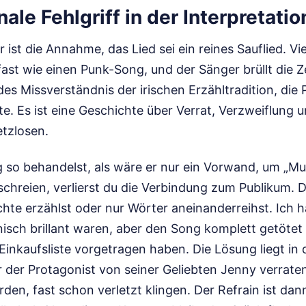
ale Fehlgriff in der Interpretatio
r ist die Annahme, das Lied sei ein reines Sauflied. Vi
, fast wie einen Punk-Song, und der Sänger brüllt die Z
des Missverständnis der irischen Erzähltradition, die 
e. Es ist eine Geschichte über Verrat, Verzweiflung u
etzlosen.
so behandelst, als wäre er nur ein Vorwand, um „Mu
chreien, verlierst du die Verbindung zum Publikum. 
chte erzählst oder nur Wörter aneinanderreihst. Ich 
isch brillant waren, aber den Song komplett getötet 
Einkaufsliste vorgetragen haben. Die Lösung liegt in 
r der Protagonist von seiner Geliebten Jenny verrate
den, fast schon verletzt klingen. Der Refrain ist da