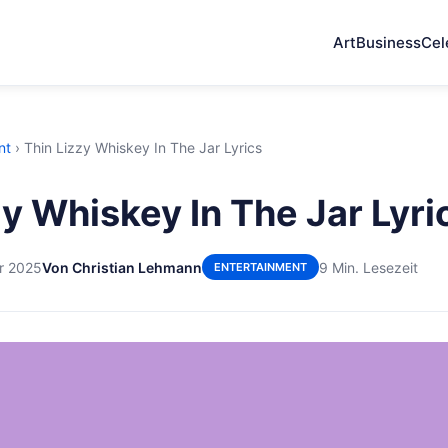
Art
Business
Cel
nt
›
Thin Lizzy Whiskey In The Jar Lyrics
zy Whiskey In The Jar Lyri
r 2025
Von Christian Lehmann
9 Min. Lesezeit
ENTERTAINMENT