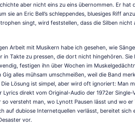
schichte aber nicht eins zu eins übernommen. Er hat
m sie an Eric Bell’s schleppendes, bluesiges Riff anz
Strophen singt, wird feststellen, dass die Silben nicht
gen Arbeit mit Musikern habe ich gesehen, wie Sänge
 in Takte zu pressen, die dort nicht hingehören. Sie
wendig, festigen ihn über Wochen im Muskelgedächt
 Gig alles mühsam umschmeißen, weil die Band merk
 Die Lösung ist simpel, aber wird oft ignoriert: Man m
 Lyrics direkt vom Original-Audio der 1972er Single-
ur so versteht man, wo Lynott Pausen lässt und wo er
ch auf dubiose Internetquellen verlässt, bereitet sich 
Desaster vor.