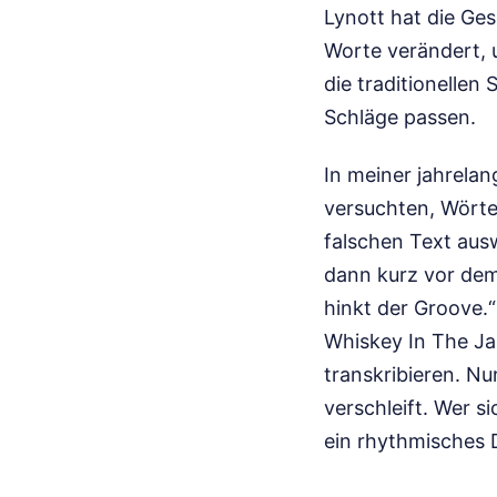
Lynott hat die Ge
Worte verändert, u
die traditionellen 
Schläge passen.
In meiner jahrelan
versuchten, Wörter
falschen Text aus
dann kurz vor dem
hinkt der Groove.“
Whiskey In The Jar
transkribieren. N
verschleift. Wer si
ein rhythmisches 