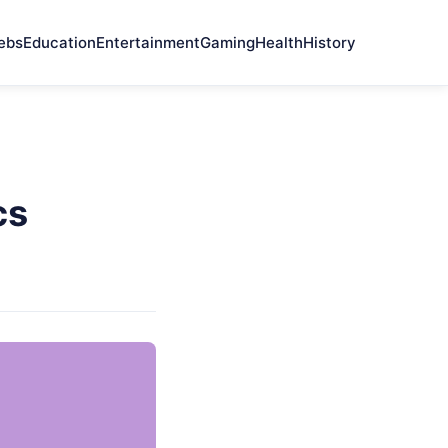
ebs
Education
Entertainment
Gaming
Health
History
cs