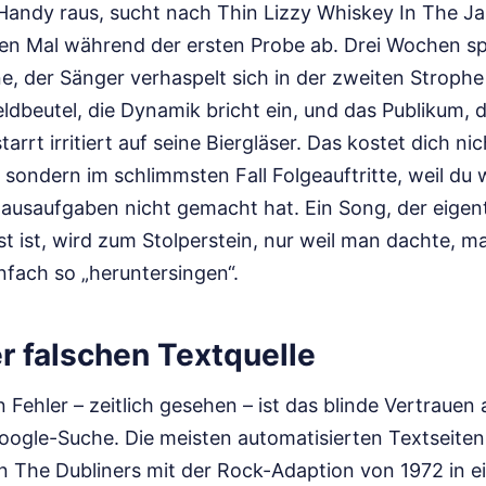
Handy raus, sucht nach Thin Lizzy Whiskey In The Jar 
en Mal während der ersten Probe ab. Drei Wochen spä
e, der Sänger verhaspelt sich in der zweiten Stroph
ldbeutel, die Dynamik bricht ein, und das Publikum, d
tarrt irritiert auf seine Biergläser. Das kostet dich nic
sondern im schlimmsten Fall Folgeauftritte, weil du 
Hausaufgaben nicht gemacht hat. Ein Song, der eigent
ist ist, wird zum Stolperstein, nur weil man dachte, 
infach so „heruntersingen“.
er falschen Textquelle
 Fehler – zeitlich gesehen – ist das blinde Vertrauen 
Google-Suche. Die meisten automatisierten Textseiten
n The Dubliners mit der Rock-Adaption von 1972 in ei