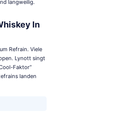
nd langweilig.
Whiskey In
um Refrain. Viele
open. Lynott singt
Cool-Faktor“
Refrains landen