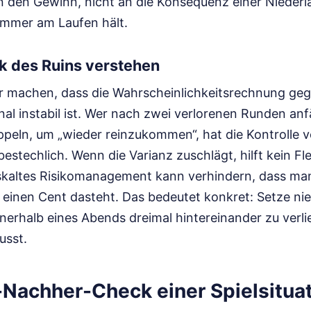
 den Gewinn, nicht an die Konsequenz einer Niederlag
zimmer am Laufen hält.
k des Ruins verstehen
r machen, dass die Wahrscheinlichkeitsrechnung gege
l instabil ist. Wer nach zwei verlorenen Runden anf
peln, um „wieder reinzukommen“, hat die Kontrolle v
estechlich. Wenn die Varianz zuschlägt, hilft kein Fl
iskaltes Risikomanagement kann verhindern, dass ma
einen Cent dasteht. Das bedeutet konkret: Setze nie
innerhalb eines Abends dreimal hintereinander zu verl
usst.
-Nachher-Check einer Spielsitua