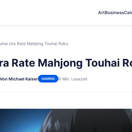
Art
Business
Cel
uhai Ura Rate Mahjong Touhai Roku
ra Rate Mahjong Touhai R
Von Michael Kaiser
8 Min. Lesezeit
GAMING