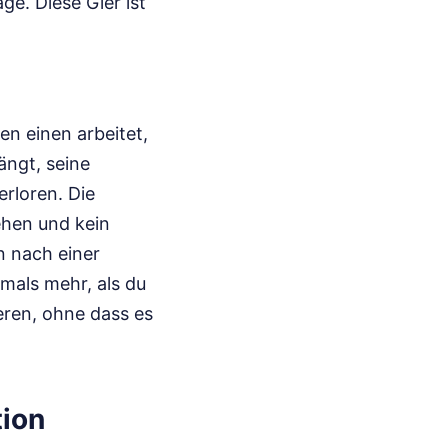
e. Diese Gier ist
n einen arbeitet,
ängt, seine
erloren. Die
ehen und kein
n nach einer
mals mehr, als du
ieren, ohne dass es
tion