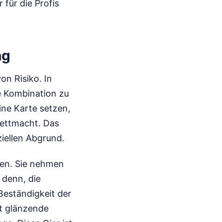
 für die Profis
ng
on Risiko. In
e Kombination zu
eine Karte setzen,
wettmacht. Das
ziellen Abgrund.
rgen. Sie nehmen
 denn, die
Beständigkeit der
mt glänzende