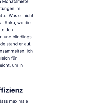
te Monatsmiete
eitungen im
tte. Was er nicht
ai Roku, wo die
hte den
r, und blindlings
de stand er auf,
insammelten. Ich
leich für
eicht, um in
ffizienz
 dass maximale