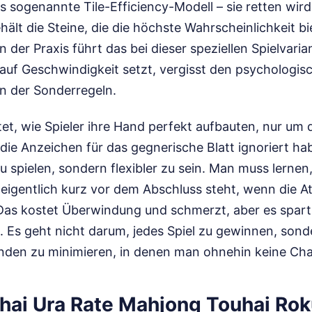
as sogenannte Tile-Efficiency-Modell – sie retten wird.
hält die Steine, die die höchste Wahrscheinlichkeit bi
n der Praxis führt das bei dieser speziellen Spielvarian
 auf Geschwindigkeit setzt, vergisst den psychologis
en der Sonderregeln.
t, wie Spieler ihre Hand perfekt aufbauten, nur um d
e die Anzeichen für das gegnerische Blatt ignoriert ha
u spielen, sondern flexibler zu sein. Man muss lernen
eigentlich kurz vor dem Abschluss steht, wenn die 
Das kostet Überwindung und schmerzt, aber es spart 
 Es geht nicht darum, jedes Spiel zu gewinnen, sond
unden zu minimieren, in denen man ohnehin keine Cha
ai Ura Rate Mahjong Touhai Rok