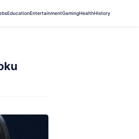
ebs
Education
Entertainment
Gaming
Health
History
oku