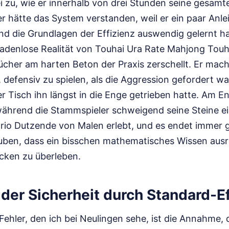
 zu, wie er innerhalb von drei Stunden seine gesam
 er hätte das System verstanden, weil er ein paar Anl
nd die Grundlagen der Effizienz auswendig gelernt ha
gnadenlose Realität von Touhai Ura Rate Mahjong Touh
ücher am harten Beton der Praxis zerschellt. Er mac
, defensiv zu spielen, als die Aggression gefordert wa
er Tisch ihn längst in die Enge getrieben hatte. Am En
, während die Stammspieler schweigend seine Steine e
rio Dutzende von Malen erlebt, und es endet immer g
auben, dass ein bisschen mathematisches Wissen ausr
cken zu überleben.
n der Sicherheit durch Standard-E
Fehler, den ich bei Neulingen sehe, ist die Annahme,