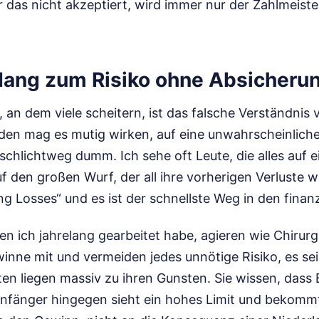
r das nicht akzeptiert, wird immer nur der Zahlmeister
 Hang zum Risiko ohne Absicheru
, an dem viele scheitern, ist das falsche Verständnis v
den mag es mutig wirken, auf eine unwahrscheinlich
s schlichtweg dumm. Ich sehe oft Leute, die alles auf 
f den großen Wurf, der all ihre vorherigen Verluste 
 Losses“ und es ist der schnellste Weg in den finan
nen ich jahrelang gearbeitet habe, agieren wie Chiru
winne mit und vermeiden jedes unnötige Risiko, es sei
en liegen massiv zu ihren Gunsten. Sie wissen, dass 
n Anfänger hingegen sieht ein hohes Limit und bekom