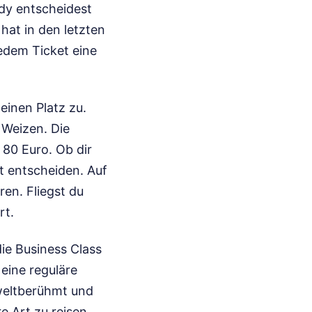
dy entscheidest
hat in den letzten
jedem Ticket eine
einen Platz zu.
m Weizen. Die
 80 Euro. Ob dir
st entscheiden. Auf
en. Fliegst du
rt.
ie Business Class
eine reguläre
 weltberühmt und
e Art zu reisen,