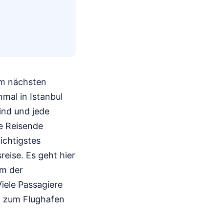
um nächsten
mal in Istanbul
ind und jede
re Reisende
ichtigstes
eise. Es geht hier
em der
Viele Passagiere
rt zum Flughafen