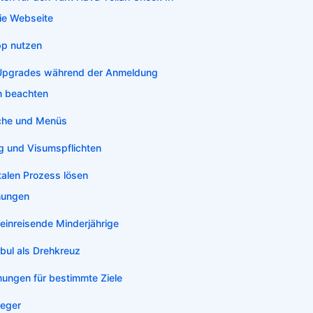
die Webseite
pp nutzen
 Upgrades während der Anmeldung
n beachten
he und Menüs
 und Visumspflichten
talen Prozess lösen
hungen
leinreisende Minderjährige
bul als Drehkreuz
ungen für bestimmte Ziele
ieger