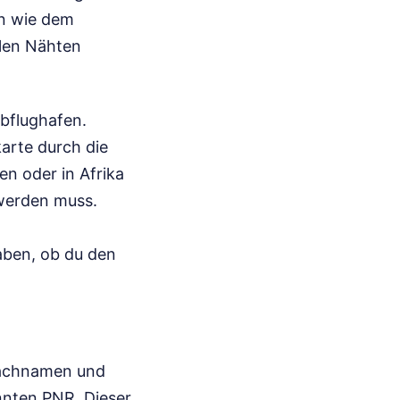
en wie dem
llen Nähten
Abflughafen.
arte durch die
n oder in Afrika
werden muss.
haben, ob du den
Nachnamen und
nten PNR. Dieser