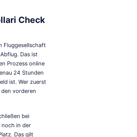
llari Check
n Fluggesellschaft
Abflug. Das ist
en Prozess online
 genau 24 Stunden
ld ist. Wer zuerst
n den vorderen
.
chließen bei
 noch in der
latz. Das gilt