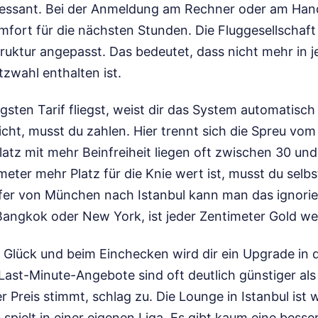
eressant. Bei der Anmeldung am Rechner oder am Han
fort für die nächsten Stunden. Die Fluggesellschaft 
truktur angepasst. Das bedeutet, dass nicht mehr in 
tzwahl enthalten ist.
sten Tarif fliegst, weist dir das System automatisch 
 nicht, musst du zahlen. Hier trennt sich die Spreu vo
latz mit mehr Beinfreiheit liegen oft zwischen 30 und
meter mehr Platz für die Knie wert ist, musst du selb
er von München nach Istanbul kann man das ignorier
Bangkok oder New York, ist jeder Zentimeter Gold we
Glück und beim Einchecken wird dir ein Upgrade in d
ast-Minute-Angebote sind oft deutlich günstiger als 
 Preis stimmt, schlag zu. Die Lounge in Istanbul ist
spielt in einer eigenen Liga. Es gibt kaum eine besser