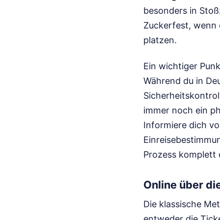
besonders in Stoß
Zuckerfest, wenn d
platzen.
Ein wichtiger Pun
Während du in Deu
Sicherheitskontro
immer noch ein p
Informiere dich vo
Einreisebestimmung
Prozess komplett d
Online über di
Die klassische Me
entweder die Tic