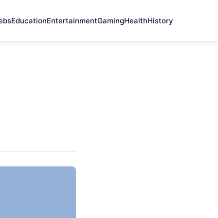
ebs
Education
Entertainment
Gaming
Health
History