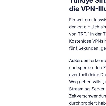
Türkiye Si
die VPN-Ill
Ein weiterer klass
denkst dir: „Ich s
von TRT.“ In der T
Kostenlose VPNs ha
fünf Sekunden, gen
Außerdem erkennen
und sperren den Zug
eventuell deine D
Weg gehen willst,
Streaming-Server a
Zeitverschwendung
durchprobiert hab