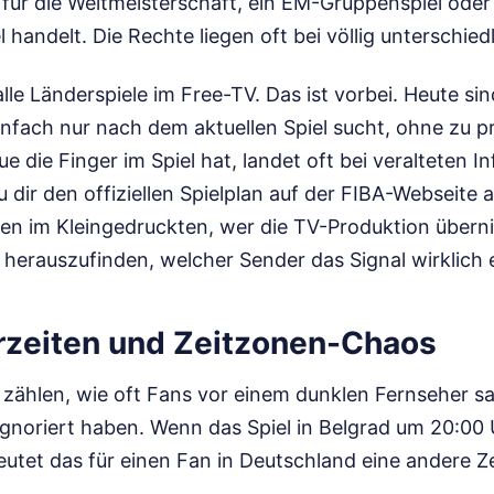
l für die Weltmeisterschaft, ein EM-Gruppenspiel oder
 handelt. Die Rechte liegen oft bei völlig unterschied
 alle Länderspiele im Free-TV. Das ist vorbei. Heute si
einfach nur nach dem aktuellen Spiel sucht, ohne zu p
e die Finger im Spiel hat, landet oft bei veralteten 
u dir den offiziellen Spielplan auf der FIBA-Webseite 
en im Kleingedruckten, wer die TV-Produktion überni
herauszufinden, welcher Sender das Signal wirklich e
rzeiten und Zeitzonen-Chaos
 zählen, wie oft Fans vor einem dunklen Fernseher saß
ignoriert haben. Wenn das Spiel in Belgrad um 20:00 
eutet das für einen Fan in Deutschland eine andere Zei