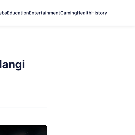
ebs
Education
Entertainment
Gaming
Health
History
Hangi