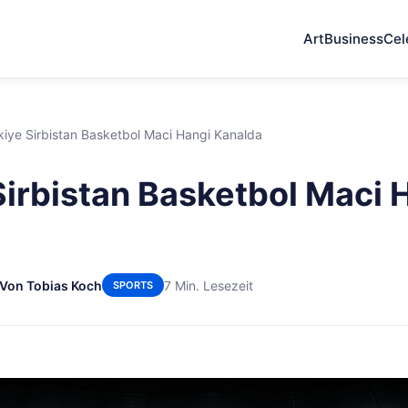
Art
Business
Cel
kiye Sirbistan Basketbol Maci Hangi Kanalda
Sirbistan Basketbol Maci 
Von Tobias Koch
7 Min. Lesezeit
SPORTS