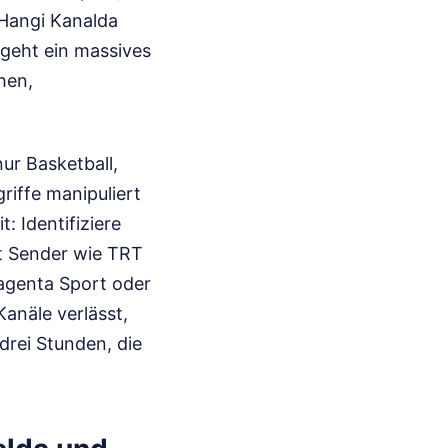
 Hangi Kanalda
, geht ein massives
hen,
ur Basketball,
iffe manipuliert
: Identifiziere
st Sender wie TRT
agenta Sport oder
Kanäle verlässt,
 drei Stunden, die