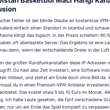
rbistan Basketbol Maci Hangi Kan
usion
ischer Fehler ist der blinde Glaube an kostenlose VPN
imuliere einfach einen Standort in Istanbul und schau
heorie klingt das logisch. In der Praxis scheitern 90 
ben oft überlastete Server. Das Ergebnis ist eine La
au dann, wenn der entscheidende Dreier in der Luft 
 die großen Rundfunkanstalten diese IP-Adressen mi
riff. Du hast also Zeit investiert, eine Software instal
aten mitliest, und stehst am Ende doch ohne Bild da.
 musst du in einen Premium-VPN-Anbieter investieren,
nbietet. Das kostet etwa 5 bis 10 Euro im Monat. All
. Ich habe Leute gesehen, die fünf verschiedene Gra
en, nur um am Ende das Spiel komplett zu verpassen