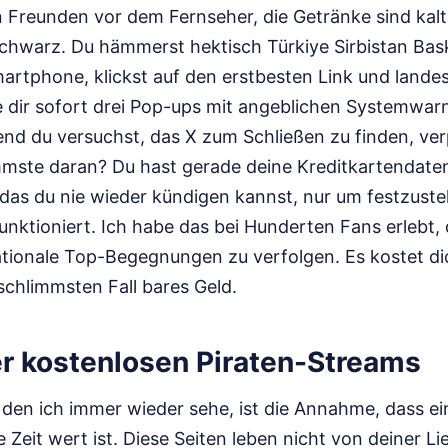
n Freunden vor dem Fernseher, die Getränke sind kaltg
 schwarz. Du hämmerst hektisch Türkiye Sirbistan Bas
artphone, klickst auf den erstbesten Link und landes
ie dir sofort drei Pop-ups mit angeblichen Systemwa
nd du versuchst, das X zum Schließen zu finden, ver
immste daran? Du hast gerade deine Kreditkartendaten
das du nie wieder kündigen kannst, nur um festzustel
unktioniert. Ich habe das bei Hunderten Fans erlebt, 
ationale Top-Begegnungen zu verfolgen. Es kostet d
schlimmsten Fall bares Geld.
er kostenlosen Piraten-Streams
 den ich immer wieder sehe, ist die Annahme, dass ei
 Zeit wert ist. Diese Seiten leben nicht von deiner L