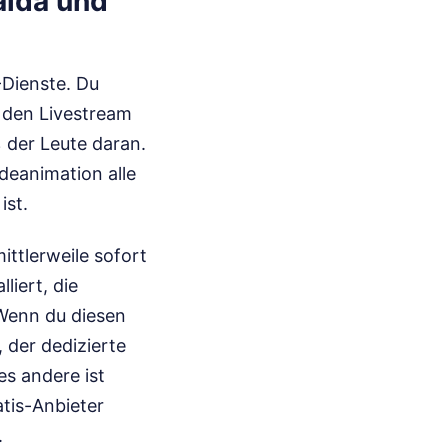
alda und
-Dienste. Du
e den Livestream
% der Leute daran.
deanimation alle
ist.
ttlerweile sofort
liert, die
 Wenn du diesen
 der dedizierte
es andere ist
tis-Anbieter
.