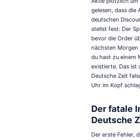
Aktie plötzlich um
gelesen, dass die 
deutschen Discoun
stellst fest: Der S
bevor die Order ü
nächsten Morgen st
du hast zu einem M
existierte. Das is
Deutsche Zeit fals
Uhr im Kopf schla
Der fatale 
Deutsche Ze
Der erste Fehler, 