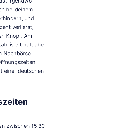
hast irgendwo
sch bei deinem
erhindern, und
zent verlierst,
den Knopf. Am
bilisiert hat, aber
hen Nachbörse
 Öffnungszeiten
it einer deutschen
szeiten
man zwischen 15:30