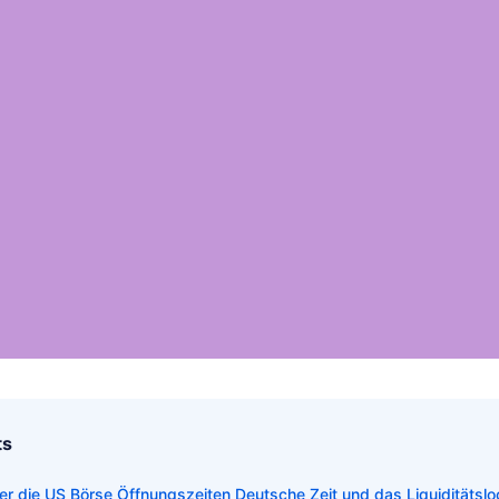
ts
ber die US Börse Öffnungszeiten Deutsche Zeit und das Liquiditätslo