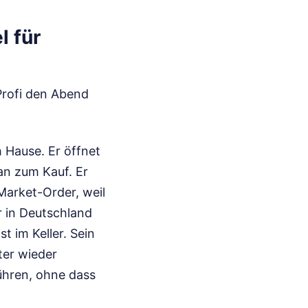
l für
 Profi den Abend
Hause. Er öffnet
an zum Kauf. Er
Market-Order, weil
r in Deutschland
t im Keller. Sein
ter wieder
ühren, ohne dass