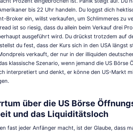
 acht Prozent eingebrochen ist. Panik steigt auf. Du 
Amerikaner bis 22 Uhr handeln. Du loggst dich hekti
t-Broker ein, willst verkaufen, um Schlimmeres zu v
pread ist so riesig, dass du allein beim Verkauf drei Pro
berhaupt ausgeführt wird. Du drückst trotzdem auf 
ellst du fest, dass der Kurs sich in den USA längst sta
ondpreis verkauft, der nur in der illiquiden deutsc
t das klassische Szenario, wenn jemand die US Börse
ch interpretiert und denkt, er könne den US-Markt m
gen.
Irrtum über die US Börse Öffnung
it und das Liquiditätsloch
den fast jeder Anfänger macht, ist der Glaube, dass 