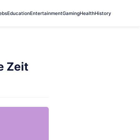
ebs
Education
Entertainment
Gaming
Health
History
 Zeit