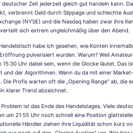
deutscher Zeit jederzeit gleich gut handeln kann. Das
nkt, verbrennt Geld durch Slippage und schlechte Aus
xchange (NYSE) und die Nasdaq haben zwar ihre Ker
verteilt sich extrem ungleichmäßig über den Abend.
 Handelstisch habe ich gesehen, wie Konten innerhalb
Eröffnung pulverisiert wurden. Warum? Weil Amateur
15:30 Uhr dabei sein, wenn die Glocke läutet. Das ist
ät und der Algorithmen. Wenn du da mit einer Market
. Die Profis warten oft die „Opening Range" ab, die e
ein klarer Trend abzeichnet.
 Problem ist das Ende des Handelstages. Viele deuts
n um 21:55 Uhr noch schnell eine Position glattstelle
itutionelle Händler ziehen ihre Liquidität schon kurz 
ich nur noch auf den „Closing Auction" vor. Wer hier 