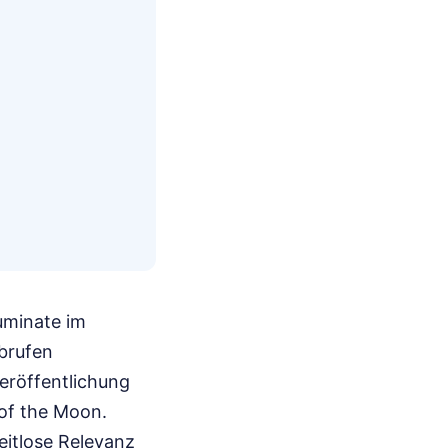
uminate im
brufen
eröffentlichung
of the Moon.
eitlose Relevanz