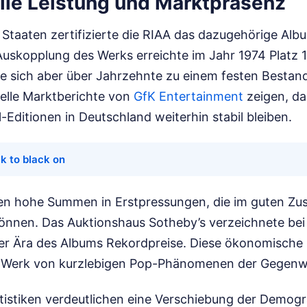
le Leistung und Marktpräsenz
n Staaten zertifizierte die RIAA das dazugehörige Al
-Auskopplung des Werks erreichte im Jahr 1974 Platz 1
e sich aber über Jahrzehnte zu einem festen Bestandt
elle Marktberichte von
GfK Entertainment
zeigen, da
-Editionen in Deutschland weiterhin stabil bleiben.
k to black on
en hohe Summen in Erstpressungen, die im guten Zust
können. Das Auktionshaus Sotheby’s verzeichnete be
er Ära des Albums Rekordpreise. Diese ökonomische 
s Werk von kurzlebigen Pop-Phänomenen der Gegenw
tistiken verdeutlichen eine Verschiebung der Demogr