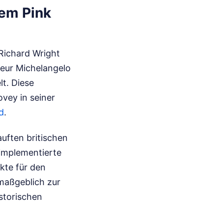
em Pink
 Richard Wright
seur Michelangelo
lt. Diese
vey in seiner
d
.
uften britischen
 implementierte
kte für den
maßgeblich zur
storischen