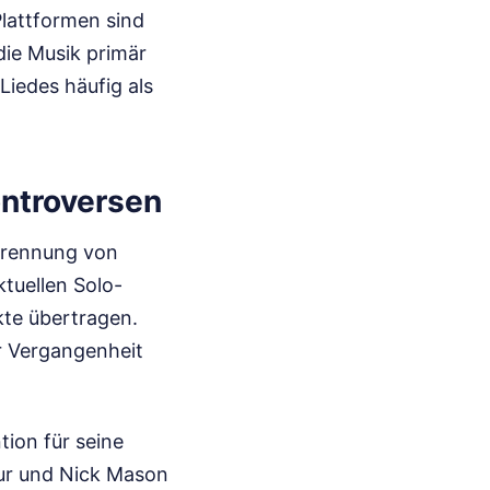
Plattformen sind
die Musik primär
iedes häufig als
ontroversen
 Trennung von
tuellen Solo-
kte übertragen.
r Vergangenheit
tion für seine
our und Nick Mason