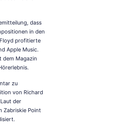
emitteilung, dass
positionen in den
loyd profitierte
und Apple Music.
it dem Magazin
Hörerlebnis.
ntar zu
ition von Richard
Laut der
m Zabriskie Point
siert.