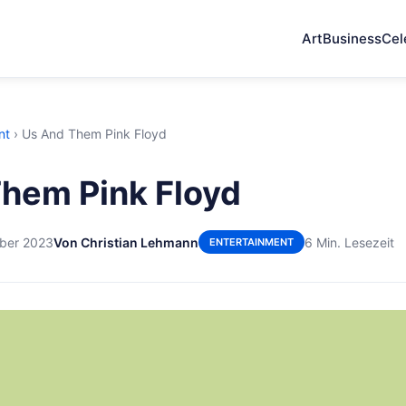
Art
Business
Cel
nt
›
Us And Them Pink Floyd
hem Pink Floyd
ber 2023
Von Christian Lehmann
6 Min. Lesezeit
ENTERTAINMENT