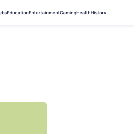
ebs
Education
Entertainment
Gaming
Health
History