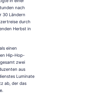
gte in einer
 Stunden nach
er 30 Ländern
zertreise durch
enden Herbst in
als einen
nen Hip-Hop-
nsgesamt zwei
oduzenten aus
dienstes Luminate
z ab, der das
e.