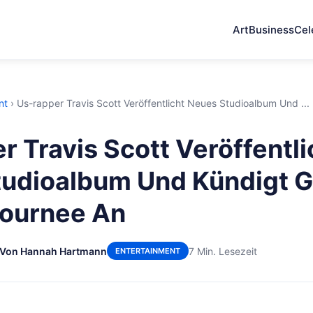
Art
Business
Cel
nt
›
Us-rapper Travis Scott Veröffentlicht Neues Studioalbum Und ...
r Travis Scott Veröffentli
udioalbum Und Kündigt G
tournee An
Von Hannah Hartmann
7 Min. Lesezeit
ENTERTAINMENT