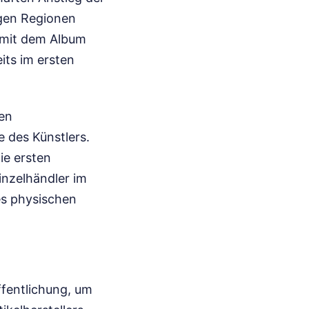
igen Regionen
 mit dem Album
ts im ersten
ven
 des Künstlers.
ie ersten
inzelhändler im
es physischen
ffentlichung, um