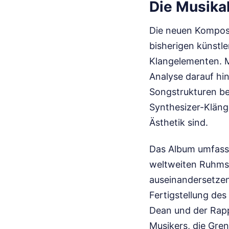
Die Musikal
Die neuen Komposi
bisherigen künstl
Klangelementen. M
Analyse darauf hin
Songstrukturen be
Synthesizer-Klänge
Ästhetik sind.
Das Album umfasst
weltweiten Ruhms,
auseinandersetzen
Fertigstellung de
Dean und der Rapp
Musikers, die Gre