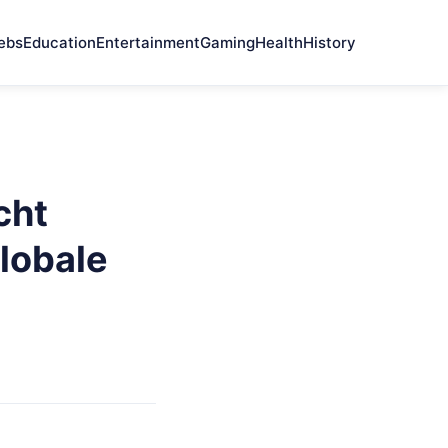
ebs
Education
Entertainment
Gaming
Health
History
cht
lobale