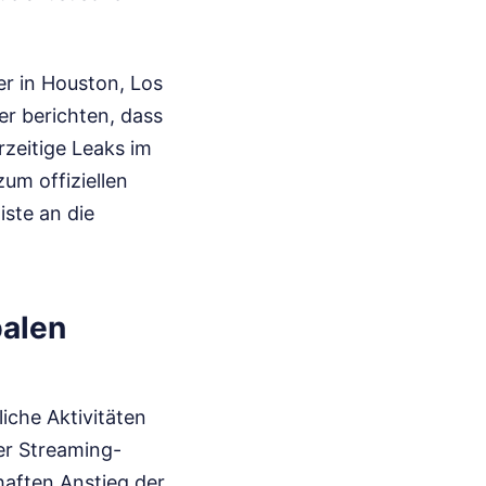
er in Houston, Los
er berichten, dass
zeitige Leaks im
zum offiziellen
iste an die
balen
iche Aktivitäten
er Streaming-
haften Anstieg der