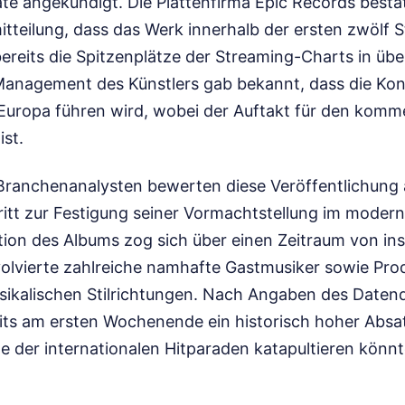
angekündigt. Die Plattenfirma Epic Records bestäti
mitteilung, dass das Werk innerhalb der ersten zwölf
bereits die Spitzenplätze der Streaming-Charts in üb
 Management des Künstlers gab bekannt, dass die Kon
uropa führen wird, wobei der Auftakt für den komm
st.
 Branchenanalysten bewerten diese Veröffentlichung 
ritt zur Festigung seiner Vormachtstellung im moder
tion des Albums zog sich über einen Zeitraum von i
volvierte zahlreiche namhafte Gastmusiker sowie Pr
ikalischen Stilrichtungen. Nach Angaben des Daten
eits am ersten Wochenende ein historisch hoher Absat
e der internationalen Hitparaden katapultieren könnt