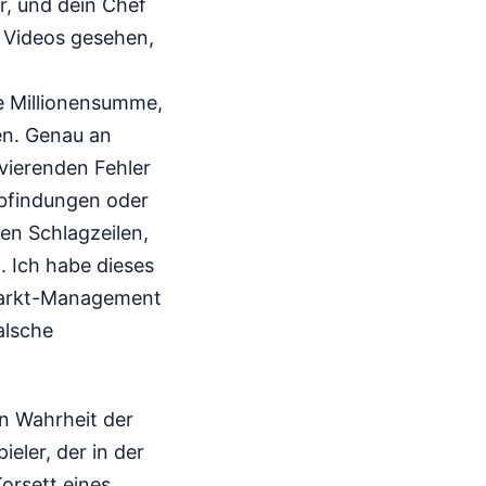
er, und dein Chef
e Videos gesehen,
ge Millionensumme,
en. Genau an
vierenden Fehler
Abfindungen oder
en Schlagzeilen,
. Ich habe dieses
rmarkt-Management
alsche
en Wahrheit der
ieler, der in der
orsett eines