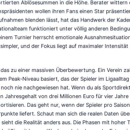
ortierten Ablösesummen in die Höhe. Berater wittern 
nspräsidenten wollen ihren Fans einen Star präsentie
fnahmen blenden lässt, hat das Handwerk der Kader
tionalteam funktioniert unter völlig anderen Bedingu
 einem Turnier herrscht emotionale Ausnahmesituation
simpler, und der Fokus liegt auf maximaler Intensitä
t das zu einer massiven Überbewertung. Ein Verein za
nem Peak-Niveau basiert, das der Spieler im Ligaalltag
h noch nie nachgewiesen hat. Wenn du als Sportdirekt
in Jahresgehalt von drei Millionen Euro für vier Jahre 
ortisieren. Das geht nur, wenn der Spieler pro Saiso
rpunkte liefert. Schaut man sich die realen Daten üb
 sieht die Realität anders aus. Die Phasen mit hoher 