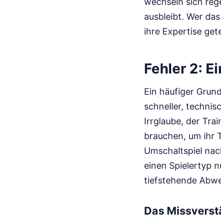
wechseln sich rege
ausbleibt. Wer das
ihre Expertise gete
Fehler 2: E
Ein häufiger Grund
schneller, technis
Irrglaube, der Tra
brauchen, um ihr T
Umschaltspiel nac
einen Spielertyp n
tiefstehende Abweh
Das Missverst