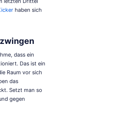
letzten Drittel
icker
haben sich
ufzwingen
ahme, dass ein
oniert. Das ist ein
 die Raum vor sich
eben das
ckt. Setzt man so
 und gegen