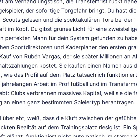
sitzt am Verhandlungstisch, die Transferfrist rückt näh
gelspieler, der sofortige Torgefahr bringt. Du hast di
r Scouts gelesen und die spektakulären Tore bei der
t im Kopf. Du gibst grünes Licht für eine zweistelli
den perfekten Mann für dein System gefunden zu hab
en Sportdirektoren und Kaderplaner den ersten gra
 Kauf von Rubén Vargas, der sie später Millionen an 
altszahlungen kostet. Sie kaufen einen Namen aus d
 wie das Profil auf dem Platz tatsächlich funktioniert
r jahrelangen Arbeit im Profifußball und im Transfe
bt: Clubs verbrennen massives Kapital, weil sie die f
 an einen ganz bestimmten Spielertyp herantragen.
l überlebt, weiß, dass die Kluft zwischen der gefühlt
ten Realität auf dem Trainingsplatz riesig ist. Ein Sp
 glänzt, funktioniert nicht automatisch im starren K