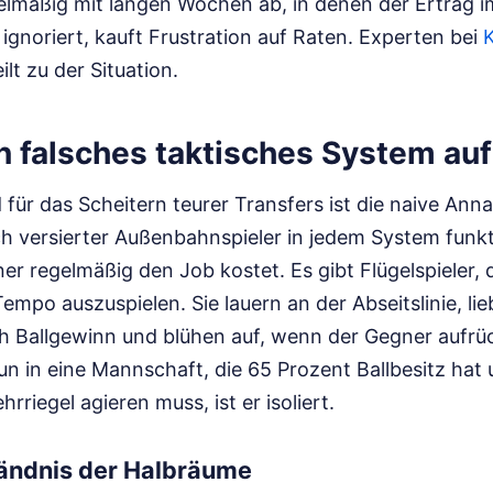
lmäßig mit langen Wochen ab, in denen der Ertrag im 
 ignoriert, kauft Frustration auf Raten.
Experten bei
K
ilt zu der Situation.
in falsches taktisches System a
 für das Scheitern teurer Transfers ist die naive Ann
ch versierter Außenbahnspieler in jedem System funkti
iner regelmäßig den Job kostet. Es gibt Flügelspieler,
empo auszuspielen. Sie lauern an der Abseitslinie, li
h Ballgewinn und blühen auf, wenn der Gegner aufrü
un in eine Mannschaft, die 65 Prozent Ballbesitz hat
rriegel agieren muss, ist er isoliert.
ändnis der Halbräume