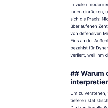
In vielen moderne
innen einrücken, 
sich die Praxis: Ni
überlaufenen Zentr
von defensiven Mit
Eins an der Außen
bezahlst für Dyna
verliert, weil ihm 
## Warum d
interpretie
Um zu verstehen, 
tieferen statistis
Die traditionelle 