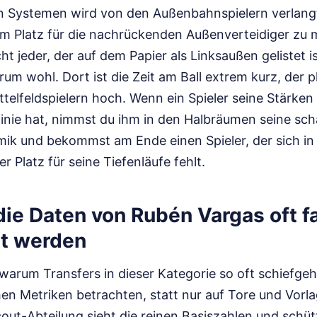
n Systemen wird von den Außenbahnspielern verlangt
um Platz für die nachrückenden Außenverteidiger zu 
cht jeder, der auf dem Papier als Linksaußen gelistet is
um wohl. Dort ist die Zeit am Ball extrem kurz, der 
telfeldspielern hoch. Wenn ein Spieler seine Stärken
linie hat, nimmst du ihm in den Halbräumen seine sch
mik und bekommst am Ende einen Spieler, der sich i
der Platz für seine Tiefenläufe fehlt.
ie Daten von Rubén Vargas oft f
rt werden
warum Transfers in dieser Kategorie so oft schiefge
chen Metriken betrachten, statt nur auf Tore und Vorl
Scout-Abteilung sieht die reinen Basiszahlen und schüt