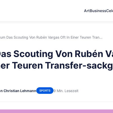
Art
Business
Cel
um Das Scouting Von Rubén Vargas Oft In Einer Teuren Tran...
as Scouting Von Rubén V
iner Teuren Transfer-sack
n Christian Lehmann
9 Min. Lesezeit
SPORTS