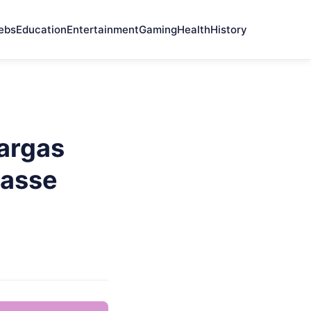
ebs
Education
Entertainment
Gaming
Health
History
argas
gasse