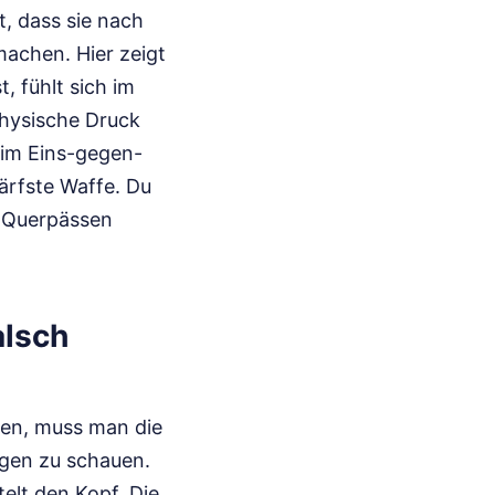
, dass sie nach
machen. Hier zeigt
t, fühlt sich im
physische Druck
 im Eins-gegen-
ärfste Waffe. Du
n Querpässen
alsch
hen, muss man die
agen zu schauen.
telt den Kopf. Die