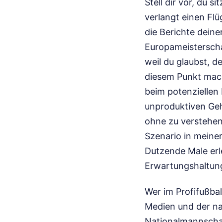
Stell dir vor, du 
verlangt einen Flü
die Berichte deine
Europameisterschaf
weil du glaubst, 
diesem Punkt mach
beim potenziellen
unproduktiven Geh
ohne zu verstehen,
Szenario in meine
Dutzende Male erle
Erwartungshaltung
Wer im Profifußbal
Medien und der nack
Nationalmannschaft