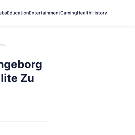
ebs
Education
Entertainment
Gaming
Health
History
...
Ingeborg
lite Zu