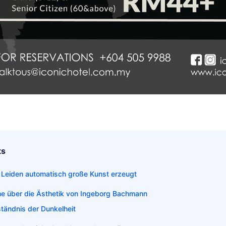
ts
s Leiden automatisch große Kunst erzeugt
e über die Ästhetik von Ingeborg Bachmann
tändnis der Dunkelheit