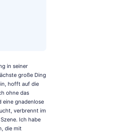
ng in seiner
 nächste große Ding
n, hofft auf die
ch ohne das
nd eine gnadenlose
cht, verbrennt im
r Szene. Ich habe
, die mit