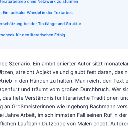
iteraturbetrieb ohne Netzwerk zu stürmen
 Ein radikaler Wandel in der Textarbeit
erschätzung bei der Textlänge und Struktur
ätscheck für den literarischen Erfolg
lbe Szenario. Ein ambitionierter Autor sitzt monatela
ätzen, streicht Adjektive und glaubt fest daran, das
etrieb in den Händen zu halten. Man reicht den Text ei
agenfurt und träumt vom großen Durchbruch. Wer si
das tiefe Verständnis für literarische Traditionen u
g an Großmeisterinnen wie Ingeborg Bachmann versu
ei Jahre Arbeit, im schlimmsten Fall seinen Ruf in de
uflichen Laufbahn Dutzende von Malen erlebt. Autoren