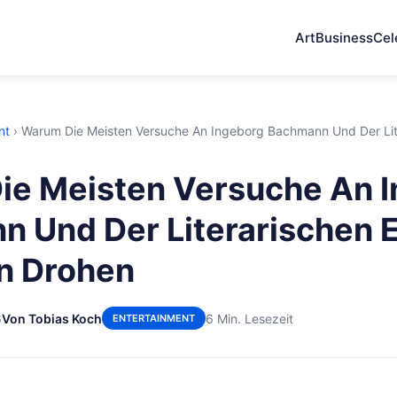
Art
Business
Cel
nt
›
Warum Die Meisten Versuche An Ingeborg Bachmann Und Der Lite
ie Meisten Versuche An 
 Und Der Literarischen E
n Drohen
6
Von Tobias Koch
6 Min. Lesezeit
ENTERTAINMENT