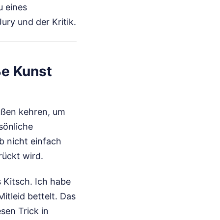
u eines
ry und der Kritik.
ße Kunst
ußen kehren, um
sönliche
eb nicht einfach
rückt wird.
s Kitsch. Ich habe
itleid bettelt. Das
sen Trick in