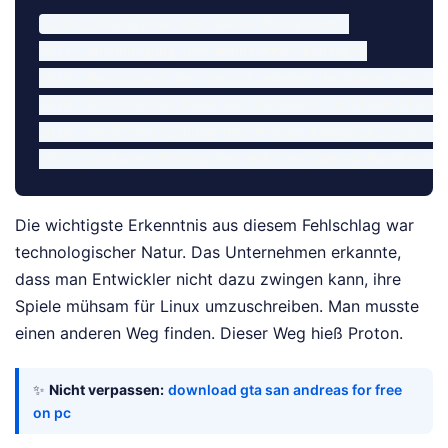
Entwicklungspfad des Valve-Ökosystems:

2013: Ankündigung des Wohnzimmer-Konzepts

2015: Marktstart der verschiedenen Hardware-Partner

2018: Offizielles Ende des Verkaufs im Steam-Store

2018: Veröffentlichung der Proton-Kompatibilitätssch
Die wichtigste Erkenntnis aus diesem Fehlschlag war
technologischer Natur. Das Unternehmen erkannte,
dass man Entwickler nicht dazu zwingen kann, ihre
Spiele mühsam für Linux umzuschreiben. Man musste
einen anderen Weg finden. Dieser Weg hieß Proton.
✨
Nicht verpassen:
download gta san andreas for free
on pc