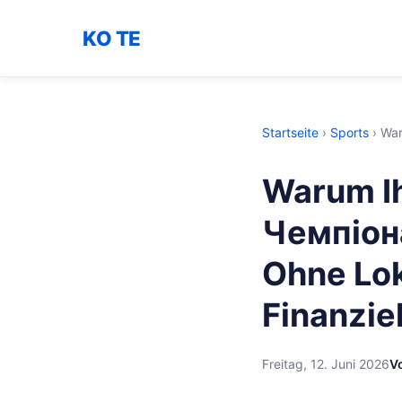
KO TE
Startseite
›
Sports
›
War
Warum Ih
Чемпіона
Ohne Lok
Finanzie
Freitag, 12. Juni 2026
V