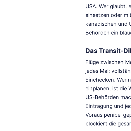
USA. Wer glaubt, 
einsetzen oder mi
kanadischen und U
Behörden ein blau
Das Transit-D
Flüge zwischen Me
jedes Mal: vollst
Einchecken. Wenn 
einplanen, ist die
US-Behörden mach
Eintragung und je
Voraus penibel gep
blockiert die ges