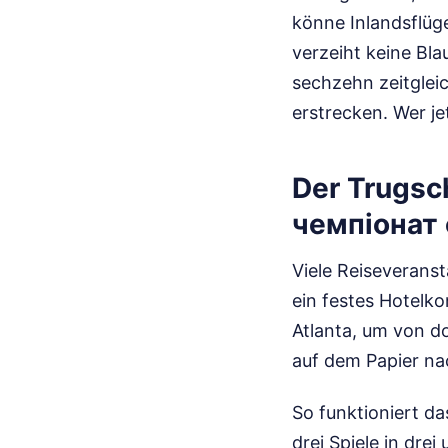
könne Inlandsflüg
verzeiht keine Bla
sechzehn zeitgleic
erstrecken. Wer je
Der Trugsch
чемпіонат 
Viele Reiseverans
ein festes Hotelko
Atlanta, um von do
auf dem Papier na
So funktioniert d
drei Spiele in dre