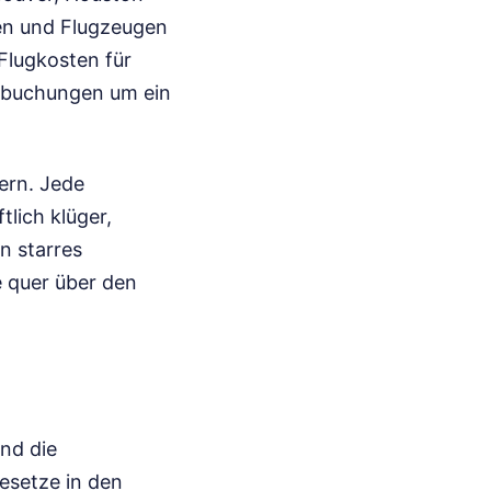
len und Flugzeugen
Flugkosten für
elbuchungen um ein
tern. Jede
tlich klüger,
in starres
e quer über den
ind die
esetze in den