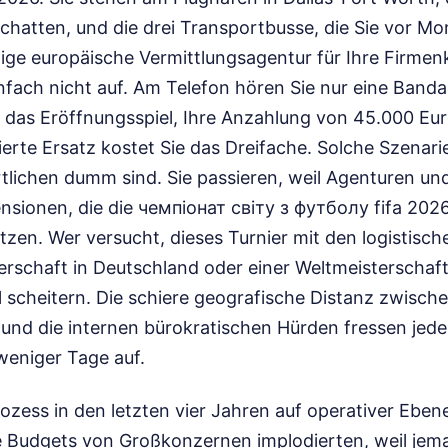
chatten, und die drei Transportbusse, die Sie vor Mo
tige europäische Vermittlungsagentur für Ihre Firme
nfach nicht auf. Am Telefon hören Sie nur eine Banda
das Eröffnungsspiel, Ihre Anzahlung von 45.000 Euro
sierte Ersatz kostet Sie das Dreifache. Solche Szenari
rtlichen dumm sind. Sie passieren, weil Agenturen un
sionen, die die чемпіонат світу з футболу fifa 2026 
ätzen. Wer versucht, dieses Turnier mit den logistis
rschaft in Deutschland oder einer Weltmeisterschaft
l scheitern. Die schiere geografische Distanz zwische
und die internen bürokratischen Hürden fressen jede
weniger Tage auf.
ozess in den letzten vier Jahren auf operativer Ebene
 Budgets von Großkonzernen implodierten, weil jem