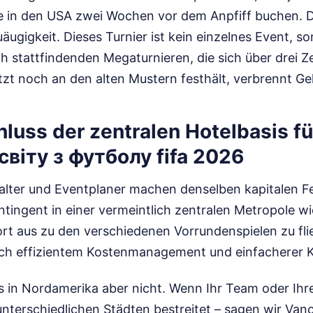
e in den USA zwei Wochen vor dem Anpfiff buchen. Di
uäugigkeit. Dieses Turnier ist kein einzelnes Event, s
h stattfindenden Megaturnieren, die sich über drei Z
tzt noch an den alten Mustern festhält, verbrennt Ge
luss der zentralen Hotelbasis fü
світу з футболу fifa 2026
talter und Eventplaner machen denselben kapitalen Fe
ntingent in einer vermeintlich zentralen Metropole w
rt aus zu den verschiedenen Vorrundenspielen zu fli
ch effizientem Kostenmanagement und einfacherer K
as in Nordamerika aber nicht. Wenn Ihr Team oder Ih
i unterschiedlichen Städten bestreitet – sagen wir Va