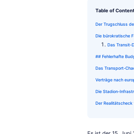
Table of Conten
Der Trugschluss der
Die bürokratische F
Das Transit-
## Fehlerhafte Budg
Das Transport-Chao
Verträge nach euro
Die Stadion-Infras
Der Realitätscheck f
Es ist der 15. Jun