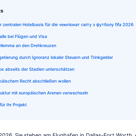
ts
 zentralen Hotelbasis für die чемпіонат світу з футболу fifa 2026
alle bei Flügen und Visa
Dilemma an den Drehkreuzen
etierung durch Ignoranz lokaler Steuern und Trinkgelder
s abseits der Stadien unterschätzen
päischem Recht abschließen wollen
truktur mit europäischen Arenen verwechseln
ür Ihr Projekt
i 2026. Sie stehen am Flughafen in Dallas-Fort Wort