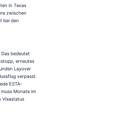
ten in Texas
ere zwischen
t bei den
. Das bedeutet
nstopp, erneutes
Stunden Layover
lussflug verpasst.
jede ESTA-
) muss Monate im
n Visastatus