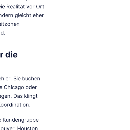
e Realität vor Ort
ondern gleicht eher
eitzonen
ld.
r die
hler: Sie buchen
ie Chicago oder
egen. Das klingt
oordination.
re Kundengruppe
ncouver, Houston