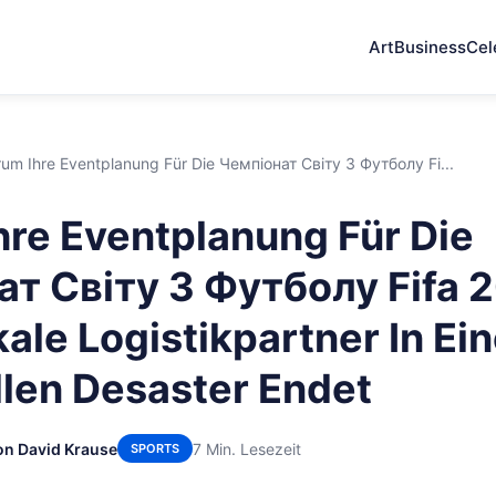
Art
Business
Cel
um Ihre Eventplanung Für Die Чемпіонат Світу З Футболу Fi...
re Eventplanung Für Die
т Світу З Футболу Fifa 
ale Logistikpartner In Ei
llen Desaster Endet
on David Krause
7 Min. Lesezeit
SPORTS