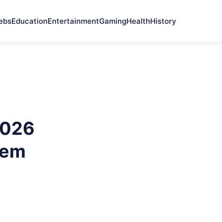
ebs
Education
Entertainment
Gaming
Health
History
2026
nem