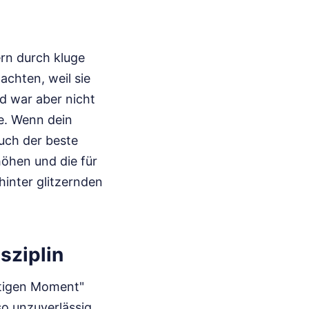
ern durch kluge
chten, weil sie
d war aber nicht
e. Wenn dein
auch der beste
öhen und die für
hinter glitzernden
sziplin
chtigen Moment"
so unzuverlässig