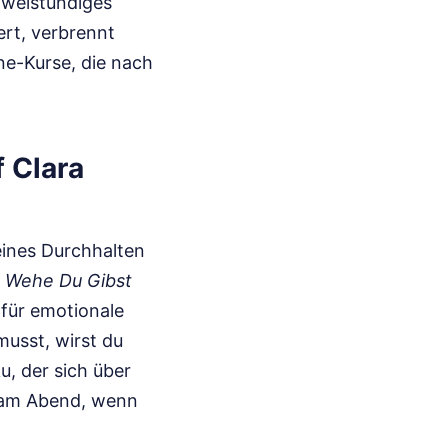
 zweistündiges
rt, verbrennt
ine-Kurse, die nach
 Clara
eines Durchhalten
.
Wehe Du Gibst
 für emotionale
musst, wirst du
u, der sich über
u am Abend, wenn