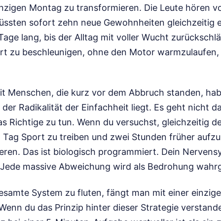
nzigen Montag zu transformieren. Die Leute hören v
üssten sofort zehn neue Gewohnheiten gleichzeitig e
Tage lang, bis der Alltag mit voller Wucht zurückschl
ert zu beschleunigen, ohne den Motor warmzulaufen, r
mit Menschen, die kurz vor dem Abbruch standen, hab
der Radikalität der Einfachheit liegt. Es geht nicht d
s Richtige zu tun. Wenn du versuchst, gleichzeitig 
n Tag Sport zu treiben und zwei Stunden früher aufzu
eren. Das ist biologisch programmiert. Dein Nervensy
. Jede massive Abweichung wird als Bedrohung wah
esamte System zu fluten, fängt man mit einer einzigen
Wenn du das Prinzip hinter dieser Strategie verstand