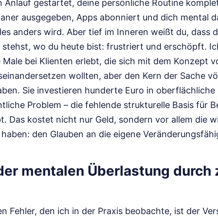
n Anlauf gestartet, deine persönliche Routine kompl
Planer ausgegeben, Apps abonniert und dich mental da
es anders wird. Aber tief im Inneren weißt du, dass
stehst, wo du heute bist: frustriert und erschöpft. I
 Male bei Klienten erlebt, die sich mit dem Konzept 
seinandersetzen wollten, aber den Kern der Sache völ
en. Sie investieren hunderte Euro in oberflächliche H
liche Problem – die fehlende strukturelle Basis für B
t. Das kostet nicht nur Geld, sondern vor allem die w
r haben: den Glauben an die eigene Veränderungsfähig
 der mentalen Überlastung durch 
en Fehler, den ich in der Praxis beobachte, ist der V