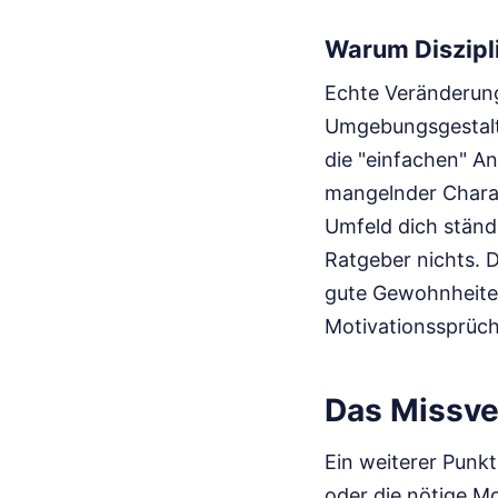
Warum Disziplin
Echte Veränderung
Umgebungsgestaltu
die "einfachen" A
mangelnder Charak
Umfeld dich ständi
Ratgeber nichts. 
gute Gewohnheiten 
Motivationssprüc
Das Missve
Ein weiterer Punkt
oder die nötige Mo