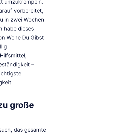
ett umzukrempeln.
rauf vorbereitet,
 du in zwei Wochen
ch habe dieses
von Wehe Du Gibst
lig
ilfsmittel,
eständigkeit –
ichtigste
keit.
zu große
ersuch, das gesamte