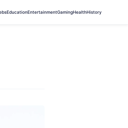
ebs
Education
Entertainment
Gaming
Health
History