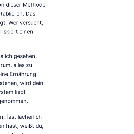
on dieser Methode
tablieren. Das
ägt. Wer versucht,
iskiert einen
e ich gesehen,
arum, alles zu
deine Ernährung
stehen, wird dein
stem liebt
rgenommen.
, fast lächerlich
en hast, weißt du,